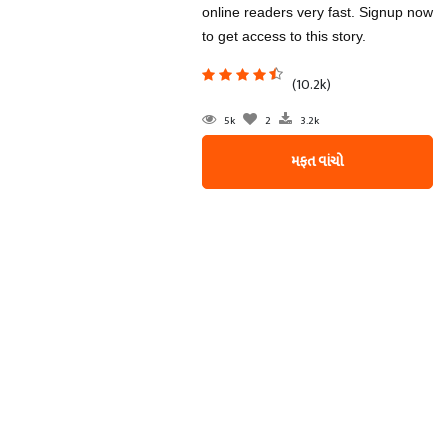
online readers very fast. Signup now
to get access to this story.
(10.2k)
5k
2
3.2k
મફત વાંચો