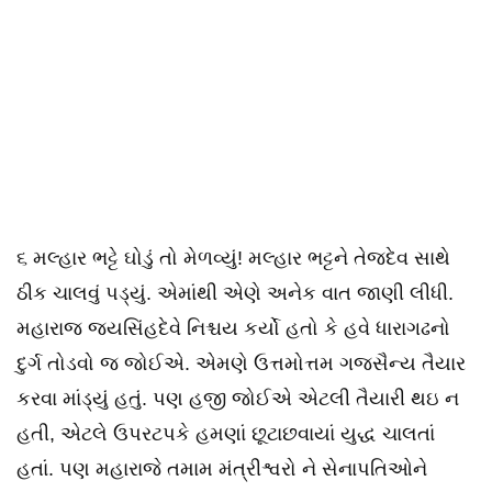
૬ મલ્હાર ભટ્ટે ઘોડું તો મેળવ્યું! મલ્હાર ભટ્ટને તેજદેવ સાથે
ઠીક ચાલવું પડ્યું. એમાંથી એણે અનેક વાત જાણી લીધી.
મહારાજ જયસિંહદેવે નિશ્ચય કર્યો હતો કે હવે ધારાગઢનો
દુર્ગ તોડવો જ જોઈએ. એમણે ઉત્તમોત્તમ ગજસૈન્ય તૈયાર
કરવા માંડ્યું હતું. પણ હજી જોઈએ એટલી તૈયારી થઇ ન
હતી, એટલે ઉપરટપકે હમણાં છૂટાછવાયાં યુદ્ધ ચાલતાં
હતાં. પણ મહારાજે તમામ મંત્રીશ્વરો ને સેનાપતિઓને