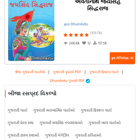
અવંતીનાથ જયસિંહ
સિદ્ધરાજ
દ્વારા Dhumketu
(313.7k)
206.4k
12
117.5k
કુલ એપિસોડ્સ : 42
શ્રેષ્ઠ ગુજરાતી વાર્તાઓ
|
ગુજરાતી પુસ્તકો PDF
|
ગુજરાતી ફિક્શન વાર્તા
|
Dhumketu પુસ્તકો PDF
બીજા રસપ્રદ વિકલ્પો
ગુજરાતી વાર્તા
ગુજરાતી આધ્યાત્મિક વાર્તાઓ
ગુજરાતી ફિક્શન વાર્તા
ગુજરાતી પ્રેરક કથા
ગુજરાતી ક્લાસિક નવલકથાઓ
ગુજરાતી બાળ વાર્તાઓ
ગુજરાતી હાસ્ય કથાઓ
ગુજરાતી મેગેઝિન
ગુજરાતી કવિતાઓ