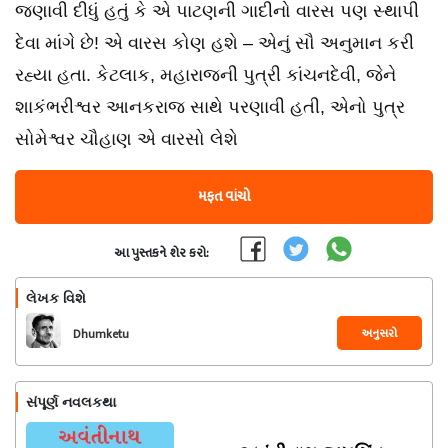
જણાવી દીધું હતું કે એ પાટણની ગાદીનો વારસ પણ સ્થાપી
દેવા માંગે છે! એ વારસ કોણ હશે – એનું સૌ અનુમાન કરી
રહ્યા હતા. કેટલાક, મહારાજની પુત્રી કાંચનદેવી, જેને
શાકંભરીશ્વર આનકરાજ સાથે પરણાવી હતી, એનો પુત્ર
સોમેશ્વર ચૌહાણ એ વારસો લેશે
મફત વાંચો
આ પુસ્તકને શેર કરો:
લેખક વિશે
અનુસરો
Dhumketu
સંપૂર્ણ નવલકથા