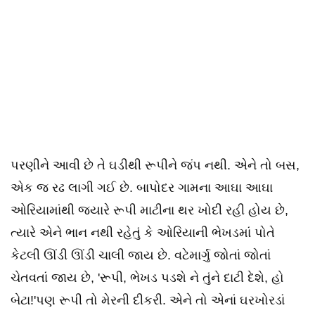
પરણીને આવી છે તે ઘડીથી રૂપીને જંપ નથી. એને તો બસ,
એક જ રઢ લાગી ગઈ છે. બાપોદર ગામના આઘા આઘા
ઓરિયામાંથી જ્યારે રૂપી માટીના થર ખોદી રહી હોય છે,
ત્યારે એને ભાન નથી રહેતું કે ઓરિયાની ભેખડમાં પોતે
કેટલી ઊંડી ઊંડી ચાલી જાય છે. વટેમાર્ગુ જોતાં જોતાં
ચેતવતાં જાય છે, 'રૂપી, ભેખડ પડશે ને તુંને દાટી દેશે, હો
બેટા!'પણ રૂપી તો મેરની દીકરી. એને તો એનાં ઘરખોરડાં