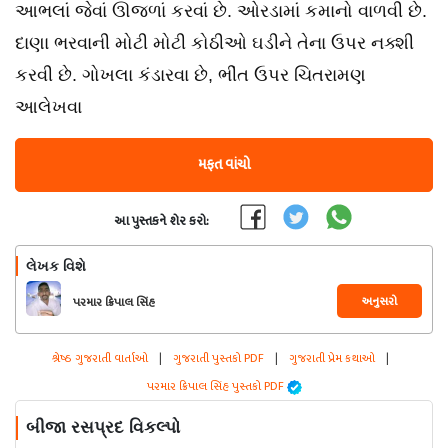
આભલાં જેવાં ઊજળાં કરવાં છે. ઓરડામાં કમાનો વાળવી છે.
દાણા ભરવાની મોટી મોટી કોઠીઓ ઘડીને તેના ઉપર નક્શી
કરવી છે. ગોખલા કંડારવા છે, ભીંત ઉપર ચિતરામણ
આલેખવા
મફત વાંચો
આ પુસ્તકને શેર કરો:
લેખક વિશે
અનુસરો
પરમાર ક્રિપાલ સિંહ
શ્રેષ્ઠ ગુજરાતી વાર્તાઓ
|
ગુજરાતી પુસ્તકો PDF
|
ગુજરાતી પ્રેમ કથાઓ
|
પરમાર ક્રિપાલ સિંહ પુસ્તકો PDF
બીજા રસપ્રદ વિકલ્પો