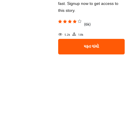
fast. Signup now to get access to
this story.
(6k)
5.2k
1.8k
મફત વાંચો