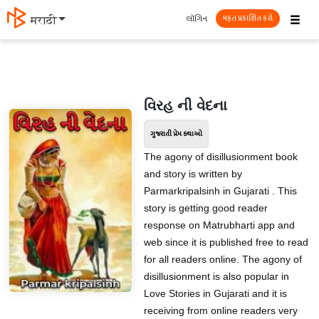
☰
લૉગિન
मराठी
મફત પ્રકાશિત કરો
વિરહ ની વેદના
ગુજરાતી પ્રેમ કથાઓ
The agony of disillusionment book
and story is written by
Parmarkripalsinh in Gujarati . This
story is getting good reader
response on Matrubharti app and
web since it is published free to read
for all readers online. The agony of
disillusionment is also popular in
Love Stories in Gujarati and it is
receiving from online readers very