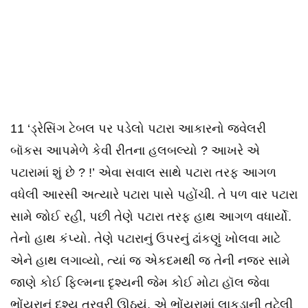
11 ‘ડ્રેસિંગ ટેબલ પર પડેલો પટારા આકારનો જ્વેલરી
બૉકસ આપમેળે કેવી રીતના હલબલ્યો ? આખરે એ
પટારામાં શું છે ? !’ એવા સવાલ સાથે પટારા તરફ આગળ
વધેલી આરસી અત્યારે પટારા પાસે પહોંચી. તે પળ વાર પટારા
સામે જોઈ રહી, પછી તેણે પટારા તરફ હાથ આગળ વધાર્યો.
તેનો હાથ કંપ્યો. તેણે પટારાનું ઉપરનું ઢાંકણું ખોલવા માટે
એને હાથ લગાવ્યો, ત્યાં જ એકદમથી જ તેની નજર સામે
જાણે કોઈ ફિલ્મના દૃશ્યની જેમ કોઈ મોટા હૉલ જેવા
ભોંયરાનું દૃશ્ય તરવરી ઊઠયું. એ ભોંયરામાં લાકડાની તૂટેલી