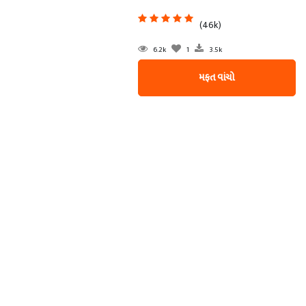
(46k)
6.2k
1
3.5k
મફત વાંચો