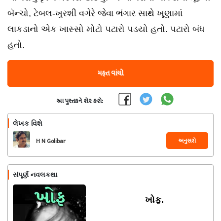
બૅન્ચો, ટેબલ-ખુરશી વગેરે જેવા ભંગાર સાથે ખૂણામાં
લાકડાનો એક ખાસ્સો મોટો પટારો પડયો હતો. પટારો બંધ
હતો.
મફત વાંચો
આ પુસ્તકને શેર કરો:
લેખક વિશે
અનુસરો
H N Golibar
સંપૂર્ણ નવલકથા
ખોફ.