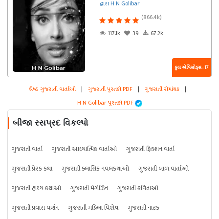
દ્વારા H N Golibar
(866.4k)
117.1k
39
67.2k
કુલ એપિસોડ્સ : 17
શ્રેષ્ઠ ગુજરાતી વાર્તાઓ
|
ગુજરાતી પુસ્તકો PDF
|
ગુજરાતી રોમાંચક
|
H N Golibar પુસ્તકો PDF
બીજા રસપ્રદ વિકલ્પો
ગુજરાતી વાર્તા
ગુજરાતી આધ્યાત્મિક વાર્તાઓ
ગુજરાતી ફિક્શન વાર્તા
ગુજરાતી પ્રેરક કથા
ગુજરાતી ક્લાસિક નવલકથાઓ
ગુજરાતી બાળ વાર્તાઓ
ગુજરાતી હાસ્ય કથાઓ
ગુજરાતી મેગેઝિન
ગુજરાતી કવિતાઓ
ગુજરાતી પ્રવાસ વર્ણન
ગુજરાતી મહિલા વિશેષ
ગુજરાતી નાટક