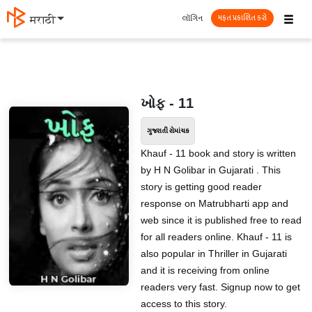
☰
લૉગિન
मराठी
મફત પ્રકાશિત કરો
ખોફ - 11
ગુજરાતી રોમાંચક
Khauf - 11 book and story is written
by H N Golibar in Gujarati . This
story is getting good reader
response on Matrubharti app and
web since it is published free to read
for all readers online. Khauf - 11 is
also popular in Thriller in Gujarati
and it is receiving from online
readers very fast. Signup now to get
access to this story.