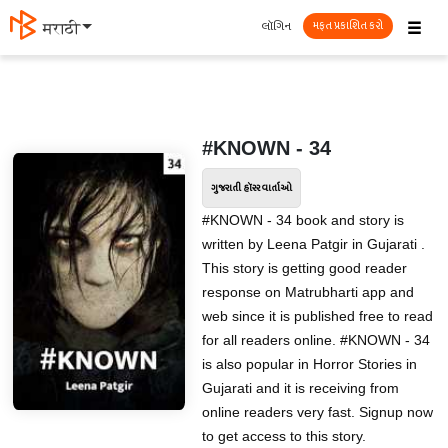
☰
લૉગિન
मराठी
મફત પ્રકાશિત કરો
#KNOWN - 34
ગુજરાતી હૉરર વાર્તાઓ
#KNOWN - 34 book and story is
written by Leena Patgir in Gujarati .
This story is getting good reader
response on Matrubharti app and
web since it is published free to read
for all readers online. #KNOWN - 34
is also popular in Horror Stories in
Gujarati and it is receiving from
online readers very fast. Signup now
to get access to this story.