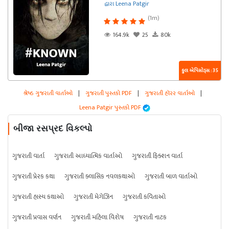
દ્વારા Leena Patgir
(1m)
164.9k
25
80k
કુલ એપિસોડ્સ : 35
શ્રેષ્ઠ ગુજરાતી વાર્તાઓ
|
ગુજરાતી પુસ્તકો PDF
|
ગુજરાતી હૉરર વાર્તાઓ
|
Leena Patgir પુસ્તકો PDF
બીજા રસપ્રદ વિકલ્પો
ગુજરાતી વાર્તા
ગુજરાતી આધ્યાત્મિક વાર્તાઓ
ગુજરાતી ફિક્શન વાર્તા
ગુજરાતી પ્રેરક કથા
ગુજરાતી ક્લાસિક નવલકથાઓ
ગુજરાતી બાળ વાર્તાઓ
ગુજરાતી હાસ્ય કથાઓ
ગુજરાતી મેગેઝિન
ગુજરાતી કવિતાઓ
ગુજરાતી પ્રવાસ વર્ણન
ગુજરાતી મહિલા વિશેષ
ગુજરાતી નાટક