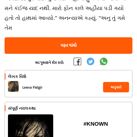
મને કંઈજ યાદ નથી. મારો ફોન કાલે અહીંયા પડી ગયો
હતો તો હાથમાં આવ્યો." અનન્યાએ કહ્યું. "અનુ તું ગમે
તેમ
મફત વાંચો
આ પુસ્તકને શેર કરો:
લેખક વિશે
અનુસરો
Leena Patgir
સંપૂર્ણ નવલકથા
#KNOWN