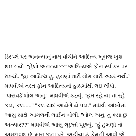
ડિસ્પ્લે પર અનન્યાનું નામ વાંચીને આદિત્ય ખૂબજ ખુશ
થઇ ગયો. "હેલો અનન્યા??" આદિત્યએ ફોન સ્પીકર પર
રાખ્યો. "હા આદિત્ય હું. હમણાં તારી મોમ મારી અંદર નથી."
માધવીએ તરત ફોન આદિત્યનાં હાથમાંથી લઇ લીધો.
"પાસવર્ડ બોલ અનુ." માધવીએ કહ્યું. "હમ રહે યા ના રહે
કલ, કલ....." "કલ યાદ આયેંગે યે પલ." માધવી આંખોમાં
આંસુ સાથે આગળની લાઈન બોલી. "બોલ અનુ, તું ક્યા છું
અત્યારે??" માધવીએ આંસુ લૂછતાં પૂછ્યું. "હું હમણાં તો
અમદાવાદ છું. મારા જુના ઘરે. અહીંયા હું કેમની આવી એ