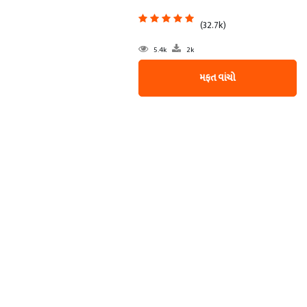
(32.7k)
5.4k
2k
મફત વાંચો