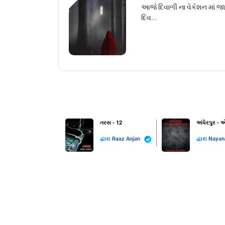
આજે દિવાળી ના વેકેશન માં જા
દિવ...
તરસ - 12
અંધેરપુર -
દ્વારા
Raaz Anjan
દ્વારા
Nayan