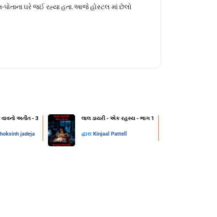
ત-પોતાના ઘરે જઈ રહ્યા હતા.આજે હોસ્ટલ માં છેલો
 વાવનો અતીત - 3
લાલ ડાયરી - એક રહસ્ય - ભાગ 1
hoksinh jadeja
દ્વારા
Kinjaal Pattell