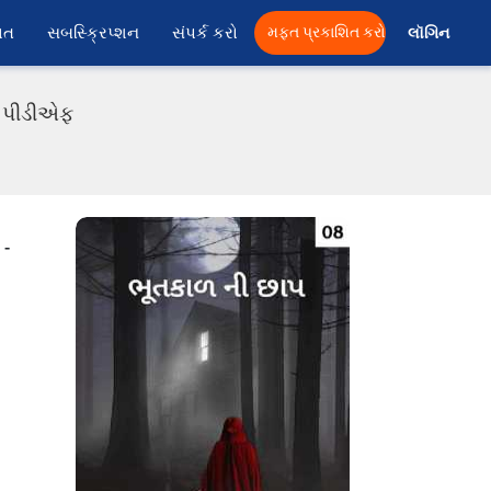
ાત
સબસ્ક્રિપ્શન
સંપર્ક કરો
મફત પ્રકાશિત કરો
લૉગિન 
તી પીડીએફ
 -