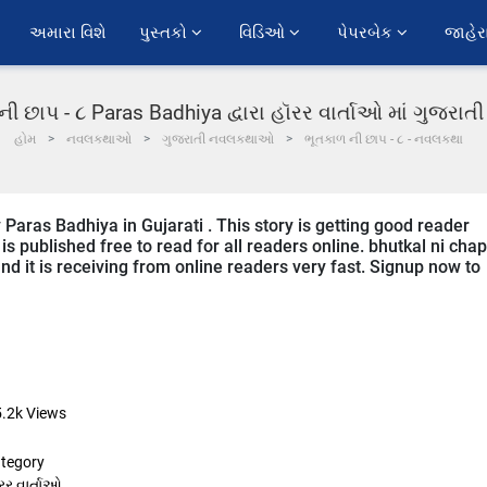
અમારા વિશે
પુસ્તકો 
વિડિઓ 
પેપરબેક 
જાહેર
ી છાપ - ૮ Paras Badhiya દ્વારા હૉરર વાર્તાઓ માં ગુજરા
હોમ
નવલકથાઓ
ગુજરાતી નવલકથાઓ
ભૂતકાળ ની છાપ - ૮ - નવલકથા
y Paras Badhiya in Gujarati . This story is getting good reader
 published free to read for all readers online. bhutkal ni chap
 and it is receiving from online readers very fast. Signup now to
5.2k
Views
tegory
રર વાર્તાઓ