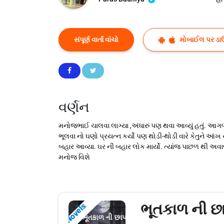
સંપૂર્ણ વાર્તા વાંચો
મોબાઈલ પર ડા
વર્ણન
મનોજભાઈ ચાલવા લાગ્યા ,અંધારું પણ થવા આવ્યું હતું. આ
ભૂલવા નો ઘણો પ્રયત્ન કર્યો પણ થોડી-થોડી વારે કેતુને આંખ
બહાર આવ્યા. ઘર ની બહાર લોક માર્યો. ત્યાંજ પાછળ થી અ
મનોજ વિશે
ભૂતકાળ ની છ
Novels