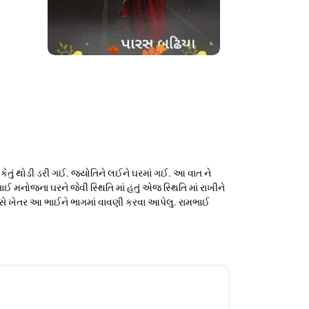
ું થોડી ડરી ગઈ. જ્યોતિને લઈને ઘરમાં ગઈ. આ વાત ને
ઈ મનોજના ઘરને જેવી સ્થિતિ માં હતું એજ સ્થિતિ માં રાખીને
રસે ખેતર આ ભાઈને ભાગમાં વાવણી કરવા આપેલુ. રામભાઈ