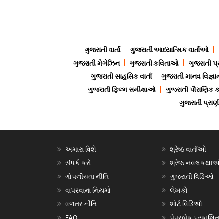
ગુજરાતી વાર્તા
ગુજરાતી આધ્યાત્મિક વાર્તાઓ
ગુજરાતી મેગેઝિન
ગુજરાતી કવિતાઓ
ગુજરાતી પ્
ગુજરાતી સાહસિક વાર્તા
ગુજરાતી માનવ વિજ્ઞા
ગુજરાતી ફિલ્મ સમીક્ષાઓ
ગુજરાતી પૌરાણિક
ગુજરાતી પ્ર
અમારા વિશે
શ્રેષ્ઠ વાર્તાઓ
સંપર્ક કરો
શ્રેષ્ઠ નવલકથા
ગોપનીયતા નીતિ
ગુજરાતી વિડિઓ
વાપરવાના નિયમો
લેખકો
વળતર નીતિ
શોર્ટ વિડિઓ
FAQ
પેપરબેક પ્રકાશિત