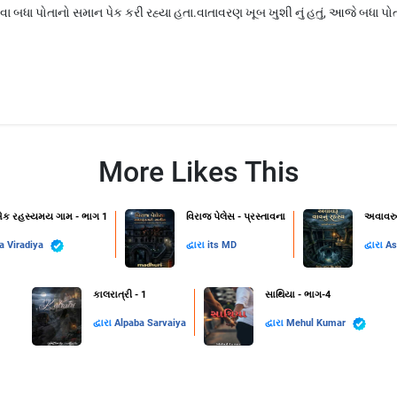
વા બધા પોતાનો સમાન પેક કરી રહ્યા હતા.વાતાવરણ ખૂબ ખુશી નું હતું, આજે બધા પો
More Likes This
 એક રહસ્યમય ગામ - ભાગ 1
વિરાજ પેલેસ - પ્રસ્તાવના
અવાવરુ
a Viradiya
દ્વારા
its MD
દ્વારા
As
કાલરાત્રી - 1
સાથિયા - ભાગ-4
દ્વારા
Alpaba Sarvaiya
દ્વારા
Mehul Kumar