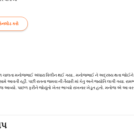
ઉનલોડ કરો
ગળ ચાલતા મનોજભાઈ અંધારા વિલીન થઈ ગયા.. મનોજભાઈ ને અદ્રશ્ય થતા જોઈને કેત
 સામે આવતી રહી. પછી રાતના જમવા ની તૈયારી માં કેતુ અને જ્યોતિ લાગી ગયા. રામભા
વાજ આવ્યો. પાછળ ફરીને જોયુંતો ખેતર ભાગ્યો રાખનાર ખેડૂત હતો. મનોજ એ આ વ
ાપ