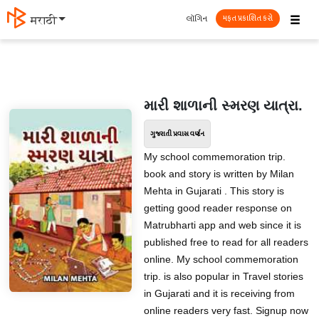
☰
લૉગિન
मराठी
મફત પ્રકાશિત કરો
મારી શાળાની સ્મરણ યાત્રા.
ગુજરાતી પ્રવાસ વર્ણન
My school commemoration trip.
book and story is written by Milan
Mehta in Gujarati . This story is
getting good reader response on
Matrubharti app and web since it is
published free to read for all readers
online. My school commemoration
trip. is also popular in Travel stories
in Gujarati and it is receiving from
online readers very fast. Signup now