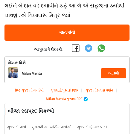
લઈને બે દાત વડે દબાવીને કહે આ લે એ સહજતા ક્યાંથી
લાવશું .એ નિખાલસ મિત્ર ક્યાં
મફત વાંચો
આ પુસ્તકને શેર કરો:
લેખક વિશે
અનુસરો
Milan Mehta
શ્રેષ્ઠ ગુજરાતી વાર્તાઓ
|
ગુજરાતી પુસ્તકો PDF
|
ગુજરાતી પ્રવાસ વર્ણન
|
Milan Mehta પુસ્તકો PDF
બીજા રસપ્રદ વિકલ્પો
ગુજરાતી વાર્તા
ગુજરાતી આધ્યાત્મિક વાર્તાઓ
ગુજરાતી ફિક્શન વાર્તા