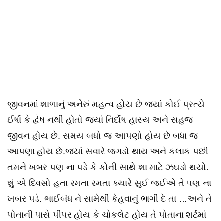
જીવનમાં શાળાનું અનેરું મહત્વ હોય છે જ્યાં કોઈ પ્રત્યે
ઈર્ષા કે દ્વેષ નથી હોતો જ્યાં નિર્દોષ હાસ્ય અને સહજ
જીવન હોય છે. સમય બધો જ આપણો હોય છે બધા જ
આપણા હોય છે.જ્યાં સવારે જગડો થાય અને કલાક પછી
તમને ખબર પણ ના પડે કે કોની સાથે શા માટે ઝઘડો થયો.
શું એ દિવસો હતા રમતા રમતા ક્યારે સુઈ જઈએ તે પણ ના
ખબર પડે. ભાઈબંધ ને સામેથી કેહવાનું ભાગી દે તા …અને તે
પોતાની પાસે પીપર હોય કે ચોકલેટ હોય તે પોતાના શર્ટમાં