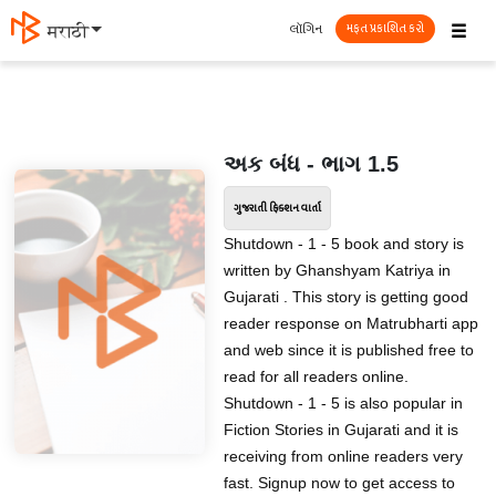
☰
લૉગિન
मराठी
મફત પ્રકાશિત કરો
અક બંધ - ભાગ 1.5
ગુજરાતી ફિક્શન વાર્તા
Shutdown - 1 - 5 book and story is
written by Ghanshyam Katriya in
Gujarati . This story is getting good
reader response on Matrubharti app
and web since it is published free to
read for all readers online.
Shutdown - 1 - 5 is also popular in
Fiction Stories in Gujarati and it is
receiving from online readers very
fast. Signup now to get access to