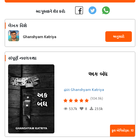
આ પુસ્તકને શેર કરો:
લેખક વિશે
અનુસરો
Ghanshyam Katriya
સંપૂર્ણ નવલકથા
અક બંધ
દ્વારા Ghanshyam Katriya
(104.9k)
53.7k
8
23.5k
કુલ એપિસોડ્સ : 10