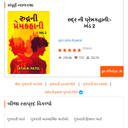
સંપૂર્ણ નવલકથા
રુદ્ર ની પ્રેમકહાની:-
ખંડ 2
દ્વારા Jatin.R.patel
(6.6m)
218.6k
170
110.7k
કુલ એપિસોડ્સ : 38
શ્રેષ્ઠ ગુજરાતી વાર્તાઓ
|
ગુજરાતી પુસ્તકો PDF
|
ગુજરાતી પ્રેમ કથાઓ
|
Jatin.R.patel પુસ્તકો PDF
બીજા રસપ્રદ વિકલ્પો
ગુજરાતી વાર્તા
ગુજરાતી આધ્યાત્મિક વાર્તાઓ
ગુજરાતી ફિક્શન વાર્તા