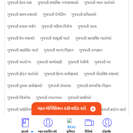
ગુજરાતી પ્રેરક કથા
ગુજરાતી ક્લાસિક નવલકથાઓ
ગુજરાતી બાળ વાર્તાઓ
ગુજરાતી હાસ્ય કથાઓ
ગુજરાતી મેગેઝિન
ગુજરાતી કવિતાઓ
ગુજરાતી પ્રવાસ વર્ણન
ગુજરાતી મહિલા વિશેષ
ગુજરાતી નાટક
ગુજરાતી પ્રેમ કથાઓ
ગુજરાતી જાસૂસી વાર્તા
ગુજરાતી સામાજિક વાર્તાઓ
ગુજરાતી સાહસિક વાર્તા
ગુજરાતી માનવ વિજ્ઞાન
ગુજરાતી તત્વજ્ઞાન
ગુજરાતી આરોગ્ય
ગુજરાતી બાયોગ્રાફી
ગુજરાતી રેસીપી
ગુજરાતી પત્ર
ગુજરાતી હૉરર વાર્તાઓ
ગુજરાતી ફિલ્મ સમીક્ષાઓ
ગુજરાતી પૌરાણિક કથાઓ
ગુજરાતી પુસ્તક સમીક્ષાઓ
ગુજરાતી રોમાંચક
ગુજરાતી કાલ્પનિક-વિજ્ઞાન
ગુજરાતી બિઝનેસ
ગુજરાતી રમતગમત
ગુજરાતી પ્રાણીઓ
મફત એપ્લિકેશન ડાઉનલોડ કરો
ગુજરાતી જ્યોતિષશાસ્ત્ર
ગુજરાતી વિજ્ઞાન
ગુજરાતી કંઈપણ
ગુજરાતી ક્રાઇમ વાર્તા
પુસ્તકો
મફત પ્રકાશિત કરો
સુવિચાર
વિડિઓ
પ્રોફાઈલ