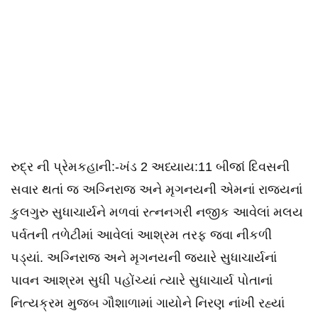
રુદ્ર ની પ્રેમકહાની:-ખંડ 2 અધ્યાય:11 બીજાં દિવસની
સવાર થતાં જ અગ્નિરાજ અને મૃગનયની એમનાં રાજ્યનાં
કુલગુરુ સુધાચાર્યને મળવાં રત્નનગરી નજીક આવેલાં મલય
પર્વતની તળેટીમાં આવેલાં આશ્રમ તરફ જવા નીકળી
પડ્યાં. અગ્નિરાજ અને મૃગનયની જ્યારે સુધાચાર્યનાં
પાવન આશ્રમ સુધી પહોંચ્યાં ત્યારે સુધાચાર્ય પોતાનાં
નિત્યક્રમ મુજબ ગૌશાળામાં ગાયોને નિરણ નાંખી રહ્યાં