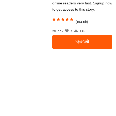
online readers very fast. Signup now
to get access to this story.
(184.6k)
5.5k
5
2.9k
મફત વાંચો