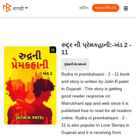
☰
લૉગિન
मराठी
મફત પ્રકાશિત કરો
રુદ્ર ની પ્રેમકહાની:-ખંડ 2 -
11
ગુજરાતી પ્રેમ કથાઓ
Rudra ni premkahaani - 2 - 11 book
and story is written by Jatin.R.patel
in Gujarati . This story is getting
good reader response on
Matrubharti app and web since it is
published free to read for all readers
online. Rudra ni premkahaani - 2 -
11 is also popular in Love Stories in
Gujarati and it is receiving from