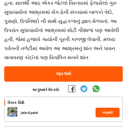
હતા. સાતથી આઠ એકર જેટલાં વિસ્તારમાં ફેલાયેલાં ગુરુ
સુધાચાર્યનાં આશ્રમમાં સેંકડોની સંખ્યામાં બાળકો વેદો,
પુરાણો, ઉપનિષદો ની સાથે યુદ્ધકળાનું જ્ઞાન મેળવતાં. આ
ઉપરાંત સુધાચાર્યનાં આશ્રમમાં મોટી ગૌશાળા પણ આવેલી
હતી, જેમાં હજારો ગાયોની પૂરતી કાળજી લેવાતી. મલય
પર્વતની તળેટીમાં આવેલ આ આશ્રમનું શાંત અને પાવન
વાતાવરણ કોઈનાં પણ વિચલિત મનને શાંત
મફત વાંચો
આ પુસ્તકને શેર કરો:
લેખક વિશે
અનુસરો
Jatin.R.patel