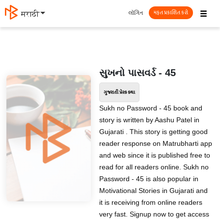
☰
લૉગિન
मराठी
મફત પ્રકાશિત કરો
સુખનો પાસવર્ડ - 45
ગુજરાતી પ્રેરક કથા
Sukh no Password - 45 book and
story is written by Aashu Patel in
Gujarati . This story is getting good
reader response on Matrubharti app
and web since it is published free to
read for all readers online. Sukh no
Password - 45 is also popular in
Motivational Stories in Gujarati and
it is receiving from online readers
very fast. Signup now to get access