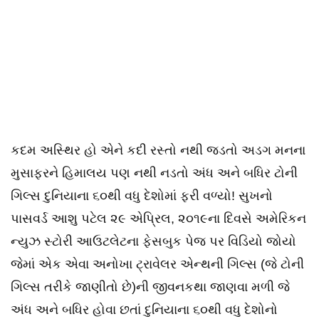
કદમ અસ્થિર હો એને કદી રસ્તો નથી જડતો અડગ મનના
મુસાફરને હિમાલય પણ નથી નડતો અંધ અને બધિર ટોની
ગિલ્સ દુનિયાના ૬૦થી વધુ દેશોમાં ફરી વળ્યો! સુખનો
પાસવર્ડ આશુ પટેલ ૨૯ એપ્રિલ, ૨૦૧૯ના દિવસે અમેરિકન
ન્યુઝ સ્ટોરી આઉટલેટના ફેસબુક પેજ પર વિડિયો જોયો
જેમાં એક એવા અનોખા ટ્રાવેલર એન્થની ગિલ્સ (જે ટોની
ગિલ્સ તરીકે જાણીતો છે)ની જીવનકથા જાણવા મળી જે
અંધ અને બધિર હોવા છતાં દુનિયાના ૬૦થી વધુ દેશોનો