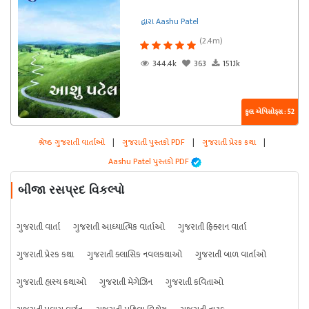
દ્વારા Aashu Patel
(2.4m)
344.4k
363
151.1k
કુલ એપિસોડ્સ : 52
શ્રેષ્ઠ ગુજરાતી વાર્તાઓ
|
ગુજરાતી પુસ્તકો PDF
|
ગુજરાતી પ્રેરક કથા
|
Aashu Patel પુસ્તકો PDF
બીજા રસપ્રદ વિકલ્પો
ગુજરાતી વાર્તા
ગુજરાતી આધ્યાત્મિક વાર્તાઓ
ગુજરાતી ફિક્શન વાર્તા
ગુજરાતી પ્રેરક કથા
ગુજરાતી ક્લાસિક નવલકથાઓ
ગુજરાતી બાળ વાર્તાઓ
ગુજરાતી હાસ્ય કથાઓ
ગુજરાતી મેગેઝિન
ગુજરાતી કવિતાઓ