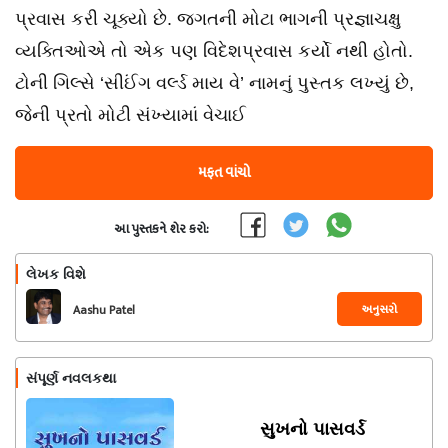
પ્રવાસ કરી ચૂક્યો છે. જગતની મોટા ભાગની પ્રજ્ઞાચક્ષુ
વ્યક્તિઓએ તો એક પણ વિદેશપ્રવાસ કર્યો નથી હોતો.
ટોની ગિલ્સે ‘સીઈંગ વર્લ્ડ માય વે’ નામનું પુસ્તક લખ્યું છે,
જેની પ્રતો મોટી સંખ્યામાં વેચાઈ
મફત વાંચો
આ પુસ્તકને શેર કરો:
લેખક વિશે
અનુસરો
Aashu Patel
સંપૂર્ણ નવલકથા
સુખનો પાસવર્ડ