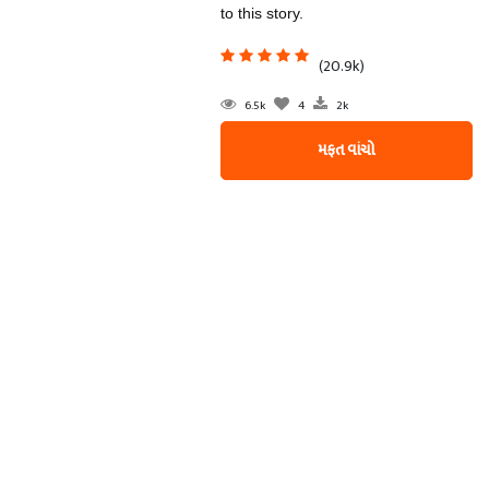
to this story.
(20.9k)
6.5k
4
2k
મફત વાંચો