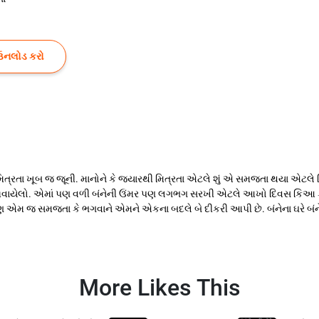
ઉનલોડ કરો
્રતા ખૂબ જ જૂની. માનોને કે જ્યારથી મિત્રતા એટલે શું એ સમજતા થયા એટલે મ
ો કેળવાયેલો. એમાં પણ વળી બંનેની ઉંમર પણ લગભગ સરખી એટલે આખો દિવસ કિઆ કો
પણ એમ જ સમજતા કે ભગવાને એમને એકના બદલે બે દીકરી આપી છે. બંનેના ઘરે બં
More Likes This