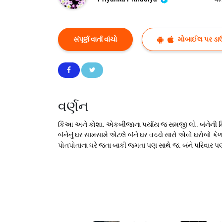
સંપૂર્ણ વાર્તા વાંચો
મોબાઈલ પર ડા
વર્ણન
કિઆ અને કોશા. એકબીજાના પર્યાય જ સમજી લો. બંનેની મિત
બંનેનું ઘર સામસામે એટલે બંને ઘર વચ્ચે સારો એવો ઘરોબ
પોતપોતાના ઘરે જતા બાકી જમતા પણ સાથે જ. બંને પરિવાર 