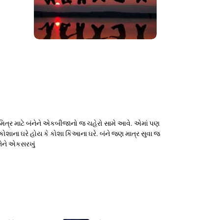
િત્ર માટે બંનેને એકબીજાનો જ ચહેરો સામે આવે. એમાં પણ
શાના ઘરે હોય કે કોશા કિઆના ઘરે. બંને જણ માત્ર સુવા જ
નેને એકસરખું