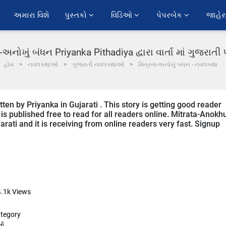
અમારા વિશે
પુસ્તકો 
વિડિઓ 
પેપરબેક 
જાહેર
-અનોખું બંધન Priyanka Pithadiya દ્વારા વાર્તા માં ગુજરાત
હોમ
નવલકથાઓ
ગુજરાતી નવલકથાઓ
મિત્રતા-અનોખું બંધન - નવલકથા
en by Priyanka in Gujarati . This story is getting good reader
s published free to read for all readers online. Mitrata-Anokh
arati and it is receiving from online readers very fast. Signup
4.1k
Views
tegory
તા