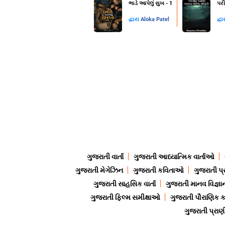
ભાડે આપેલું સુખ - 1
પરી
દ્વારા
Aloka Patel
દ્વા
ગુજરાતી વાર્તા
ગુજરાતી આધ્યાત્મિક વાર્તાઓ
ગુજરાતી મેગેઝિન
ગુજરાતી કવિતાઓ
ગુજરાતી પ્
ગુજરાતી સાહસિક વાર્તા
ગુજરાતી માનવ વિજ્ઞા
ગુજરાતી ફિલ્મ સમીક્ષાઓ
ગુજરાતી પૌરાણિક
ગુજરાતી પ્ર