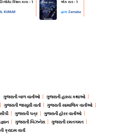
 ડિપ્લોમેટ કિશન કાકા - 1
એક રાત - 1
IL KUMAR
દ્વારા
Zarnaba
ગુજરાતી બાળ વાર્તાઓ
ગુજરાતી હાસ્ય કથાઓ
ગુજરાતી જાસૂસી વાર્તા
ગુજરાતી સામાજિક વાર્તાઓ
ેસીપી
ગુજરાતી પત્ર
ગુજરાતી હૉરર વાર્તાઓ
જ્ઞાન
ગુજરાતી બિઝનેસ
ગુજરાતી રમતગમત
ી ક્રાઇમ વાર્તા