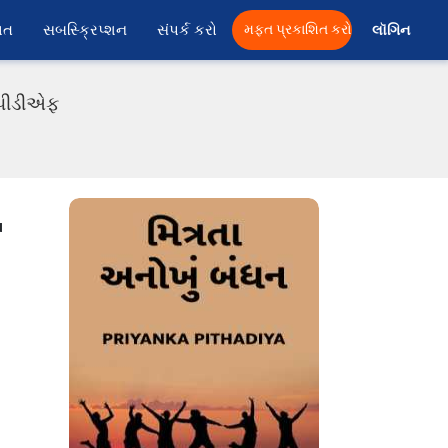
ાત
સબસ્ક્રિપ્શન
સંપર્ક કરો
મફત પ્રકાશિત કરો
લૉગિન 
ી પીડીએફ
u