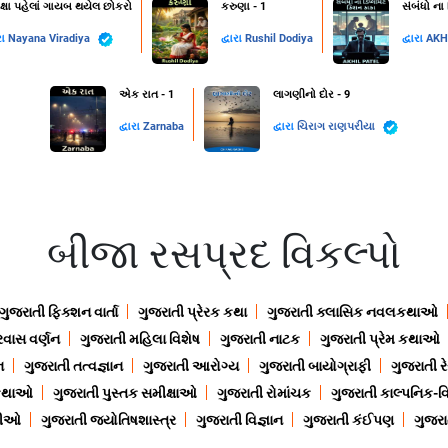
ક્ષા પહેલાં ગાયબ થયેલ છોકરો
કરુણા - 1
સંબંધો ના
રા
Nayana Viradiya
દ્વારા
Rushil Dodiya
દ્વારા
AKH
એક રાત - 1
લાગણીનો દોર - 9
દ્વારા
Zarnaba
દ્વારા
ચિરાગ રાણપરીયા
બીજા રસપ્રદ વિકલ્પો
ગુજરાતી ફિક્શન વાર્તા
ગુજરાતી પ્રેરક કથા
ગુજરાતી ક્લાસિક નવલકથાઓ
રવાસ વર્ણન
ગુજરાતી મહિલા વિશેષ
ગુજરાતી નાટક
ગુજરાતી પ્રેમ કથાઓ
ન
ગુજરાતી તત્વજ્ઞાન
ગુજરાતી આરોગ્ય
ગુજરાતી બાયોગ્રાફી
ગુજરાતી ર
 કથાઓ
ગુજરાતી પુસ્તક સમીક્ષાઓ
ગુજરાતી રોમાંચક
ગુજરાતી કાલ્પનિક-વિ
ાણીઓ
ગુજરાતી જ્યોતિષશાસ્ત્ર
ગુજરાતી વિજ્ઞાન
ગુજરાતી કંઈપણ
ગુજરાત