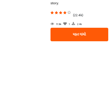
story.
(22.4k)
11.9k
1
2.4k
મફત વાંચો