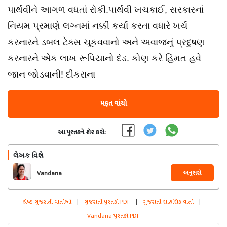
પાર્થવીને આગળ વધતાં રોકી.પાર્થવી ખચકાઈ, સરકારનાં
નિયમ પ્રમાણે લગ્નમાં નક્કી કર્યા કરતા વધારે ખર્ચ
કરનારને ડબલ ટેક્સ ચૂકવવાનો અને અવાજનું પ્રદુષણ
કરનારને એક લાખ રૂપિયાનો દંડ. કોણ કરે હિંમત હવે
જાન જોડવાની! દીકરાના
મફત વાંચો
આ પુસ્તકને શેર કરો:
લેખક વિશે
અનુસરો
Vandana
શ્રેષ્ઠ ગુજરાતી વાર્તાઓ
|
ગુજરાતી પુસ્તકો PDF
|
ગુજરાતી સાહસિક વાર્તા
|
Vandana પુસ્તકો PDF