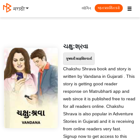
☰
લૉગિન
मराठी
મફત પ્રકાશિત કરો
ચક્ષુ:શ્રવા
ગુજરાતી સાહસિક વાર્તા
Chakshu Shrava book and story is
written by Vandana in Gujarati . This
story is getting good reader
response on Matrubharti app and
web since it is published free to read
for all readers online. Chakshu
Shrava is also popular in Adventure
Stories in Gujarati and it is receiving
from online readers very fast.
Signup now to get access to this