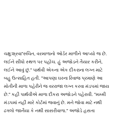
ચક્ષુ:શ્રવા"રુચિત, વરમાળાનો ઓર્ડર માળીને આપ્યો જ છે.
લઈને સીધો સ્થળ પર પહોંચ. હું અજોડને તૈયાર કરીને,
લઈને આવું છું." પાર્થવી એકના એક દીકરાના લગ્ન માટે
બહુ ઉત્સાહિત હતી. "આપણા ઘરના રિવાજ પ્રમાણે આ
મોતીની માળા પહેરીને જ વરરાજા લગ્ન કરવા મંડપમાં જાય
છે." કહી પાર્થવીએ માળા દીકરા અજોડને પહેરાવી. "મમ્મી
મંડપમાં નહીં મારે કોર્ટમાં જવાનું છે. મને જોવા માટે નથી
ઢગલો જાનૈયા કે નથી સાસરીવાળા." અજોડે હસતા