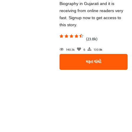
Biography in Gujarati and it is
receiving from online readers very
fast. Signup now to get access to
this story.
(23.8k)
140.3k
6
130.9k
મફત વાંચો