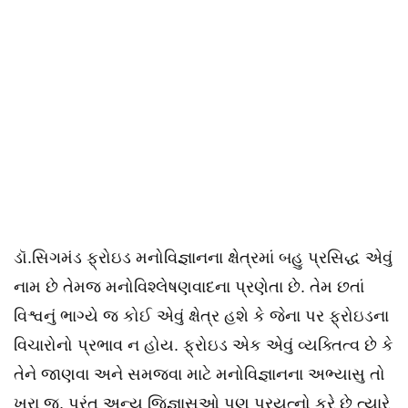
ડૉ.સિગમંડ ફ્રોઇડ મનોવિજ્ઞાનના ક્ષેત્રમાં બહુ પ્રસિદ્ધ એવું
નામ છે તેમજ મનોવિશ્લેષણવાદના પ્રણેતા છે. તેમ છતાં
વિશ્વનું ભાગ્યે જ કોઈ એવું ક્ષેત્ર હશે કે જેના પર ફ્રોઇડના
વિચારોનો પ્રભાવ ન હોય. ફ્રોઇડ એક એવું વ્યક્તિત્વ છે કે
તેને જાણવા અને સમજવા માટે મનોવિજ્ઞાનના અભ્યાસુ તો
ખરા જ, પરંતુ અન્ય જિજ્ઞાસુઓ પણ પ્રયત્નો કરે છે ત્યારે