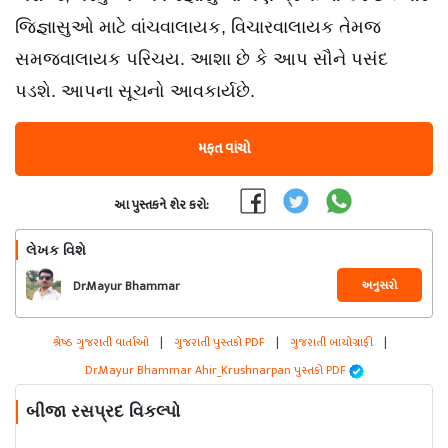
જિજ્ઞાસુઓ માટે વાંચવાલાયક, વિચારવાલાયક તેમજ
સમજવાલાયક પરિચય. આશા છે કે આપ સૌને પસંદ
પડશે. આપના સૂચનો આવકાર્યછે.
મફત વાંચો
આ પુસ્તકને શેર કરો:
લેખક વિશે
અનુસરો
Dr.Mayur Bhammar
Ahir_Krushnarpan
શ્રેષ્ઠ ગુજરાતી વાર્તાઓ
|
ગુજરાતી પુસ્તકો PDF
|
ગુજરાતી બાયોગ્રાફી
|
Dr.Mayur Bhammar Ahir_Krushnarpan પુસ્તકો PDF
બીજા રસપ્રદ વિકલ્પો