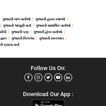
ગુજરાતી બાળ વાર્તાઓ
ગુજરાતી હાસ્ય કથાઓ
ગુજરાતી જાસૂસી વાર્તા
ગુજરાતી સામાજિક વાર્તાઓ
ેસીપી
ગુજરાતી પત્ર
ગુજરાતી હૉરર વાર્તાઓ
જ્ઞાન
ગુજરાતી બિઝનેસ
ગુજરાતી રમતગમત
ી ક્રાઇમ વાર્તા
Follow Us On:
Download Our App :