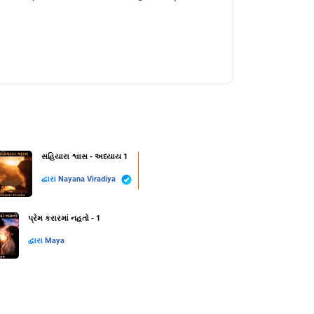
સહિયારા શ્વાસ - અધ્યાય 1
દ્વારા
Nayana Viradiya
પ્રેમ કરારમાં નહતો - 1
દ્વારા
Maya