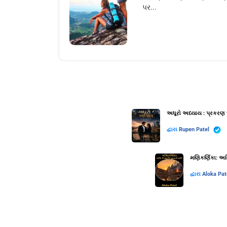
પર...
અધૂરો અધ્યાય : પ્રકરણ 
દ્વારા
Rupen Patel
મણિકર્ણિકા: અગ્
દ્વારા
Aloka Pat