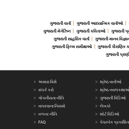
ગુજરાતી વાર્તા
ગુજરાતી આધ્યાત્મિક વાર્તાઓ
ગુજરાતી મેગેઝિન
ગુજરાતી કવિતાઓ
ગુજરાતી પ્
ગુજરાતી સાહસિક વાર્તા
ગુજરાતી માનવ વિજ્ઞા
ગુજરાતી ફિલ્મ સમીક્ષાઓ
ગુજરાતી પૌરાણિક
ગુજરાતી પ્ર
અમારા વિશે
શ્રેષ્ઠ વાર્તાઓ
સંપર્ક કરો
શ્રેષ્ઠ નવલકથા
ગોપનીયતા નીતિ
ગુજરાતી વિડિઓ
વાપરવાના નિયમો
લેખકો
વળતર નીતિ
શોર્ટ વિડિઓ
FAQ
પેપરબેક પ્રકાશિત