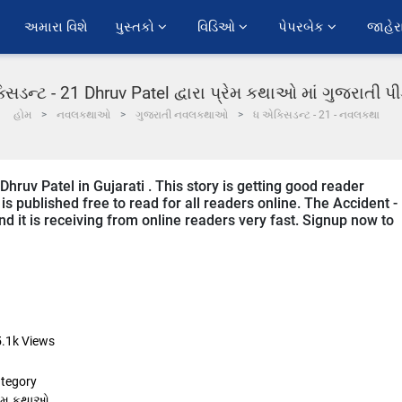
અમારા વિશે
પુસ્તકો 
વિડિઓ 
પેપરબેક 
જાહેર
સિડન્ટ - 21 Dhruv Patel દ્વારા પ્રેમ કથાઓ માં ગુજરાતી 
હોમ
નવલકથાઓ
ગુજરાતી નવલકથાઓ
ધ એક્સિડન્ટ - 21 - નવલકથા
Dhruv Patel in Gujarati . This story is getting good reader
s published free to read for all readers online. The Accident -
and it is receiving from online readers very fast. Signup now to
5.1k
Views
tegory
રેમ કથાઓ