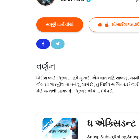
સંપૂર્ણ વાર્તા વાંચો
મોબાઈલ પર ડા
વર્ણન
ગિરીશ ભાઈ : ધ્રુવ ... હવે હું તારી એક વાત નહિ સાંભળું , જામ
જેલ માં જ રહીશ તો તને શું લાગે છે , તું નિર્દોષ સાબિત થઈ
કંઈ જ નથી સાંભળવું .. ધ્રુવ : ઓકે ... ( પેપર્સ
ધ એક્સિડન્ટ
Novels
&nbsp;&nbsp;&nbsp;&nbsp;&nb