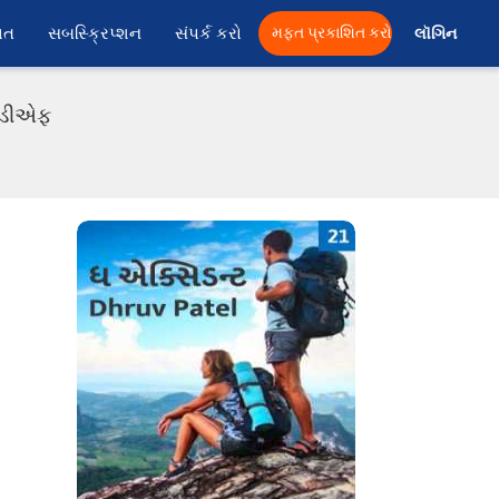
ાત
સબસ્ક્રિપ્શન
સંપર્ક કરો
મફત પ્રકાશિત કરો
લૉગિન 
પીડીએફ