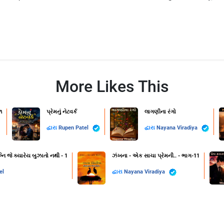
More Likes This
૧
પ્રેમનું નેટવર્ક
લાગણીના રંગો
દ્વારા
Rupen Patel
દ્વારા
Nayana Viradiya
નિ જે ક્યારેય બુઝાતો નથી - 1
ઝંખના - એક સાચા પ્રેમની.. - ભાગ-11
el
દ્વારા
Nayana Viradiya