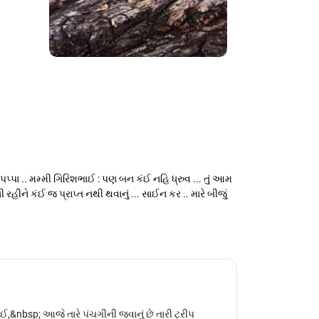
પણ પપ્પા .. મમ્મી ગિરિશભાઈ : પણ બન કંઈ નહિ ધ્રુવ ... તું આમ
હીને કંઈ જ પ્રાપ્ત નથી થવાનું ... સાઈન કર .. મારે બીજું
,&nbsp; આજે તારે પંચગીની જવાનું છે તારી ટ્રીપ