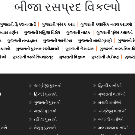
બીજા રસપ્રદ વિકલ્પો
ગુજરાતી ફિક્શન વાર્તા
ગુજરાતી પ્રેરક કથા
ગુજરાતી ક્લાસિક નવલકથાઓ
રવાસ વર્ણન
ગુજરાતી મહિલા વિશેષ
ગુજરાતી નાટક
ગુજરાતી પ્રેમ કથાઓ
ન
ગુજરાતી તત્વજ્ઞાન
ગુજરાતી આરોગ્ય
ગુજરાતી બાયોગ્રાફી
ગુજરાતી ર
 કથાઓ
ગુજરાતી પુસ્તક સમીક્ષાઓ
ગુજરાતી રોમાંચક
ગુજરાતી કાલ્પનિક-વિ
ાણીઓ
ગુજરાતી જ્યોતિષશાસ્ત્ર
ગુજરાતી વિજ્ઞાન
ગુજરાતી કંઈપણ
ગુજરાત
અંગ્રેજી પુસ્તકો
હિન્દી વાર્તાઓ
ઓ
હિન્દી પુસ્તકો
ગુજરાતી વાર્તાઓ
ગુજરાતી પુસ્તકો
મરાઠી વાર્તાઓ
મરાઠી પુસ્તકો
અંગ્રેજી વાર્તાઓ
તમિલ પુસ્તકો
બંગાળી વાર્તાઓ
 કરો
તેલુગુ પુસ્તકો
મલયાલમ વાર્તાઓ