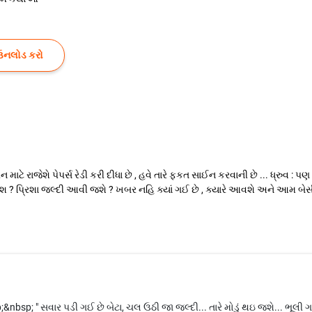
ઉનલોડ કરો
ીન માટે રાજેશે પેપર્સ રેડી કરી દીધા છે , હવે તારે ફકત સાઈન કરવાની છે ... ધ્રુવ : 
 જઈશ ? પ્રિશા જલ્દી આવી જશે ? ખબર નહિ ક્યાં ગઈ છે , ક્યારે આવશે અને આમ બેસી ર
sp; " સવાર પડી ગઈ છે બેટા, ચલ ઉઠી જા જલ્દી... તારે મોડું થઇ જશે... ભૂલી ગઈ