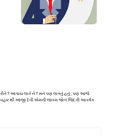
ીતે ? આશ્ચય લાગે ને ? મને પણ લાગતું હતું , પણ આજે
ને બહાર થી આંજી દેતી એમની જાક્મ જોળ જિંદગી આકર્ષક