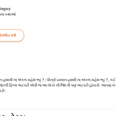
tegory
સ્ય કથાઓ
ઉનલોડ કરો
ાશમી ના અંકલ મહેશ ભટ્ટ ? :- મિત્રો ઇમરાન હાશ્મી ના અંકલ મહેશ ભટ્ટ ? , કઈ ર
 ..... જેટલી ફિલ્મ અટપટી એવી જ આ લોકો ની જિંદગી પણ અટપટી હોય છે. આપણ 
 છે .