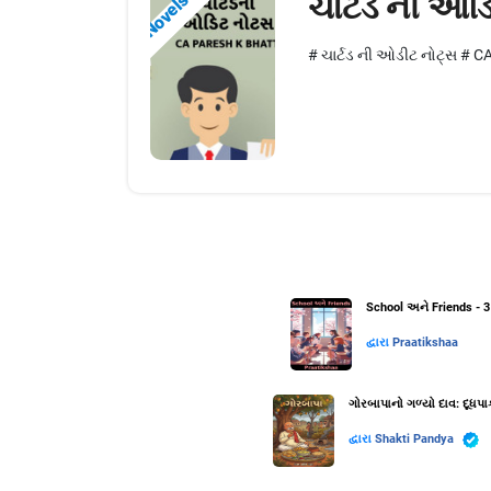
ચાર્ટડ ની ઓડ
Novels
# ચાર્ટડ ની ઓડીટ નોટ્સ # CA.P
School અને Friends - 3
દ્વારા
Praatikshaa
ગોરબાપાનો ગળ્યો દાવ: દૂધ
દ્વારા
Shakti Pandya