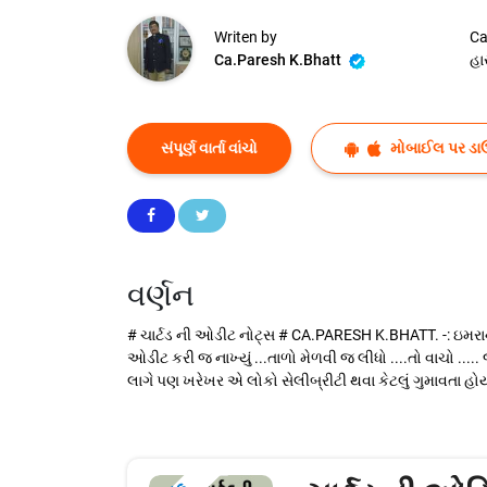
Writen by
Ca
Ca.Paresh K.Bhatt
હા
સંપૂર્ણ વાર્તા વાંચો
મોબાઈલ પર ડા
વર્ણન
# ચાર્ટડ ની ઓડીટ નોટ્સ # CA.PARESH K.BHATT. -: ઇમરાન હ
ઓડીટ કરી જ નાખ્યું ...તાળો મેળવી જ લીધો ....તો વાચો
લાગે પણ ખરેખર એ લોકો સેલીબ્રીટી થવા કેટલું ગુમાવતા હોય