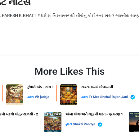
િટ નોટસ
ARESH K.BHATT # ધર્મ માં નિમ્નસ્તર થી નીચેનું કોઈ સ્તર ખરું ? ભારતીય સંસ્કૃતિ 
More Likes This
કુંવારો જેઠ - ભાગ 1
નાસ્તા વચ્ચે બોલાચાલી
દ્વારા
Vir jadeja
દ્વારા
Tr Mrs Snehal Rajan Jani
પાકનો બદલો મોહનથાળથી - 2
અંબા મોજ અને લાડુ ની શરત - પ્રકરણ 1
દ્વારા
Shakti Pandya