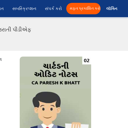
ાત
સબસ્ક્રિપ્શન
સંપર્ક કરો
મફત પ્રકાશિત કરો
લૉગિન 
ુજરાતી પીડીએફ
લ
ી