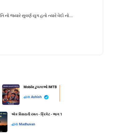
નો જયારે સુવર્ણ યુગ હતો ત્યારે વેદો નો...
Mobile ટુચકાઓ IMTB
દ્વારા
Ashish
એક વિસરાતી રમત - ક્રિકેટ - ભાગ 1
દ્વારા
Madhuvan