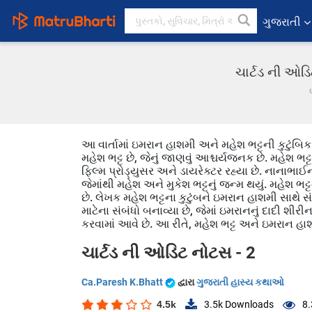
ગુજરાતી
ચાર્ટડ ની ઓડ
આ વાર્તામાં ઇમરાન હાશમી અને મહેશ ભટ્ટની કુટુંબિ
મહેશ ભટ્ટ છે, જેનું જાણવું આશ્ચર્યજનક છે. મહેશ ભ
ફિલ્મ પ્રોડ્યુસર અને ડાયરેક્ટર રહ્યા છે. નાના
જેમાંથી મહેશ અને મુકેશ ભટ્ટનું જન્મ થયું. મહેશ
છે. લેખક મહેશ ભટ્ટના કુટુંબને ઇમરાન હાશમી સાથે સં
માટેના સંબંધો બનાવ્યા છે, જેમાં ઇમરાનનું દાદી 
કરવામાં આવે છે. આ રીતે, મહેશ ભટ્ટ અને ઇમરાન હા
ચાર્ટડ ની ઓડિટ નોટસ - 2
Ca.Paresh K.Bhatt
દ્વારા
ગુજરાતી હાસ્ય કથાઓ
4.5k
3.5k
Downloads
8.