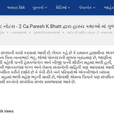
અમારા વિશે
પુસ્તકો 
વિડિઓ 
પેપરબેક 
જાહેર
િટ નોટસ - 2 Ca.Paresh K.Bhatt દ્વારા હાસ્ય કથાઓ માં ગ
હોમ
નવલકથાઓ
ગુજરાતી નવલકથાઓ
ચાર્ટડ ની ઓડિટ નોટસ - 2 - નવલકથા
ક સંબંધની ચર્ચા કરવામાં આવી છે. લેખક કહે છે કે ઇમરાન હાશમીના અંક
ટ્ટના પિતા નાનાભાઈ ભટ્ટ, જેઓ પોરબંદરની મૂળના બ્રાહ્મણ છે, જાણીતા
ભાઈની પહેલી પત્ની હેમકલાબેન અને બીજી પત્ની શીરીન મહમદઅલી હતી,
 ભટ્ટની જાતકાળમાં લગ્ન અને તેમના સંતાનોની માહિતી પણ આપવામાં આવ
બંધિત કરીને દર્શાવે છે કે કેવી રીતે બંને પરિવારોએ એકબીજાને બાંધવા
શીરીન મહમદઅલી મહેશ ભટ્ટની માસી છે, જેનાથી એમના પિતાને પણ સંબંધિત
શમી વચ્ચેનો સંબંધીય સંબંધ સમજવામાં આવે છે.
3k
Views