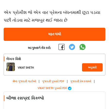
એક પ્રોમીશ જે એક વાર પ્રેમના બંધનમાથી છૂટા પડયા
પછી તોડવા માટે મજબુર થઈ જાય છે
મફત વાંચો
આ પુસ્તકને શેર કરો:
લેખક વિશે
અનુસરો
VIKAT SHETH
શ્રેષ્ઠ ગુજરાતી વાર્તાઓ
|
ગુજરાતી પુસ્તકો PDF
|
ગુજરાતી પ્રેમ કથાઓ
|
VIKAT SHETH પુસ્તકો PDF
બીજા રસપ્રદ વિકલ્પો