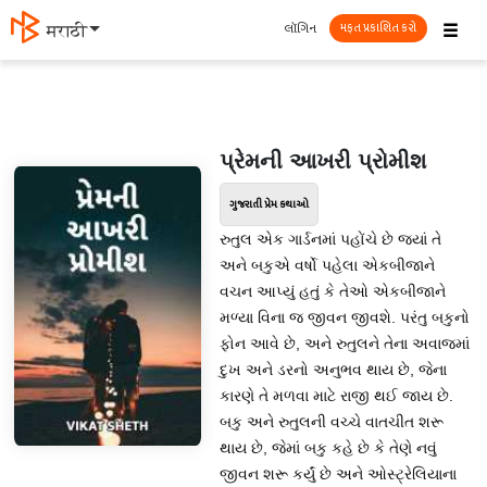
☰
લૉગિન
मराठी
મફત પ્રકાશિત કરો
પ્રેમની આખરી પ્રોમીશ
ગુજરાતી પ્રેમ કથાઓ
રુતુલ એક ગાર્ડનમાં પહોંચે છે જ્યાં તે
અને બકુએ વર્ષો પહેલા એકબીજાને
વચન આપ્યું હતું કે તેઓ એકબીજાને
મળ્યા વિના જ જીવન જીવશે. પરંતુ બકુનો
ફોન આવે છે, અને રુતુલને તેના અવાજમાં
દુખ અને ડરનો અનુભવ થાય છે, જેના
કારણે તે મળવા માટે રાજી થઈ જાય છે.
બકુ અને રુતુલની વચ્ચે વાતચીત શરૂ
થાય છે, જેમાં બકુ કહે છે કે તેણે નવું
જીવન શરૂ કર્યું છે અને ઓસ્ટ્રેલિયાના