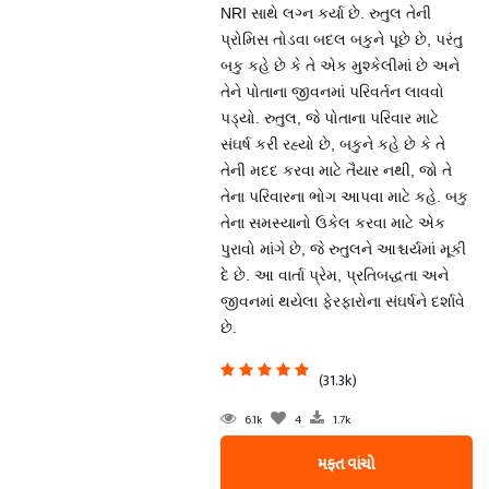
NRI સાથે લગ્ન કર્યા છે. રુતુલ તેની
પ્રોમિસ તોડવા બદલ બકુને પૂછે છે, પરંતુ
બકુ કહે છે કે તે એક મુશ્કેલીમાં છે અને
તેને પોતાના જીવનમાં પરિવર્તન લાવવો
પડ્યો. રુતુલ, જે પોતાના પરિવાર માટે
સંઘર્ષ કરી રહ્યો છે, બકુને કહે છે કે તે
તેની મદદ કરવા માટે તૈયાર નથી, જો તે
તેના પરિવારના ભોગ આપવા માટે કહે. બકુ
તેના સમસ્યાનો ઉકેલ કરવા માટે એક
પુરાવો માંગે છે, જે રુતુલને આશ્ચર્યમાં મૂકી
દે છે. આ વાર્તા પ્રેમ, પ્રતિબદ્ધતા અને
જીવનમાં થયેલા ફેરફારોના સંઘર્ષને દર્શાવે
છે.
(31.3k)
6.1k
4
1.7k
મફત વાંચો