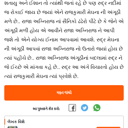
શતાયુ અને ઈશાન તો ત્યાંથી જતાં રહે છે પણ રુદ્ર નદીમાં
જ રોકાઈ જાય છે જ્યાં એને રાજકુમારી મેઘના ની અંગૂઠી
મળે છે.. રાજા અગ્નિરાજ નાં સૈનિકો ઢંઢેરો પીટે છે કે જેને એ
અંગૂઠી મળી હોય એ આવીને રાજા અગ્નિરાજ ને આપી
જશે તો એને યોગ્ય ઈનામ આપવામાં આવશે. રુદ્ર મેઘના
ની અંગૂઠી આપવાં રાજા અગ્નિરાજ નો ઉતારો જ્યાં હોય છે
ત્યાં પહોંચે છે.. રાજા અગ્નિરાજ અંગૂઠીનાં બદલામાં રુદ્ર ને
જે ઈચ્છે એ માંગવા કહે છે.. રુદ્ર આ અંગે વિચારતો હોય છે
ત્યાં રાજકુમારી મેઘના ત્યાં પ્રવેશે છે.
મફત વાંચો
આ પુસ્તકને શેર કરો:
લેખક વિશે