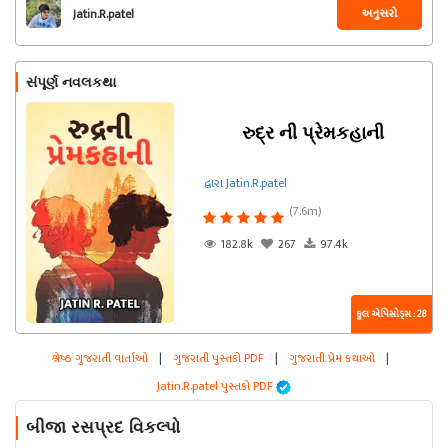
અનુસરો
Jatin.R.patel
સંપૂર્ણ નવલકથા
રુદ્ર ની પ્રેમકહાની
દ્વારા Jatin.R.patel
(7.6m)
182.8k
267
97.4k
કુલ એપિસોડ્સ : 28
શ્રેષ્ઠ ગુજરાતી વાર્તાઓ
|
ગુજરાતી પુસ્તકો PDF
|
ગુજરાતી પ્રેમ કથાઓ
|
Jatin.R.patel પુસ્તકો PDF
બીજા રસપ્રદ વિકલ્પો