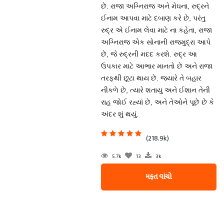
છે. રાજા અગ્નિરાજ અને મેઘના, રુદ્રને
ઈનામ આપવા માટે દબાણ કરે છે, પરંતુ
રુદ્ર એ ઈનામ લેવા માટે ના કહેતા, રાજા
અગ્નિરાજ એક સોનાની રાજમુદ્રા આપે
છે, જે રુદ્રની મદદ કરશે. રુદ્ર આ
ઉપકાર માટે આભાર માનતો છે અને રાજા
તરફથી છૂટા થાય છે. જ્યારે તે બહાર
નીકળે છે, ત્યારે શતાયુ અને ઈશાન તેની
રાહ જોઈ રહ્યાં છે, અને તેઓને પૂછે છે કે
અંદર શું થયું.
(218.9k)
5.7k
13
3k
મફત વાંચો