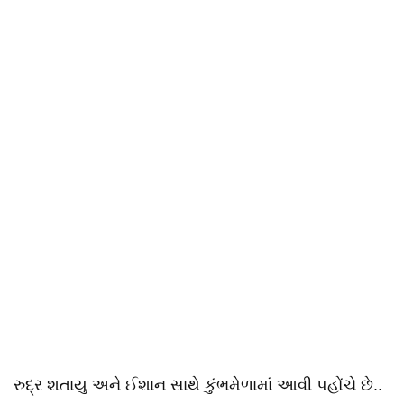
રુદ્ર શતાયુ અને ઈશાન સાથે કુંભમેળામાં આવી પહોંચે છે..