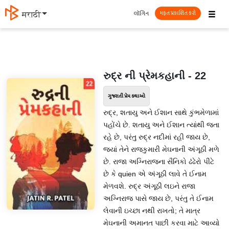
☰
લૉગિન
मराठी
મફત પ્રકાશિત કરો
રુદ્ર ની પ્રેમકહાની - 22
ગુજરાતી પ્રેમ કથાઓ
રુદ્ર, શતાયુ અને ઈશાન સાથે કુંભમેળામાં
પહોંચે છે. શતાયુ અને ઈશાન ત્યાંથી જતા
રહે છે, પરંતુ રુદ્ર નદીમાં રહી જાય છે,
જ્યાં તેને રાજકુમારી મેઘનાની અંગૂઠી મળે
છે. રાજા અગ્નિરાજના સૈનિકો ઢંઢેરો પીટે
છે કે quien એ અંગૂઠી લાવે તે ઈનામ
મેળવશે. રુદ્ર અંગૂઠી લઇને રાજા
અગ્નિરાજ પાસે જાય છે, પરંતુ તે ઈનામ
લેવાની ઇચ્છા નથી રાખતો; તે માત્ર
મેઘનાની અમાનત પાછી કરવા માટે આવ્યો