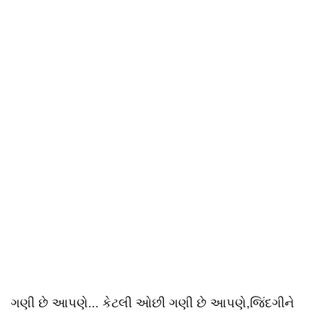
ગણી છે આપણે... કેટલી ઓછી ગણી છે આપણે,જિંદગીને