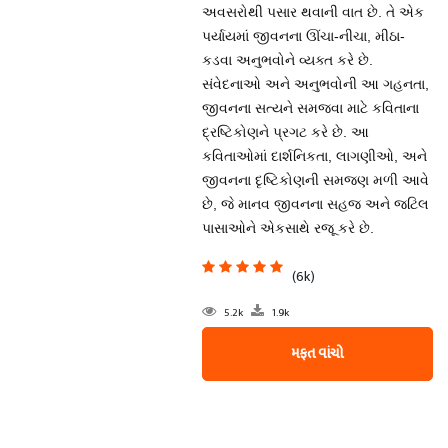
અવસરોથી પસાર થવાની વાત છે. તે એક
પર્યાયમાં જીવનના ઊંચા-નીચા, મીઠા-
કડવા અનુભવોને વ્યક્ત કરે છે.
સંવેદનાઓ અને અનુભવોની આ ગહનતા,
જીવનના સત્યને સમજવા માટે કવિતાના
દ્રષ્ટિકોણને પ્રગટ કરે છે. આ
કવિતાઓમાં દાર્શનિકતા, લાગણીઓ, અને
જીવનના દૃષ્ટિકોણની સમજણ મળી આવે
છે, જે માનવ જીવનના સહજ અને જટિલ
પાસાઓને એકસાથે રજૂ કરે છે.
(6k)
5.2k
1.9k
મફત વાંચો