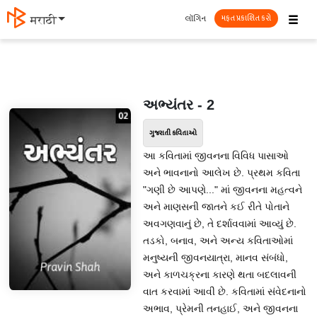
☰
લૉગિન
मराठी
મફત પ્રકાશિત કરો
અભ્યંતર - 2
ગુજરાતી કવિતાઓ
આ કવિતામાં જીવનના વિવિધ પાસાઓ
અને ભાવનાનો આલેખ છે. પ્રથમ કવિતા
"ગણી છે આપણે..." માં જીવનના મહત્વને
અને માણસની જાતને કઈ રીતે પોતાને
અવગણવાનું છે, તે દર્શાવવામાં આવ્યું છે.
તડકો, બનાવ, અને અન્ય કવિતાઓમાં
મનુષ્યની જીવનયાત્રા, માનવ સંબંધો,
અને કાળચક્રના કારણે થતા બદલાવની
વાત કરવામાં આવી છે. કવિતામાં સંવેદનાનો
અભાવ, પ્રેમની તનહાઈ, અને જીવનના