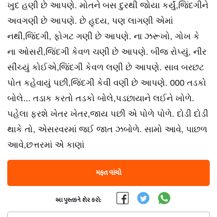
ખુદ હણી છે આપણે. મોતને બસ દુરથી જોયા કર્યું,જિંદગીને
અવગણી છે આપણે. છે હૃદય, પણ લાગણી એમાં
નથી,જિંદગી, ફોગટ ગણી છે આપણે. ના ઝરૂખો, ગોખ કે
ના ઓસરી,જિંદગી કેવળ ચણી છે આપણે. બીજ રોપ્યું, નીર
સીંચ્યું કોઈએ,જિંદગી કેવળ લણી છે આપણે. સાવ બરછટ
પોત કહેવાયું પછી,જિંદગી કેવી વણી છે આપણે. 000 તડકો
બોલે... તડાક કરતો તડકો બોલે,પડછાયાને લઈને ખોળે.
પહેલા ફરશે ખેતર ખેતર,જાય પછી એ પોળે પોળે. દોડી દોડી
થાકે તો, એસરવરમાં જઈ જાત ઝબોળે. સામો આવે, પાછળ
આવે,છત્તરમાં એ કાણાં
મફત વાંચો
આ પુસ્તકને શેર કરો: