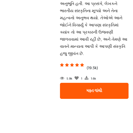
અનુભૂતિ હતી. આ પ્રસંગે, લેખકને
ભારતીય સંસ્કૃતિના મૂળ્યો અને તેના
મહત્વનો અનુભવ થયો. તેઓએ આને
જોઈને વિચાર્યું કે આપણા સંસ્કૃતિમાં
ક્યાંક તો આ પ્રકારની ઉજવણી
જાળવવામાં આવી રહી છે, અને તેમણે આ
વાતને માન્યતા આપી કે આપણી સંસ્કૃતિ
હજુ જીવંત છે.
(19.5k)
5.9k
1
1.6k
મફત વાંચો