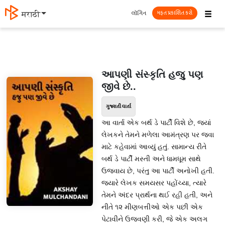
☰
લૉગિન
मराठी
મફત પ્રકાશિત કરો
આપણી સંસ્કૃતિ હજુ પણ
જીવે છે..
ગુજરાતી વાર્તા
આ વાર્તા એક બર્થ ડે પાર્ટી વિશે છે, જ્યાં
લેખકને તેમને મળેલા આમંત્રણ પર જવા
માટે કહેવામાં આવ્યું હતું. સામાન્ય રીતે
બર્થ ડે પાર્ટી મસ્તી અને ધામધૂમ સાથે
ઉજવાય છે, પરંતુ આ પાર્ટી અનોખી હતી.
જ્યારે લેખક સમયસર પહોંચ્યા, ત્યારે
તેમને અંદર પ્રાર્થના થઈ રહી હતી, અને
નીતે ૧૨ મીણબત્તીઓ એક પછી એક
પેટાવીને ઉજવણી કરી, જે એક અલગ