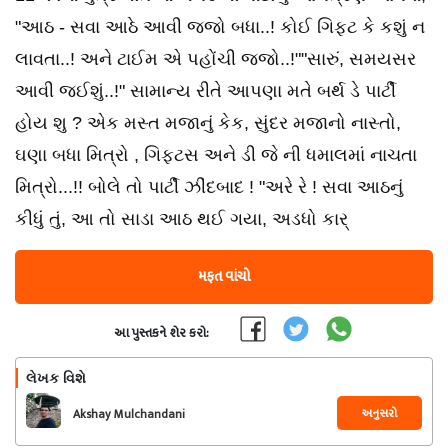
"આઠ - સવા આઠે આવી જજો બધા..! કોઈ ગિફ્ટ કે કશું ન
લાવતા..! અને ટાઈમ એ પહોંચી જજો..!""સારું, સમયસર
આવી જઈશું..!" સામાન્ય રીતે આપણા મતે બર્થ ડે પાર્ટી
હોય શુ ? એક મસ્ત મજાનું કેક, સુંદર મજાનો નાસ્તો,
ઘણા બધા મિત્રો , ગિફ્ટસ અને ડી જે ની ધમાલમાં નાચતા
મિત્રો...!! બોલે તો પાર્ટી ઝીંદબાદ ! "અરે રે ! સવા આઠનું
કીધું તું, આ તો સાડા આઠ થઈ ગયા, અડધો કાર્
મફત વાંચો
આ પુસ્તકને શેર કરો:
લેખક વિશે
અનુસરો
Akshay Mulchandani