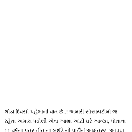
થોડા દિવસો પહેલાની વાત છે..! અમારી સોસાયટીમાં જ
રહેતા અમારા પડોશી એવા આશા આંટી ઘરે આવ્યા, પોતાના
11 વર્ષના પુત્ર નીત ના બર્થડે ની પાર્ટીનું આમંત્રણ આપવા,