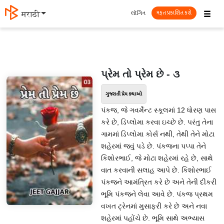
☰
લૉગિન
मराठी
મફત પ્રકાશિત કરો
પ્રેમ તો પ્રેમ છે - ૩
ગુજરાતી પ્રેમ કથાઓ
પંકજ, જે ગવર્મેન્ટ સ્કૂલમાં 12 ધોરણ પાસ
કરે છે, ડિપ્લોમા કરવા ઇચ્છે છે. પરંતુ તેના
ગામમાં ડિપ્લોમા કોર્સ નથી, તેથી તેને મોટા
શહેરમાં જવું પડે છે. પંકજના પપ્પા તેને
કિશોરભાઈ, જે મોટા શહેરમાં રહે છે, સાથે
વાત કરવાની સલાહ આપે છે. કિશોરભાઈ
પંકજને આમંત્રિત કરે છે અને તેની દીકરી
ભૂમિ પંકજને લેવા આવે છે. પંકજ પ્રથમ
વખત ટ્રેનમાં મુસાફરી કરે છે અને નવા
શહેરમાં પહોંચે છે. ભૂમિ સાથે અભ્યાસ