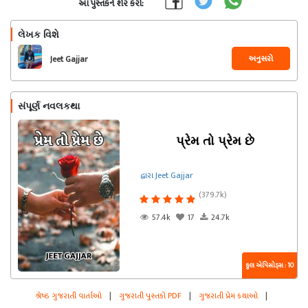
આ પુસ્તકને શેર કરો:
લેખક વિશે
અનુસરો
Jeet Gajjar
સંપૂર્ણ નવલકથા
પ્રેમ તો પ્રેમ છે
દ્વારા Jeet Gajjar
(379.7k)
57.4k
17
24.7k
કુલ એપિસોડ્સ : 10
શ્રેષ્ઠ ગુજરાતી વાર્તાઓ
|
ગુજરાતી પુસ્તકો PDF
|
ગુજરાતી પ્રેમ કથાઓ
|