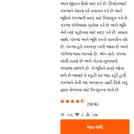
અને જીવન વિશે વાત કરે છે. કિશોરભાઈ
પંકજને તેમના ઘરે સ્વાગત કરે છે અને
ભૂમિને પંકજની મદદ માટે નિમણૂક કરે છે.
પંકજ કૉલેજમાં પ્રવેશ કરે છે અને ભૂમિ
તેને ત્યાં પહોંચવા માટે મદદ કરે છે. સમય
સાથે, પંકજ અને ભૂમિ વચ્ચે વાતચીત વધે
છે. પંકજ હવે સ્વતંત્ર બની જાય છે અને
કૉલેજ જવા લાગ્યો છે. એક રાતે, પંકજ
વાંચી રહ્યો છે અને ગેટના ખુલવાનો
અવાજ સાંભળે છે. તે ભૂમિને રાત્રે જોવા
મળે છે જ્યારે તે સ્કુટી પર જઇ રહી હતી.
પંકજને તેની આ અચાનક યાદી વિશે નવું
જ્ઞાન મેળવવા માટે ઉત્સુકતા લાગે છે.
(58.1k)
5.5k
2
2.6k
મફત વાંચો