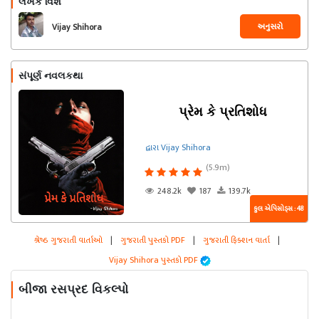
લેખક વિશે
અનુસરો
Vijay Shihora
સંપૂર્ણ નવલકથા
પ્રેમ કે પ્રતિશોધ
દ્વારા Vijay Shihora
(5.9m)
248.2k
187
139.7k
કુલ એપિસોડ્સ : 48
શ્રેષ્ઠ ગુજરાતી વાર્તાઓ
|
ગુજરાતી પુસ્તકો PDF
|
ગુજરાતી ફિક્શન વાર્તા
|
Vijay Shihora પુસ્તકો PDF
બીજા રસપ્રદ વિકલ્પો