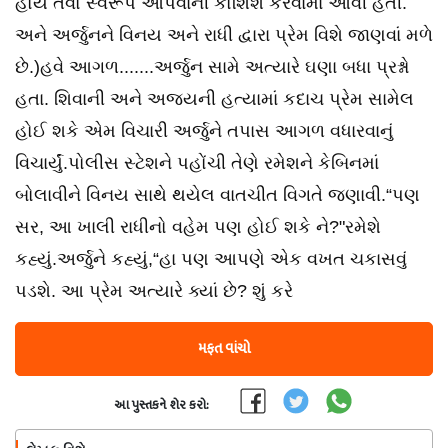
હોય તેવો સ્વરૂપ આપવાની કોશિશ કરવામાં આવી હતી.
અને અર્જુનને વિનય અને રાધી દ્વારા પ્રેમ વિશે જાણવાં મળે
છે.)હવે આગળ.......અર્જુન સામે અત્યારે ઘણા બધા પ્રશ્નો
હતા. શિવાની અને અજયની હત્યામાં કદાચ પ્રેમ સામેલ
હોઈ શકે એમ વિચારી અર્જુને તપાસ આગળ વધારવાનું
વિચાર્યું.પોલીસ સ્ટેશને પહોંચી તેણે રમેશને કેબિનમાં
બોલાવીને વિનય સાથે થયેલ વાતચીત વિગતે જણાવી.“પણ
સર, આ ખાલી રાધીનો વહેમ પણ હોઈ શકે ને?"રમેશે
કહ્યું.અર્જુને કહ્યું,“હા પણ આપણે એક વખત ચકાસવું
પડશે. આ પ્રેમ અત્યારે ક્યાં છે? શું કરે
મફત વાંચો
આ પુસ્તકને શેર કરો: