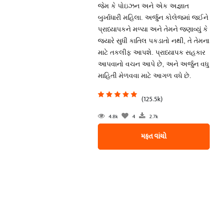
જેમ કે પોઇઝન અને એક અજ્ઞાત
બુર્ખાધારી મહિલા. અર્જુન કોલેજમાં જઈને
પ્રાધ્યાપકને મળ્યા અને તેમને જણાવ્યું કે
જ્યારે સુધી કાતિલ પકડાતો નથી, તે તેમના
માટે તકલીફ આપશે. પ્રાધ્યાપક સહકાર
આપવાનો વચન આપે છે, અને અર્જુન વધુ
માહિતી મેળવવા માટે આગળ વધે છે.
(125.5k)
4.8k
4
2.7k
મફત વાંચો