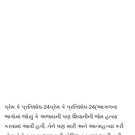
પ્રેમ કે પ્રતિશોધ-24પ્રેમ કે પ્રતિશોધ-24(આગળના
ભાગોમાં જોયું કે અજયની પણ શિવાનીની જેમ હત્યા
કરવામાં આવી હતી. તેને પણ મારી અને આત્મહત્યા કરી