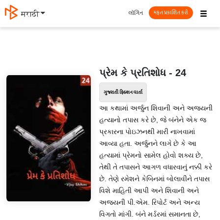
☰
લૉગિન
मराठी
મફત પ્રકાશિત કરો
પ્રેમ કે પ્રતિશોધ - 24
ગુજરાતી ફિક્શન વાર્તા
આ કથામાં અર્જુન શિવાની અને અજયની
હત્યાનો તપાસ કરે છે, જે બંનેને એક જ
પ્રકારના પોઇઝનથી મારી નાખવામાં
આવ્યા હતા. અર્જુનને લાગે છે કે આ
હત્યામાં પ્રેમનો સામેલ હોવો શક્ય છે,
તેથી તે તપાસને આગળ વધારવાનું નક્કી કરે
છે. તેણે રમેશને કેબિનમાં બોલાવીને તપાસ
વિશે માહિતી આપી અને શિવાની અને
અજયની પી.એમ. રિપોર્ટ અને અન્ય
વિગતો માંગી. બંને મર્ડરમાં સમાનતા છે,