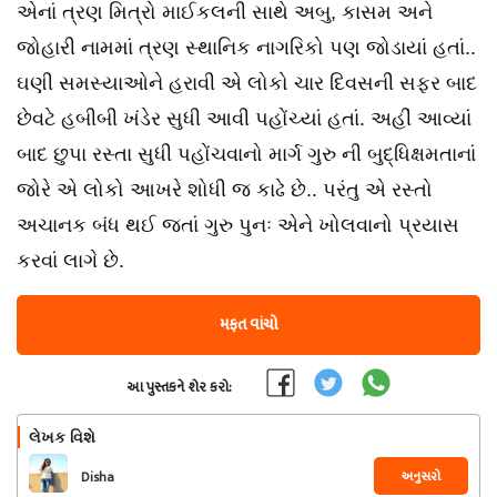
એનાં ત્રણ મિત્રો માઈકલની સાથે અબુ, કાસમ અને
જોહારી નામમાં ત્રણ સ્થાનિક નાગરિકો પણ જોડાયાં હતાં..
ઘણી સમસ્યાઓને હરાવી એ લોકો ચાર દિવસની સફર બાદ
છેવટે હબીબી ખંડેર સુધી આવી પહોંચ્યાં હતાં. અહીં આવ્યાં
બાદ છુપા રસ્તા સુધી પહોંચવાનો માર્ગ ગુરુ ની બુદ્ધિક્ષમતાનાં
જોરે એ લોકો આખરે શોધી જ કાઢે છે.. પરંતુ એ રસ્તો
અચાનક બંધ થઈ જતાં ગુરુ પુનઃ એને ખોલવાનો પ્રયાસ
કરવાં લાગે છે.
મફત વાંચો
આ પુસ્તકને શેર કરો:
લેખક વિશે
અનુસરો
Disha