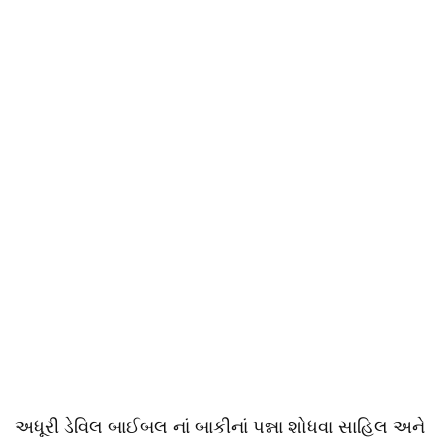
અધૂરી ડેવિલ બાઈબલ નાં બાકીનાં પન્ના શોધવા સાહિલ અને