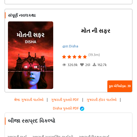
સંપૂર્ણ નવલકથા
મોત ની સફર
દ્વારા Disha
(19.3m)
326.9k
261
162.7k
કુલ એપિસોડ્સ : 39
શ્રેષ્ઠ ગુજરાતી વાર્તાઓ
|
ગુજરાતી પુસ્તકો PDF
|
ગુજરાતી હૉરર વાર્તાઓ
|
Disha પુસ્તકો PDF
બીજા રસપ્રદ વિકલ્પો