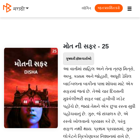
☰
લૉગિન
मराठी
મફત પ્રકાશિત કરો
મોત ની સફર - 25
ગુજરાતી હૉરર વાર્તાઓ
આ વાર્તામાં સાહિલ અને તેના ત્રણ મિત્રો,
અબુ, કાસમ અને જોહારી, અધૂરી ડેવિલ
બાઈબલના બાકીના પન્ના શોધવા માટે એક
સફરમાં જતાં છે. તેઓ ચાર દિવસની
મુશ્કેલીભરી સફર બાદ હબીબી ખંડેર
પહોંચે છે, જ્યાં તેમને એક છુપા રસ્તા સુધી
પહોંચવાનું છે. ગુરુ, જે સંચાલક છે, એ
રસ્તો ખોલવાનો પ્રયાસ કરે છે, પરંતુ
સફળ નથી થાય. પ્રથમ પ્રયાસમાં, ગુરુ
લોકેટને ત્રિકોણાકાર નિશાનમાં રાખે છે,