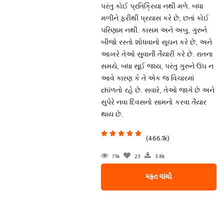
પરંતુ કોઈ પ્રતિક્રિયા નથી મળે. બધા
મળીને ફરીથી પ્રયાસ કરે છે, છતાં કોઈ
પરિણામ નથી. કાસમ અને અબુ, ગુરુને
બીજો રસ્તો શોધવાનો સૂચન કરે છે, અને
આખરે તેઓ સુવાની તૈયારી કરે છે. રાતના
સમયે, બધા સૂઈ જાય, પરંતુ ગુરુને ઉંઘ ન
આવે કારણ કે તે એક જ વિચારમાં
chìળતો રહે છે. સવારે, તેઓ જાગે છે અને
સુપેરે નવા દિવસનો સામનો કરવા તૈયાર
થાય છે.
(466.1k)
7.1k
23
3.8k
મફત વાંચો