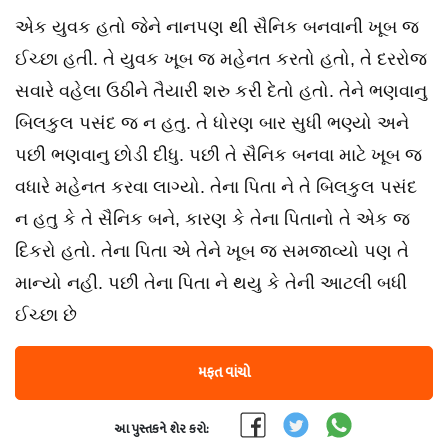
એક યુવક હતો જેને નાનપણ થી સૈનિક બનવાની ખૂબ જ
ઈચ્છા હતી. તે યુવક ખૂબ જ મહેનત કરતો હતો, તે દરરોજ
સવારે વહેલા ઉઠીને તૈયારી શરુ કરી દેતો હતો. તેને ભણવાનુ
બિલકુલ પસંદ જ ન હતુ. તે ધોરણ બાર સુધી ભણ્યો અને
પછી ભણવાનુ છોડી દીધુ. પછી તે સૈનિક બનવા માટે ખૂબ જ
વધારે મહેનત કરવા લાગ્યો. તેના પિતા ને તે બિલકુલ પસંદ
ન હતુ કે તે સૈનિક બને, કારણ કે તેના પિતાનો તે એક જ
દિકરો હતો. તેના પિતા એ તેને ખૂબ જ સમજાવ્યો પણ તે
માન્યો નહી. પછી તેના પિતા ને થયુ કે તેની આટલી બધી
ઈચ્છા છે
મફત વાંચો
આ પુસ્તકને શેર કરો: