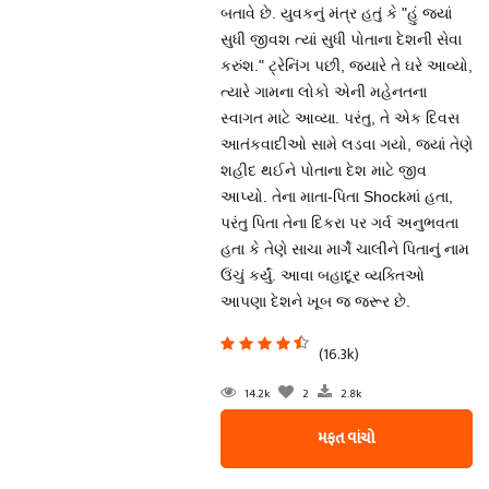
બતાવે છે. યુવકનું મંત્ર હતું કે "હું જ્યાં
સુધી જીવશ ત્યાં સુધી પોતાના દેશની સેવા
કરુંશ." ટ્રેનિંગ પછી, જ્યારે તે ઘરે આવ્યો,
ત્યારે ગામના લોકો એની મહેનતના
સ્વાગત માટે આવ્યા. પરંતુ, તે એક દિવસ
આતંકવાદીઓ સામે લડવા ગયો, જ્યાં તેણે
શહીદ થઈને પોતાના દેશ માટે જીવ
આપ્યો. તેના માતા-પિતા Shockમાં હતા,
પરંતુ પિતા તેના દિકરા પર ગર્વ અનુભવતા
હતા કે તેણે સાચા માર્ગે ચાલીને પિતાનું નામ
ઉંચું કર્યું. આવા બહાદૂર વ્યક્તિઓ
આપણા દેશને ખૂબ જ જરૂર છે.
(16.3k)
14.2k
2
2.8k
મફત વાંચો