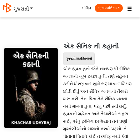
☰
લૉગિન
ગુજરાતી
મફત પ્રકાશિત કરો
એક સૈનિક ની કહાની
ગુજરાતી સાહસિક વાર્તા
એક યુવક હતો જેને નાનપણથી સૈનિક
બનવાની ખૂબ ઇચ્છા હતી. તેણે મહેનત
કરીને ધોરણ બાર સુધી ભણ્યા બાદ શિક્ષણ
છોડી દીધું અને સૈનિક બનવાની તૈયારી
શરૂ કરી. તેના પિતા તેને સૈનિક બનતા
નથી માનતા હતા, પરંતુ પછી સ્વીકાર્યું.
યુવકની મહેનત અને તૈયારીઓ સફળ
થઈ, પરંતુ ટ્રેનિંગ દરમિયાન તેને ઘણી
મુશ્કેલીઓનો સામનો કરવો પડ્યો. તે
પોતાના પિતાને કોઈ તકલીફ નથી કેવો