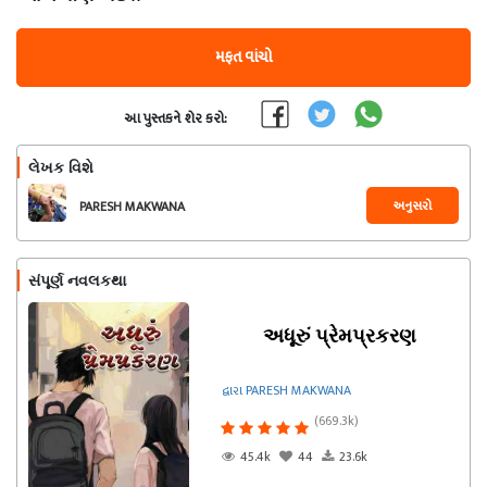
મફત વાંચો
આ પુસ્તકને શેર કરો:
લેખક વિશે
અનુસરો
PARESH MAKWANA
સંપૂર્ણ નવલકથા
અધૂરું પ્રેમપ્રકરણ
દ્વારા PARESH MAKWANA
(669.3k)
45.4k
44
23.6k