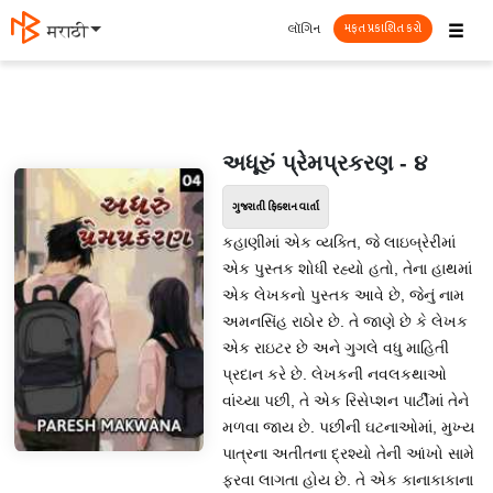
☰
લૉગિન
मराठी
મફત પ્રકાશિત કરો
અધૂરું પ્રેમપ્રકરણ - ૪
ગુજરાતી ફિક્શન વાર્તા
કહાણીમાં એક વ્યક્તિ, જે લાઇબ્રેરીમાં
એક પુસ્તક શોધી રહ્યો હતો, તેના હાથમાં
એક લેખકનો પુસ્તક આવે છે, જેનું નામ
અમનસિંહ રાઠોર છે. તે જાણે છે કે લેખક
એક રાઇટર છે અને ગુગલે વધુ માહિતી
પ્રદાન કરે છે. લેખકની નવલકથાઓ
વાંચ્યા પછી, તે એક રિસેપ્શન પાર્ટીમાં તેને
મળવા જાય છે. પછીની ઘટનાઓમાં, મુખ્ય
પાત્રના અતીતના દ્રશ્યો તેની આંખો સામે
ફરવા લાગતા હોય છે. તે એક કાનાકાકાના