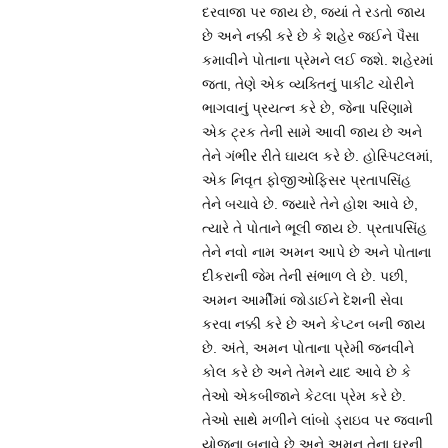
દરવાજા પર જાય છે, જ્યાં તે રડતો જાય
છે અને નક્કી કરે છે કે શહેર જઈને પૈસા
કમાવીને પોતાના પ્રેમને લઈ જશે. શહેરમાં
જતા, તેણે એક વ્યક્તિનું પાકીટ ચોરીને
ભાગવાનું પ્રયત્ન કરે છે, જેના પરિણામે
એક ટ્રક તેની સામે આવી જાય છે અને
તેને ગંભીર રીતે ઘાયલ કરે છે. હોસ્પિટલમાં,
એક નિવૃત ફોજીઓફિસર પ્રતાપસિંહ
તેને બચાવે છે. જ્યારે તેને હોશ આવે છે,
ત્યારે તે પોતાને ભૂલી જાય છે. પ્રતાપસિંહ
તેને નવો નામ અમન આપે છે અને પોતાના
દીકરાની જેમ તેની સંભાળ લે છે. પછી,
અમન આર્મીમાં જોડાઈને દેશની સેવા
કરવા નક્કી કરે છે અને કેપ્ટન બની જાય
છે. અંતે, અમન પોતાના પ્રેમી જનવીને
કોલ કરે છે અને તેમને યાદ આવે છે કે
તેઓ એકબીજાને કેટલા પ્રેમ કરે છે.
તેઓ સાથે મળીને લાંબો ડ્રાઇવ પર જવાની
યોજના બનાવે છે અને અમન તેના ઘરની