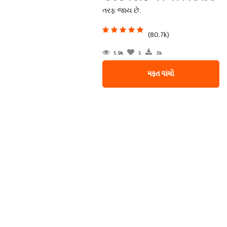
તરફ જાય છે.
(80.7k)
5.9k
5
3k
મફત વાંચો