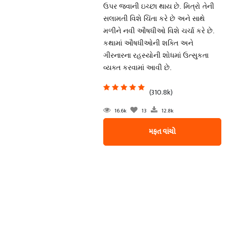
ઉપર જવાની ઇચ્છા થાય છે. મિત્રો તેની
સલામતી વિશે ચિંતા કરે છે અને સાથે
મળીને નવી ઔષધીઓ વિશે ચર્ચા કરે છે.
કથામાં ઔષધીઓની શક્તિ અને
ગીરનારના રહસ્યોની શોધમાં ઉત્સુકતા
વ્યક્ત કરવામાં આવી છે.
(310.8k)
16.6k
13
12.8k
મફત વાંચો