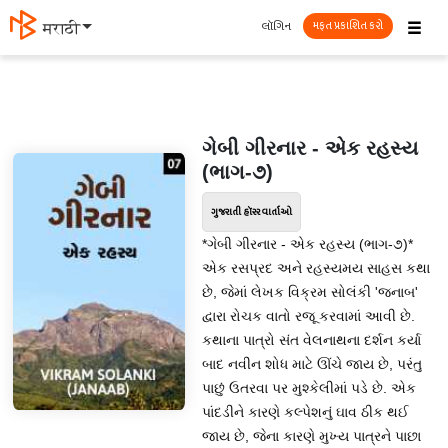
☰
લૉગિન
मराठी
મફત પ્રકાશિત કરો
ગેબી ગીરનાર - એક રહસ્ય
(ભાગ-૭)
ગુજરાતી હૉરર વાર્તાઓ
*ગેબી ગીરનાર - એક રહસ્ય (ભાગ-૭)*
એક રસપ્રદ અને રહસ્યમય સાહસ કથા
છે, જેમાં લેખક વિક્રમ સોલંકી 'જનાબ'
દ્વારા રોચક વાતો રજૂ કરવામાં આવી છે.
કથાના પાત્રો સંત વેલનાથના દર્શન કર્યા
બાદ નવીન શોધ માટે ઊંચે જાય છે, પરંતુ
પાછું ઉતરવા પર મુશ્કેલીમાં પડે છે. એક
પાંદડીને કારણે કલ્પેશનું ઘાવ ઠીક થઈ
જાય છે, જેના કારણે મુખ્ય પાત્રને પાછા