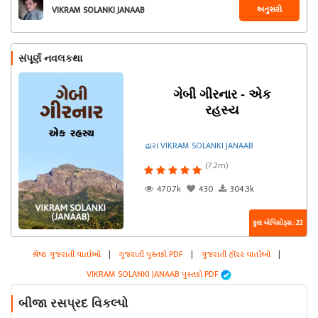
અનુસરો
VIKRAM SOLANKI JANAAB
સંપૂર્ણ નવલકથા
ગેબી ગીરનાર - એક
રહસ્ય
દ્વારા VIKRAM SOLANKI JANAAB
(7.2m)
470.7k
430
304.3k
કુલ એપિસોડ્સ : 22
શ્રેષ્ઠ ગુજરાતી વાર્તાઓ
|
ગુજરાતી પુસ્તકો PDF
|
ગુજરાતી હૉરર વાર્તાઓ
|
VIKRAM SOLANKI JANAAB પુસ્તકો PDF
બીજા રસપ્રદ વિકલ્પો