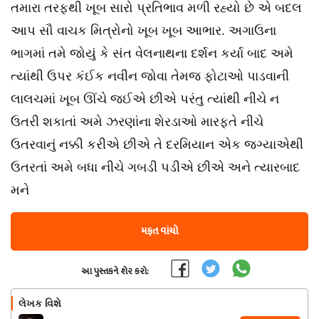
તમારા તરફથી ખૂબ સારો પ્રતિભાવ મળી રહ્યો છે એ બદલ
આપ સૌ વાચક મિત્રોનો ખૂબ ખૂબ આભાર. અગાઉના
ભાગમાં તમે જોયું કે સંત વેલનાથના દર્શન કર્યા બાદ અમે
ત્યાંથી ઉપર કંઈક નવીન જોવા તેમજ ફોટાઓ પાડવાની
લાલચમાં ખૂબ ઊંચે જઈએ છીએ પરંતુ ત્યાંથી નીચે ન
ઉતરી શકાતાં અમે ઝરણાંના શેરડાઓ મારફતે નીચે
ઉતરવાનું નક્કી કરીએ છીએ તે દરમિયાન એક જગ્યાએથી
ઉતરતાં અમે બધા નીચે ગબડી પડીએ છીએ અને ત્યારબાદ
મને
મફત વાંચો
આ પુસ્તકને શેર કરો:
લેખક વિશે