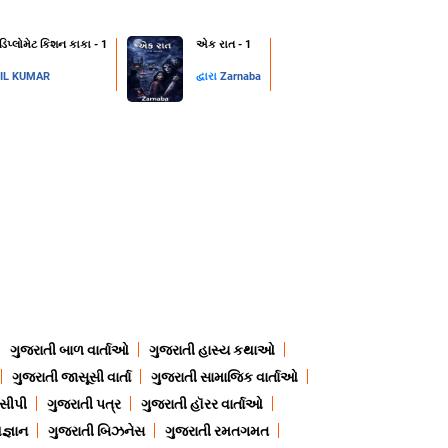
 ડિપ્લોમેટ કિશન કાકા - 1
એક રાત - 1
IL KUMAR
દ્વારા
Zarnaba
ગુજરાતી બાળ વાર્તાઓ
ગુજરાતી હાસ્ય કથાઓ
ગુજરાતી જાસૂસી વાર્તા
ગુજરાતી સામાજિક વાર્તાઓ
ેસીપી
ગુજરાતી પત્ર
ગુજરાતી હૉરર વાર્તાઓ
જ્ઞાન
ગુજરાતી બિઝનેસ
ગુજરાતી રમતગમત