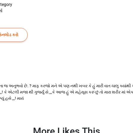
tegory
તા
ઉનલોડ કરો
ા જ અનુભવો છે. ? માફ કરજો મને એ પણ નથી ખબર કે હું મારી વાત ચાલુ ક્યાંથ
ું ,,! કે એટલી મજા થી ગુજર્યું સે ,,,કે આજ હું એ મહેસૂસ કરું છું તો મારા શરીર 
 હસે ,,,! મારાં
More Likes This