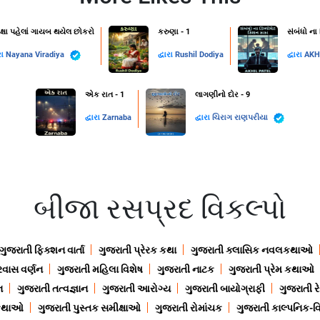
ક્ષા પહેલાં ગાયબ થયેલ છોકરો
કરુણા - 1
સંબંધો ના
રા
Nayana Viradiya
દ્વારા
Rushil Dodiya
દ્વારા
AKH
એક રાત - 1
લાગણીનો દોર - 9
દ્વારા
Zarnaba
દ્વારા
ચિરાગ રાણપરીયા
બીજા રસપ્રદ વિકલ્પો
ગુજરાતી ફિક્શન વાર્તા
ગુજરાતી પ્રેરક કથા
ગુજરાતી ક્લાસિક નવલકથાઓ
રવાસ વર્ણન
ગુજરાતી મહિલા વિશેષ
ગુજરાતી નાટક
ગુજરાતી પ્રેમ કથાઓ
ન
ગુજરાતી તત્વજ્ઞાન
ગુજરાતી આરોગ્ય
ગુજરાતી બાયોગ્રાફી
ગુજરાતી ર
 કથાઓ
ગુજરાતી પુસ્તક સમીક્ષાઓ
ગુજરાતી રોમાંચક
ગુજરાતી કાલ્પનિક-વિ