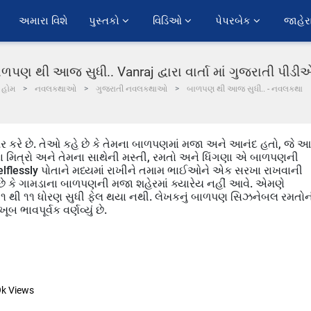
અમારા વિશે
પુસ્તકો 
વિડિઓ 
પેપરબેક 
જાહેર
ળપણ થી આજ સુધી.. Vanraj દ્વારા વાર્તા માં ગુજરાતી પીડ
હોમ
નવલકથાઓ
ગુજરાતી નવલકથાઓ
બાળપણ થી આજ સુધી.. - નવલકથા
કરે છે. તેઓ કહે છે કે તેમના બાળપણમાં મજા અને આનંદ હતો, જે આ
ોના મિત્રો અને તેમના સાથેની મસ્તી, રમતો અને ધિંગણા એ બાળપણની
elflessly પોતાને મધ્યમાં રાખીને તમામ ભાઈઓને એક સરખા રાખવાની
ે છે કે ગામડાના બાળપણની મજા શહેરમાં ક્યારેય નહીં આવે. એમણે
તાં ૧ થી ૧૧ ધોરણ સુધી ફેલ થયા નથી. લેખકનું બાળપણ સિઝનેબલ રમતો
ભાવપૂર્વક વર્ણવ્યું છે.
9k
Views