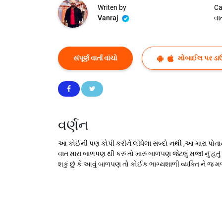
Writen by
Ca
Vanraj
વાર્
સંપૂર્ણ વાર્તા વાંચો
મોબાઈલ પર ડા
વર્ણન
આ કોઈની પણ કોપી કરીને લીધેલા સબ્દો નથી ,આ મારા પોતાન
વાત મારા બાળપણ થી કરું તો મારું બાળપણ જેટલું મજાં નું હત
શકું છું કે આવું બાળપણ તો કોઈક ભાગ્યશાળી વ્યક્તિ ને જ મળ્યું