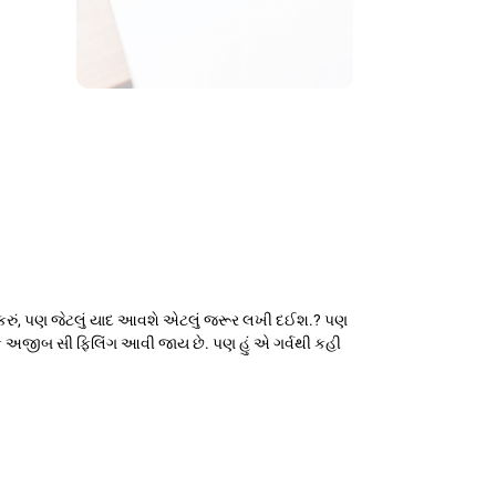
ી કરું, પણ જેટલું યાદ આવશે એટલું જરૂર લખી દઈશ.? પણ
માં એક અજીબ સી ફિલિંગ આવી જાય છે. પણ હું એ ગર્વથી કહી