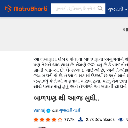
ગુજરાતી
બા
આ લખાણમાં લેખક પોતાના બાળપણના અનુભવોને શેર 
પણ તેમને યાદ થાય છે. તેમણે જણાવ્યું છે કે બાળક
સાચી વ્યાખ્યા છે. લેખકના ૮ ભાઈઓ છે, અને તેઓs
જવાબદારી લે છે. તેઓ ગામડામાં ઉછર્યા છે અને માન
જણાવ્યું કે તેઓ ભણવામાં ખરાબ હતા, પરંતુ તેમ છ
સાથે પસાર થયું હતું અને તેઓએ આ બધાની યાદોને ખૂબ 
બાળપણ થી આજ સુધી..
Vanraj
દ્વારા
ગુજરાતી વાર્તા
77.7k
2.7k
Downloads