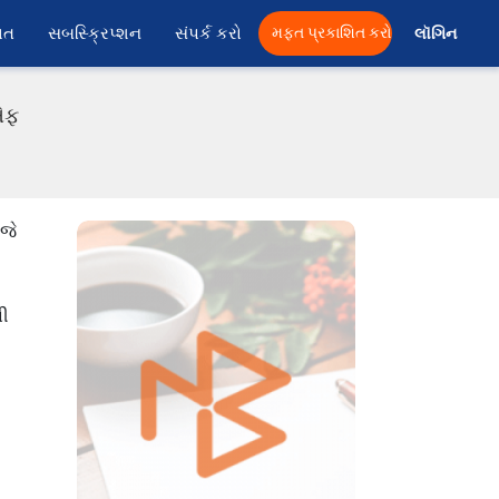
ાત
સબસ્ક્રિપ્શન
સંપર્ક કરો
મફત પ્રકાશિત કરો
લૉગિન 
ીએફ
જે
ની