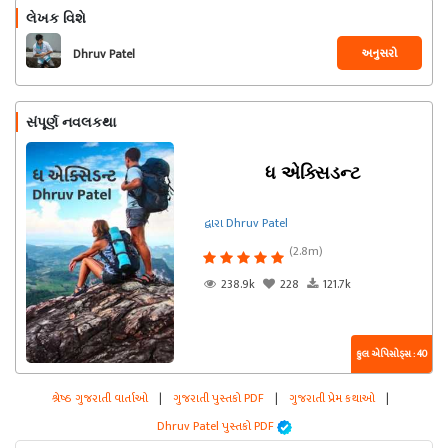
લેખક વિશે
અનુસરો
Dhruv Patel
સંપૂર્ણ નવલકથા
ધ એક્સિડન્ટ
દ્વારા Dhruv Patel
(2.8m)
238.9k
228
121.7k
કુલ એપિસોડ્સ : 40
શ્રેષ્ઠ ગુજરાતી વાર્તાઓ
|
ગુજરાતી પુસ્તકો PDF
|
ગુજરાતી પ્રેમ કથાઓ
|
Dhruv Patel પુસ્તકો PDF