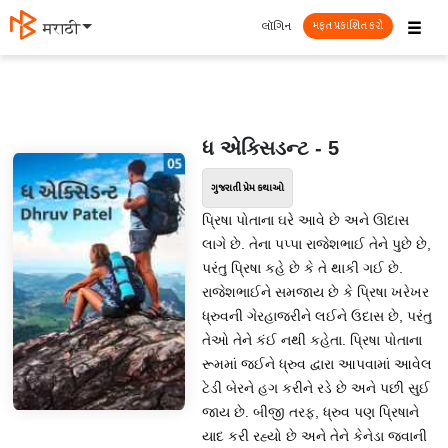
☰
લૉગિન
मराठी
મફત પ્રકાશિત કરો
ધ એક્સિડન્ટ - 5
ગુજરાતી પ્રેમ કથાઓ
પ્રિષા પોતાના ઘરે આવે છે અને ઊદાસ
લાગે છે. તેના પપ્પા રાજેશભાઈ તેને પુછે છે,
પરંતુ પ્રિષા કહે છે કે તે થાકી ગઈ છે.
રાજેશભાઈને સમજાય છે કે પ્રિષા ખરેખર
ધ્રુવની ગેરહાજરીને લઈને ઉદાસ છે, પરંતુ
તેઓ તેને કંઈ નથી કહેતા. પ્રિષા પોતાના
રૂમમાં જઈને ધ્રુવ દ્વારા આપવામાં આવેલ
ટેડી બેરને હગ કરીને રડે છે અને પછી સુઈ
જાય છે. બીજી તરફ, ધ્રુવ પણ પ્રિષાને
યાદ કરી રહ્યો છે અને તેને કેનેડા જવાની