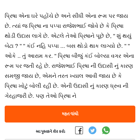
પ્રિષા એના ઘરે પહોંચે છે અને સીધી એના રૂમ પર જાય
છે. ત્યાં જ પ્રિષા ના પપ્પા રાજેશભાઈ જોવે છે કે પ્રિષા
થોડી ઉદાસ લાગે છે. એટલે તેઓ પ્રિષાને પૂછે છે, " શું થયું
બેટા ? " " કંઈ નહિ પપ્પા ... બસ થોડો થાક લાગ્યો છે. " "
ઓકે .. તું આરામ કર. " પ્રિષા બીજું કંઈ બોલ્યા વગર એના
રૂમ પર જતી રહે છે. રાજેશભાઈ પ્રિષા ની ઉદાસી નું કારણ
સમજી જાય છે, એમને તરત ખ્યાલ આવી જાય છે કે
પ્રિષા ખોટું બોલી રહી છે. એની ઉદાસી નું કારણ ધ્રુવ ની
ગેરહાજરી છે. પણ તેઓ પ્રિષા ને
મફત વાંચો
આ પુસ્તકને શેર કરો: