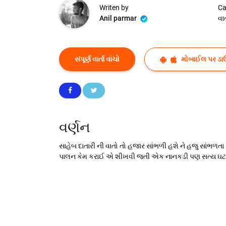
Writen by
Ca
Anil parmar
વાર્
સંપૂર્ણ વાર્તા વાંચો
મોબાઈલ પર ડા
વર્ણન
સાહેબ દાતારી ની વાતો તો હજાર સાંભળી હશે ને હજુ સાંભળત
પાલન કેમ કરાઈ એ શીખવી જતી એક નાનકડી પણ સત્ય ઘટના