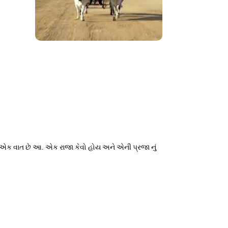
ની એક વાત છે આ. એક રાજા કેવો હોય અને એની પ્રજા નું