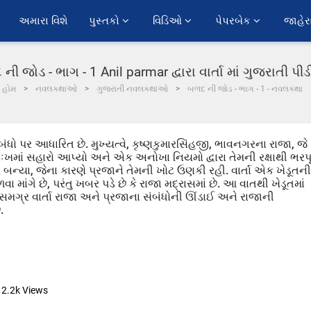
અમારા વિશે
પુસ્તકો 
વિડિઓ 
પેપરબેક 
જાહેર
ની જોડ - ભાગ - 1 Anil parmar દ્વારા વાર્તા માં ગુજરાતી પ
હોમ
નવલકથાઓ
ગુજરાતી નવલકથાઓ
બળદ ની જોડ - ભાગ - 1 - નવલકથા
ંધો પર આધારિત છે. મુખ્યત્વે, કૃષ્ણકુમારસિંહજી, ભાવનગરના રાજા, જે
ુઃખમાં સહારો આપ્યો અને એક અનોખા નિયમો દ્વારા તેમની રક્ષાથી ભરપ
 બન્યા, જેના કારણે પ્રજાને તેમની ખોટ ઉણકી રહી. વાર્તા એક ખેડૂતની
માંગે છે, પરંતુ ખબર પડે છે કે રાજા મદ્રાસમાં છે. આ વાતથી ખેડૂતમાં
 છે. સમગ્ર વાર્તા રાજા અને પ્રજાના સંબંધોની ઊંડાઈ અને રાજાની
.
12.2k
Views