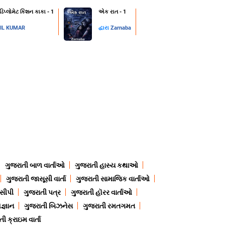
 ડિપ્લોમેટ કિશન કાકા - 1
એક રાત - 1
IL KUMAR
દ્વારા
Zarnaba
ગુજરાતી બાળ વાર્તાઓ
ગુજરાતી હાસ્ય કથાઓ
ગુજરાતી જાસૂસી વાર્તા
ગુજરાતી સામાજિક વાર્તાઓ
ેસીપી
ગુજરાતી પત્ર
ગુજરાતી હૉરર વાર્તાઓ
જ્ઞાન
ગુજરાતી બિઝનેસ
ગુજરાતી રમતગમત
ી ક્રાઇમ વાર્તા