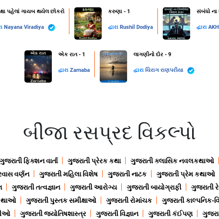
ક્ષા પહેલાં ગાયબ થયેલ છોકરો
કરુણા - 1
સંબંધો ના
રા
Nayana Viradiya
દ્વારા
Rushil Dodiya
દ્વારા
AKH
એક રાત - 1
લાગણીનો દોર - 9
દ્વારા
Zarnaba
દ્વારા
ચિરાગ રાણપરીયા
બીજા રસપ્રદ વિકલ્પો
ગુજરાતી ફિક્શન વાર્તા
ગુજરાતી પ્રેરક કથા
ગુજરાતી ક્લાસિક નવલકથાઓ
રવાસ વર્ણન
ગુજરાતી મહિલા વિશેષ
ગુજરાતી નાટક
ગુજરાતી પ્રેમ કથાઓ
ન
ગુજરાતી તત્વજ્ઞાન
ગુજરાતી આરોગ્ય
ગુજરાતી બાયોગ્રાફી
ગુજરાતી ર
 કથાઓ
ગુજરાતી પુસ્તક સમીક્ષાઓ
ગુજરાતી રોમાંચક
ગુજરાતી કાલ્પનિક-વિ
ાણીઓ
ગુજરાતી જ્યોતિષશાસ્ત્ર
ગુજરાતી વિજ્ઞાન
ગુજરાતી કંઈપણ
ગુજરાત