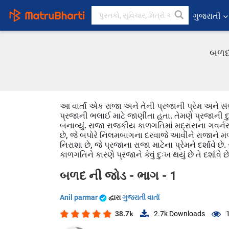
ગુજરાતી
બળદ 
આ વાર્તા એક રાજા અને તેની પ્રજાની પ્રેમ અને સંબ
પ્રજાની ભલાઈ માટે જાણીતા હતા. તેમણે પ્રજાની દ
બનાવ્યું. રાજા રાજકીય કાળગતિમાં મદ્રાસના ગવર્નર
છે, જે બપોરે નિલમબાગના દરવાજે આવીને રાજાને મળવા 
નિરાશા છે, જે પ્રજાના રાજા માટેના પ્રેમને દર્શાવે
કાળગતિને કારણે પ્રજાને કેવું દુઃખ થયું છે તે દર્શાવે છે
બળદ ની જોડ - ભાગ - 1
Anil parmar
દ્વારા
ગુજરાતી વાર્તા
38.7k
2.7k
Downloads