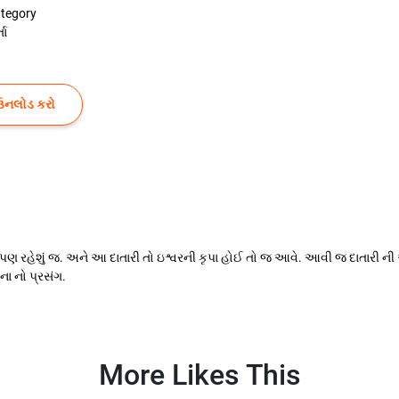
tegory
તા
ઉનલોડ કરો
ા પણ રહેશું જ. અને આ દાતારી તો ઇશ્વરની કૃપા હોઈ તો જ આવે. આવી જ દાતારી 
 નો પ્રસંગ.
More Likes This