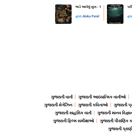
ભાડે આપેલું સુખ - 1
પરી
દ્વારા
Aloka Patel
દ્વા
ગુજરાતી વાર્તા
ગુજરાતી આધ્યાત્મિક વાર્તાઓ
ગુજરાતી મેગેઝિન
ગુજરાતી કવિતાઓ
ગુજરાતી પ્
ગુજરાતી સાહસિક વાર્તા
ગુજરાતી માનવ વિજ્ઞા
ગુજરાતી ફિલ્મ સમીક્ષાઓ
ગુજરાતી પૌરાણિક
ગુજરાતી પ્ર