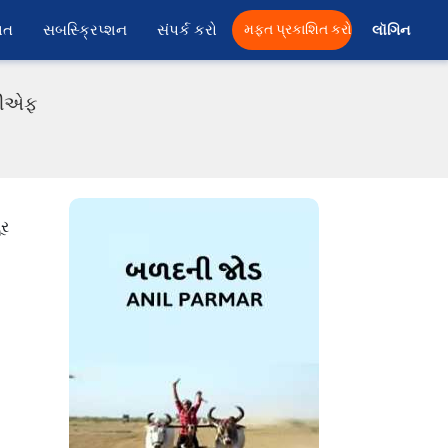
ાત
સબસ્ક્રિપ્શન
સંપર્ક કરો
મફત પ્રકાશિત કરો
લૉગિન 
ીડીએફ
ૂર