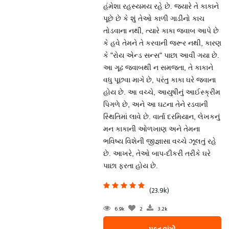
હંમેશા રહસ્યમય રહે છે. જ્યારે તે કાકાને
પૂછે છે કે શું તેઓ કાળી ગાડીનો કાચ
તોડવાના નથી, ત્યારે કાકા જવાબ આપે છે
કે હવે તેમને તે કરવાની જરૂર નથી, કારણ
કે "રોય એન્ડ સન્સ" પાછા આવી ગયા છે.
આ ગૂઢ જવાબથી ન સમજતા, તે કાકાને
વધુ પૂછવા માગે છે, પરંતુ કાકા ઘરે જવાના
હોય છે. આ વચ્ચે, આયુષીનું આઈસ્ક્રીમ
પિગળે છે, અને આ ઘટના તેને રડવાની
સ્થિતિમાં લાવે છે. વાર્તા દરમિયાન, લેખકનું
મન કાકાની ઓળખાણ અને તેમના
ભવિષ્ય વિશેની જીજ્ઞાસા વચ્ચે ઝૂલતું રહે
છે. આખરે, તેઓ બાપ-દીકરી તરીકે ઘરે
પાછા ફરતા હોય છે.
(23.9k)
6.9k
2
3.2k