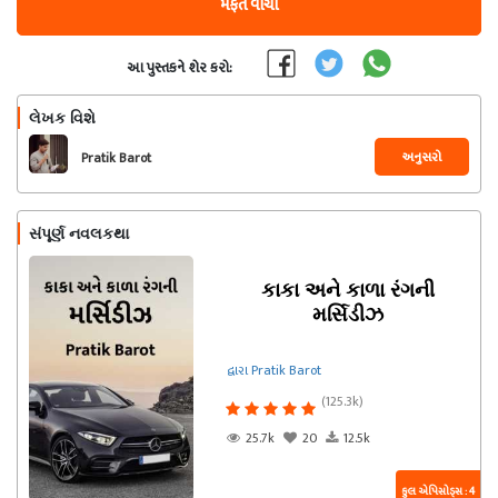
મફત વાંચો
આ પુસ્તકને શેર કરો:
લેખક વિશે
અનુસરો
Pratik Barot
સંપૂર્ણ નવલકથા
કાકા અને કાળા રંગની
મર્સિડીઝ
દ્વારા Pratik Barot
(125.3k)
25.7k
20
12.5k
કુલ એપિસોડ્સ : 4