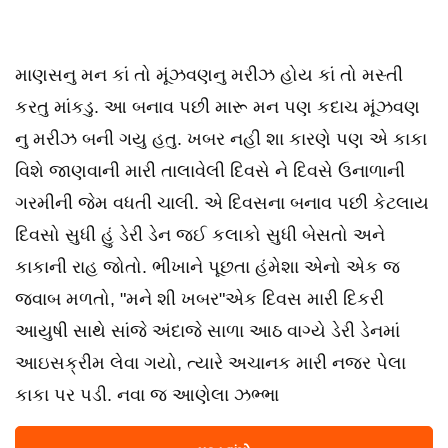
માણસનુ મન કાં તો મૂંઝવણનુ મરીઝ હોય કાં તો મસ્તી
કરતુ માંકડુ. આ બનાવ પછી મારૂ મન પણ કદાચ મૂંઝવણ
નુ મરીઝ બની ગયુ હતુ. ખબર નહી શા કારણે પણ એ કાકા
વિશે જાણવાની મારી તાલાવેલી દિવસે ને દિવસે ઉનાળાની
ગરમીની જેમ વધતી ચાલી. એ દિવસના બનાવ પછી કેટલાય
દિવસો સુધી હું ડેરી ડેન જઈ કલાકો સુધી બેસતો અને
કાકાની રાહ જોતો. ભીખાને પૂછતા હંમેશા એનો એક જ
જવાબ મળતો, "મને શી ખબર"એક દિવસ મારી દિકરી
આયુષી સાથે સાંજે અંદાજે સાળા આઠ વાગ્યે ડેરી ડેનમાં
આઇસક્રીમ લેવા ગયો, ત્યારે અચાનક મારી નજર પેલા
કાકા પર પડી. નવા જ આણેલા ઝભ્ભા