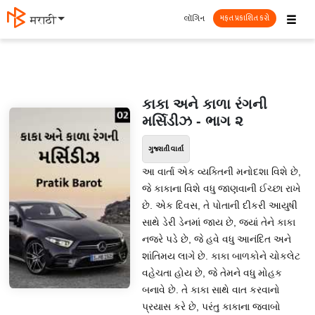
☰
લૉગિન
मराठी
મફત પ્રકાશિત કરો
કાકા અને કાળા રંગની
મર્સિડીઝ - ભાગ ૨
ગુજરાતી વાર્તા
આ વાર્તા એક વ્યક્તિની મનોદશા વિશે છે,
જે કાકાના વિશે વધુ જાણવાની ઈચ્છા રાખે
છે. એક દિવસ, તે પોતાની દીકરી આયુષી
સાથે ડેરી ડેનમાં જાય છે, જ્યાં તેને કાકા
નજરે પડે છે, જે હવે વધુ આનંદિત અને
શાંતિમય લાગે છે. કાકા બાળકોને ચોકલેટ
વહેચતા હોય છે, જે તેમને વધુ મોહક
બનાવે છે. તે કાકા સાથે વાત કરવાનો
પ્રયાસ કરે છે, પરંતુ કાકાના જવાબો