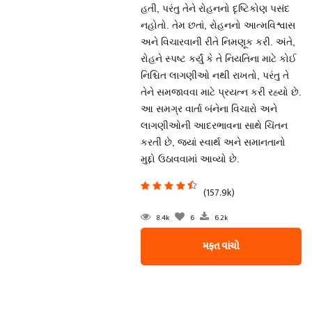
હતી, પરંતુ તેને રોહનનો દૃષ્ટિકોણ પસંદ
નહોતો. તેમ છતાં, રોહનનો આત્મવિશ્વાસ
અને વિચારવાની રીતે નિમણૂક કરી. અંતે,
રોહને સ્પષ્ટ કર્યું કે તે નિયતિના માટે કોઈ
નિશ્ચિત લાગણીઓ નથી રાખતો, પરંતુ તે
તેને સમજાવવા માટે પ્રયત્ન કરી રહ્યો છે.
આ સમગ્ર વાર્તા બંનેના વિચારો અને
લાગણીઓની આદરભાવના સાથે ચિંતન
કરતી છે, જ્યાં સ્વાર્થ અને સમાનતાનો
મુદ્દો ઉઠાવવામાં આવ્યો છે.
(157.9k)
8.4k
6
6.2k
મફત વાંચો