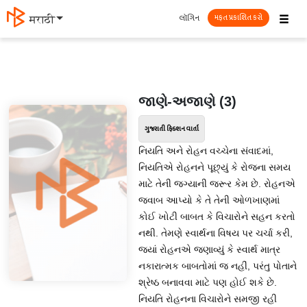
☰
લૉગિન
मराठी
મફત પ્રકાશિત કરો
જાણે-અજાણે (3)
ગુજરાતી ફિક્શન વાર્તા
નિયતિ અને રોહન વચ્ચેના સંવાદમાં,
નિયતિએ રોહનને પૂછ્યું કે રોજના સમય
માટે તેની જગ્યાની જરૂર કેમ છે. રોહનએ
જવાબ આપ્યો કે તે તેની ઓળખાણમાં
કોઈ ખોટી બાબત કે વિચારોને સહન કરતો
નથી. તેમણે સ્વાર્થના વિષય પર ચર્ચા કરી,
જ્યાં રોહનએ જણાવ્યું કે સ્વાર્થ માત્ર
નકારાત્મક બાબતોમાં જ નહીં, પરંતુ પોતાને
શ્રેષ્ઠ બનાવવા માટે પણ હોઈ શકે છે.
નિયતિ રોહનના વિચારોને સમજી રહી