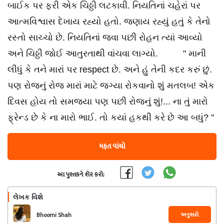
બાઈક પર ફરી એક ચિઠ્ઠી લટકાવી. નિયતિનાં ચહેરાં પર
આત્મવિશ્વાસ દેખાય રહ્યો હતો. જણાય રહ્યું હતું કે તેનો
રસ્તો સાચ્ચો છે. નિયતિનાં જવા પછી રોહન ત્યાં આવ્યો
અને ચિઠ્ઠી જોઈ આતુરતાથી વાંચવા લાગ્યો. " માની
લીધું કે તને મારાં પર respect છે. અને હું તેની કદર કરું છું.
પણ રોજનું રોજ મારાં માટે જગ્યા રોકવાનો શું મતલબ! એક
દિવસ હોય તો સમજ્યા પણ પછી રોજનું શું!... ના તું મારો
ફ્રેન્ડ છે કે ના મારો ભાઈ. તો કયાં હકથી કરે છે આ બધું? "
મફત વાંચો
આ પુસ્તકને શેર કરો:
લેખક વિશે
અનુસરો
Bhoomi Shah