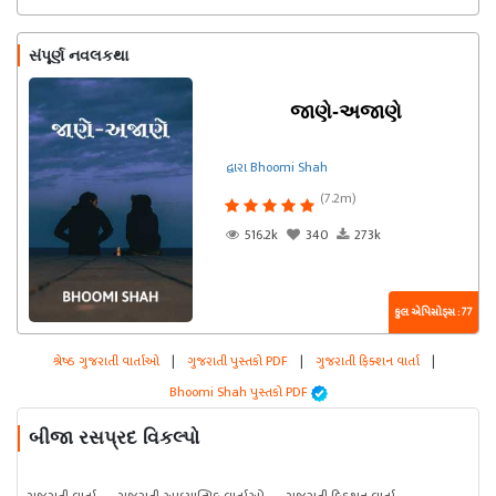
સંપૂર્ણ નવલકથા
જાણે-અજાણે
દ્વારા Bhoomi Shah
(7.2m)
516.2k
340
273k
કુલ એપિસોડ્સ : 77
શ્રેષ્ઠ ગુજરાતી વાર્તાઓ
|
ગુજરાતી પુસ્તકો PDF
|
ગુજરાતી ફિક્શન વાર્તા
|
Bhoomi Shah પુસ્તકો PDF
બીજા રસપ્રદ વિકલ્પો