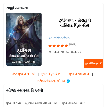
સંપૂર્ણ નવલકથા
ટ્વીન્કલ - સેરાહ ધ
વૉરિયર પ્રિન્સેસ
દ્વારા અવિચલ પંચાલ
(765k)
94.5k
84
47.7k
કુલ એપિસોડ્સ : 16
શ્રેષ્ઠ ગુજરાતી વાર્તાઓ
|
ગુજરાતી પુસ્તકો PDF
|
ગુજરાતી પ્રેમ કથાઓ
|
અવિચલ પંચાલ પુસ્તકો PDF
બીજા રસપ્રદ વિકલ્પો
ગુજરાતી વાર્તા
ગુજરાતી આધ્યાત્મિક વાર્તાઓ
ગુજરાતી ફિક્શન વાર્તા