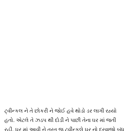
ટ્વીન્કલ ને તે છોકરી ને જોઈ હવે થોડો ડર લાગી રહ્યો
હતો. એટલે તે ઝડપ થી દોડી ને પાછી તેના ઘર માં જતી
રહી. ઘર માં આવી ને તરત જ ટ્વીન્કલે ઘર નો દરવાજો બંધ