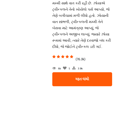
મમ્મી સાથે વાત કરી રહી છે. ઝોયાએ
ટ્વીન્કલને તેનો ખોયેલો પર્સ આપ્યો, જે
તેણે બગીચામાં મળી લીધો હતો. ઝોયાની
વાત સાંભળી, ટ્વીન્કલની મમ્મી તેને
બેસવા માટે આમંત્રણ આપ્યું, જે
ટ્વીન્કલને અજીબ લાગ્યું. જ્યારે ઝોયા
રૂમમાં આવી, ત્યારે તેણે દરવાજો બંધ કરી
દીધો, જે જોઈને ટ્વીન્કલ ડરી ગઈ.
(76.3k)
6k
5
3.9k
મફત વાંચો