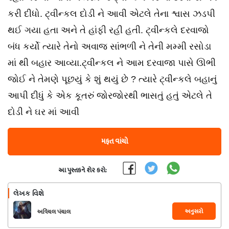
કરી દીધો. ટ્વીન્કલ દોડી ને આવી એટલે તેના શ્વાસ ઝડપી
થઈ ગયા હતા અને તે હાંફી રહી હતી. ટ્વીન્કલે દરવાજો
બંધ કર્યો ત્યારે તેનો અવાજ સાંભળી ને તેની મમ્મી રસોડા
માં થી બહાર આવ્યા.ટ્વીન્કલ ને આમ દરવાજા પાસે ઊભી
જોઈ ને તેમણે પૂછયું કે શું થયું છે ? ત્યારે ટ્વીન્કલે બહાનું
આપી દીધું કે એક કૂતરું જોરજોરથી ભાસતું હતું એટલે તે
દોડી ને ઘર માં આવી
મફત વાંચો
આ પુસ્તકને શેર કરો:
લેખક વિશે
અનુસરો
અવિચલ પંચાલ