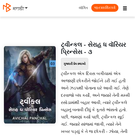
☰
લૉગિન
मराठी
મફત પ્રકાશિત કરો
ટ્વીન્કલ - સેરાહ ધ વૉરિયર
પ્રિન્સેસ - ૩
ગુજરાતી પ્રેમ કથાઓ
ટ્વીન્કલ એક દિવસ બગીચામાં એક
અજાણી છોકરીને જોઈને ડરી ગઈ હતી
અને ઝડપથી પોતાના ઘરે આવી ગઈ. તેણે
દરવાજો બંધ કર્યો, અને જ્યારે તેની મમ્મી
રસોડામાંથી બહાર આવી, ત્યારે ટ્વીન્કલે
બહાનું બનાવી દીધું કે કૂતરો ભાંસતો હતો.
પછી, જમણાં કર્યા પછી, ટ્વીન્કલ સૂઈ
ગઈ. જ્યારે સાંજમાં જાગી, ત્યારે તેને
ખબર પડ્યું કે તે જ છોકરી - ઝોયા, તેની