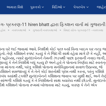
અમારા વિશે
પુસ્તકો 
વિડિઓ 
પેપરબેક 
જાહેર
ગ- પ્રકરણ-11 hiren bhatt દ્વારા ફિક્શન વાર્તા માં ગુજરા
હોમ
નવલકથાઓ
ગુજરાતી નવલકથાઓ
વિષાદ યોગ- પ્રકરણ-11 - નવલકથા
ના ઘરે લઈ જવામાં આવે. નિશીથે કોઈ પ્રશ્ન કર્યા વિના બાઇક ઘર તરફ જ
 તેણે કશિશને સ્પષ્ટ કહ્યું કે તે જિંદગી સાથે રહેવા માગે છે કે નહીં, અ
રે પહોંચ્યા, ત્યારે સુનંદાબેનને તેમની ઝડપથી પાછા ફરવાની નવાઇ લાગી,
વ્યું કે તેને નિશીથે બધું કહ્યુ છે અને હવે તે પોતાના નિર્ણય માટે સ્વતંત્
રવા માંગતા નથી, પરંતુ કશિશે પોતાના મનોવિજ્ઞાનમાં સવાલ ઉઠાવ્યા, જે
કશિશને સમજાવ્યું કે તે તેને કોઈ શરતોથી પ્રેમ નથી કરતા, પરંતુ કશિશે
ો સંબંધ ક્યાંથી ટકશે? સુનંદાબેનને કશિશના જવાબ પર ખુશી થઈ, અને તેણ
 સાંભળી કશિશે કહ્યું કે તે નિશીથનો સાથ ક્યારેય નથી છોડતી. સુનંદાબ
 કશિશને પોતાના રૂમમાં બોલાવવા માટે કહ્યું, કારણ કે તેને એક