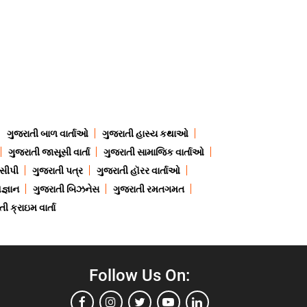
ગુજરાતી બાળ વાર્તાઓ
ગુજરાતી હાસ્ય કથાઓ
ગુજરાતી જાસૂસી વાર્તા
ગુજરાતી સામાજિક વાર્તાઓ
ેસીપી
ગુજરાતી પત્ર
ગુજરાતી હૉરર વાર્તાઓ
જ્ઞાન
ગુજરાતી બિઝનેસ
ગુજરાતી રમતગમત
ી ક્રાઇમ વાર્તા
Follow Us On: