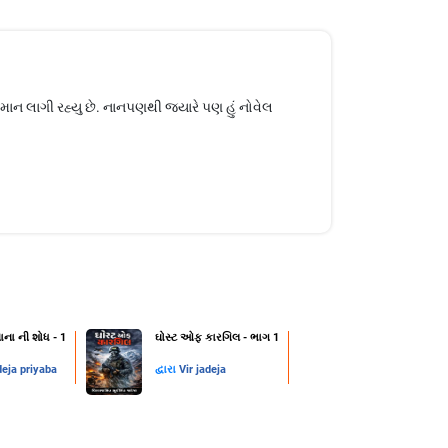
માન લાગી રહ્યુ છે. નાનપણથી જયારે પણ હું નોવેલ
ાના ની શોધ - 1
ઘોસ્ટ ઓફ કારગિલ - ભાગ 1
deja priyaba
દ્વારા
Vir jadeja
1