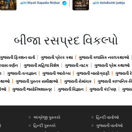
દ્વારા
Niyati Kapadia Nirjhar
દ્વારા
Ashoksinh jadeja
બીજા રસપ્રદ વિકલ્પો
ગુજરાતી ફિક્શન વાર્તા
ગુજરાતી પ્રેરક કથા
ગુજરાતી ક્લાસિક નવલકથાઓ
રવાસ વર્ણન
ગુજરાતી મહિલા વિશેષ
ગુજરાતી નાટક
ગુજરાતી પ્રેમ કથાઓ
ન
ગુજરાતી તત્વજ્ઞાન
ગુજરાતી આરોગ્ય
ગુજરાતી બાયોગ્રાફી
ગુજરાતી ર
 કથાઓ
ગુજરાતી પુસ્તક સમીક્ષાઓ
ગુજરાતી રોમાંચક
ગુજરાતી કાલ્પનિક-વિ
ાણીઓ
ગુજરાતી જ્યોતિષશાસ્ત્ર
ગુજરાતી વિજ્ઞાન
ગુજરાતી કંઈપણ
ગુજરાત
અંગ્રેજી પુસ્તકો
હિન્દી વાર્તાઓ
ઓ
હિન્દી પુસ્તકો
ગુજરાતી વાર્તાઓ