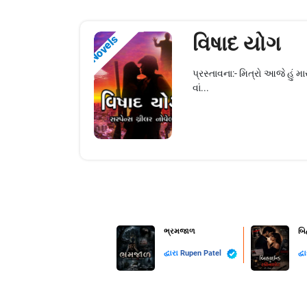
વિષાદ યોગ
Novels
પ્રસ્તાવના:- મિત્રો આજે હું
વાં...
ભ્રમજાળ
બિ
દ્વારા
Rupen Patel
દ્વ