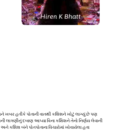
ને ખબર હતીકે પોતાની વાતથી કશિશને ખોટું લાગ્યું છે પણ
તની લાગણીનું દબાણ આપ્યા વિના કશિશને તેનો નિર્ણય લેવાની
િશીથ અને કશિશ બંને પોતપોતાના વિચારોમાં ખોવાયેલા હતા