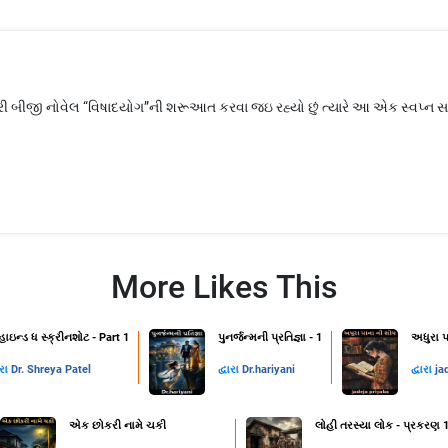
 મારી બીજી નોવેલ “વિષાદયોગ”ની શરૂઆત કરવા જઇ રહ્યો છું ત્યારે આ એક સ્વપ્ન સ
More Likes This
હાઇન્ડ ધ સ્ક્રીનશોટ - Part 1
પુનર્જન્મની પ્રતિજ્ઞા - 1
અધુરા પ
ારા
Dr. Shreya Patel
દ્વારા
Dr.hariyani
દ્વારા
ja
એક છોકરી નામે ચકી
લોહી તરસ્યા લોક - પ્રકરણ 