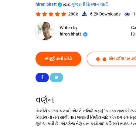
hiren bhatt
દ્વારા
ગુજરાતી ફિક્શન વાર્તા
296k
6.2k
Downloads
1
Writen by
Ca
hiren bhatt
ફિ
સંપૂર્ણ વાર્તા વાંચો
મોબાઈલ પર ડા
વર્ણન
નિશીથે બાઇક ચલાવી એટલે કશિશે કહ્યું “ બાઇક તારા ઘરેજ લ
નિશીથ તો તેને સાચી વાત જણાવી નિર્ણય માટે એકદમ સ્વતંત્
છૂટ આપવી છે. એટલેજ તેણે વાત કર્યાબાદ કશિશને સ્પષ્ટ કહ્યું 