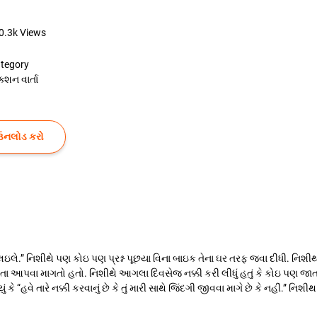
0.3k
Views
tegory
ક્શન વાર્તા
ઉનલોડ કરો
ઇલે.” નિશીથે પણ કોઇ પણ પ્રશ્ન પૂછયા વિના બાઇક તેના ઘર તરફ જવા દીધી. નિશીથ
રતા આપવા માગતો હતો. નિશીથે આગલા દિવસેજ નક્કી કરી લીધું હતું કે કોઇ પણ જા
કે “હવે તારે નક્કી કરવાનું છે કે તું મારી સાથે જિંદગી જીવવા માગે છે કે નહીં.” ન