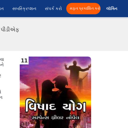
ાત
સબસ્ક્રિપ્શન
સંપર્ક કરો
મફત પ્રકાશિત કરો
લૉગિન 
તી પીડીએફ
વા
ને
ર
ે
ેન