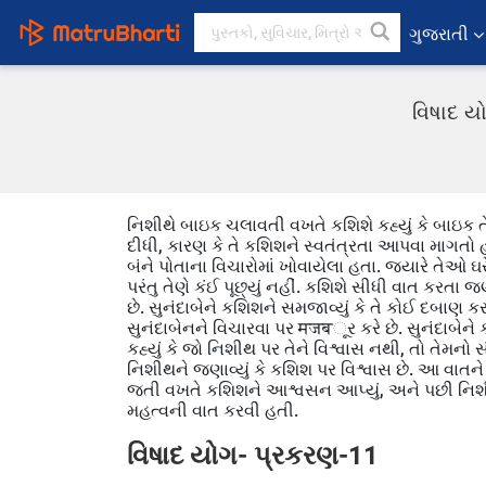
ગુજરાતી
વિષાદ યો
નિશીથે બાઇક ચલાવતી વખતે કશિશે કહ્યું કે બાઇક તે
દીધી, કારણ કે તે કશિશને સ્વતંત્રતા આપવા માગતો હતો.
બંને પોતાના વિચારોમાં ખોવાયેલા હતા. જ્યારે તેઓ ઘ
પરંતુ તેણે કંઈ પૂછ્યું નહીં. કશિશે સીધી વાત કરતા જણા
છે. સુનંદાબેને કશિશને સમજાવ્યું કે તે કોઈ દબાણ ક
સુનંદાબેનને વિચારવા પર मजबૂર કરે છે. સુનંદાબેને 
કહ્યું કે જો નિશીથ પર તેને વિશ્વાસ નથી, તો તેમન
નિશીથને જણાવ્યું કે કશિશ પર વિશ્વાસ છે. આ વાતને
જતી વખતે કશિશને આશ્વસન આપ્યું, અને પછી નિશીથે
મહત્વની વાત કરવી હતી.
વિષાદ યોગ- પ્રકરણ-11