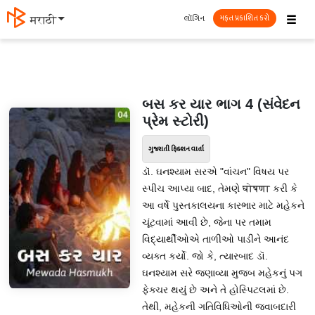
☰
લૉગિન
मराठी
મફત પ્રકાશિત કરો
બસ કર યાર ભાગ 4 (સંવેદન
પ્રેમ સ્ટોરી)
ગુજરાતી ફિક્શન વાર્તા
ડૉ. ઘનશ્યામ સરએ "વાંચન" વિષય પર
સ્પીચ આપ્યા બાદ, તેમણે घोषणा કરી કે
આ વર્ષે પુસ્તકાલયના કારભાર માટે મહેકને
ચૂંટવામાં આવી છે, જેના પર તમામ
વિદ્યાર્થીઓએ તાળીઓ પાડીને આનંદ
વ્યક્ત કર્યો. જો કે, ત્યારબાદ ડૉ.
ઘનશ્યામ સરે જણાવ્યા મુજબ મહેકનું પગ
ફેક્ચર થયું છે અને તે હોસ્પિટલમાં છે.
તેથી, મહેકની ગતિવિધિઓની જવાબદારી