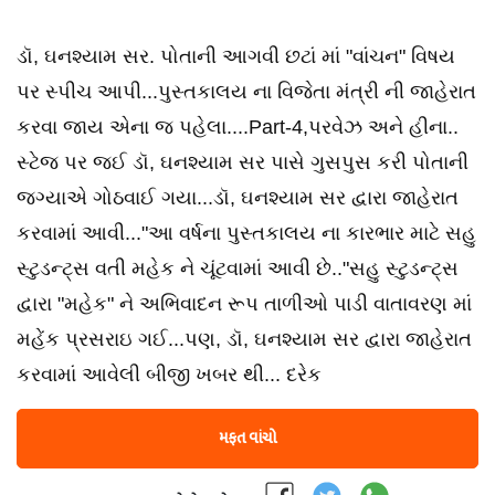
ડૉ, ઘનશ્યામ સર. પોતાની આગવી છટાં માં "વાંચન" વિષય
પર સ્પીચ આપી...પુસ્તકાલય ના વિજેતા મંત્રી ની જાહેરાત
કરવા જાય એના જ પહેલા....Part-4,પરવેઝ અને હીના..
સ્ટેજ પર જઈ ડૉ, ઘનશ્યામ સર પાસે ગુસપુસ કરી પોતાની
જગ્યાએ ગોઠવાઈ ગયા...ડૉ, ઘનશ્યામ સર દ્વારા જાહેરાત
કરવામાં આવી..."આ વર્ષના પુસ્તકાલય ના કારભાર માટે સહુ
સ્ટુડન્ટ્સ વતી મહેક ને ચૂંટવામાં આવી છે.."સહુ સ્ટુડન્ટ્સ
દ્વારા "મહેક" ને અભિવાદન રૂપ તાળીઓ પાડી વાતાવરણ માં
મહેંક પ્રસરાઇ ગઈ...પણ, ડૉ, ઘનશ્યામ સર દ્વારા જાહેરાત
કરવામાં આવેલી બીજી ખબર થી... દરેક
મફત વાંચો