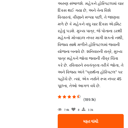
અરુણ સંભાળશે. મહેકને હોસ્પિટલમાં ચાર
દિવસ થઈ ગયા છે, અને તેના વિશે
વિચારતાં, વીણાને મળ્યા પછી, તે જાણવા
મળે છે કે મહેકને વધુ ચાર દિવસ એડમિટ
રહેવું પડશે. મુખ્ય પાત્ર, જે પોતાના ડરથી
મહેકનો મોબાઇલ નંબર માગી શકતો નથી,
વિજય સાથે મળીને હોસ્પિટલમાં જવાની
યોજના બનાવે છે. શનિવારની રાત્રે, મુખ્ય
પાત્ર મહેકને જોવા જવાની તીવ્ર ચિંતા
કરે છે. રવિવારને સ્વતંત્રતા તરીકે જોતા, તે
અને વિજય અંતે "પ્રાર્થના હોસ્પિટલ" પર
પહોંચે છે. ત્યાં, એક નર્સને રૂમ નંબર 45
પૂછતા, તેઓ આગળ વધે છે.
(189.1k)
7.4k
8
3.3k
મફત વાંચો