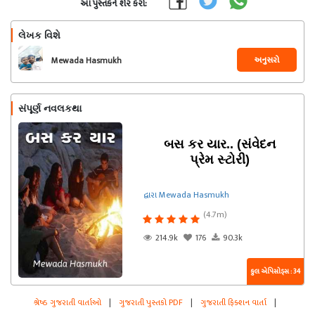
આ પુસ્તકને શેર કરો:
લેખક વિશે
અનુસરો
Mewada Hasmukh
સંપૂર્ણ નવલકથા
બસ કર યાર.. (સંવેદન
પ્રેમ સ્ટોરી)
દ્વારા Mewada Hasmukh
(4.7m)
214.9k
176
90.3k
કુલ એપિસોડ્સ : 34
શ્રેષ્ઠ ગુજરાતી વાર્તાઓ
|
ગુજરાતી પુસ્તકો PDF
|
ગુજરાતી ફિક્શન વાર્તા
|