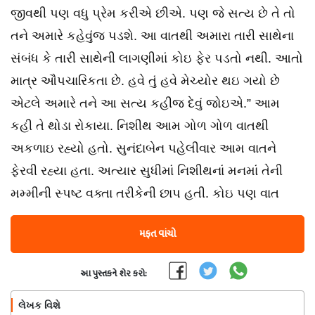
જીવથી પણ વધુ પ્રેમ કરીએ છીએ. પણ જે સત્ય છે તે તો
તને અમારે કહેવુંજ પડશે. આ વાતથી અમારા તારી સાથેના
સંબંધ કે તારી સાથેની લાગણીમાં કોઇ ફેર પડતો નથી. આતો
માત્ર ઔપચારિકતા છે. હવે તું હવે મેચ્યોર થઇ ગયો છે
એટલે અમારે તને આ સત્ય કહીજ દેવું જોઇએ.” આમ
કહી તે થોડા રોકાયા. નિશીથ આમ ગોળ ગોળ વાતથી
અકળાઇ રહ્યો હતો. સુનંદાબેન પહેલીવાર આમ વાતને
ફેરવી રહ્યા હતા. અત્યાર સુધીમાં નિશીથનાં મનમાં તેની
મમ્મીની સ્પષ્ટ વક્તા તરીકેની છાપ હતી. કોઇ પણ વાત
મફત વાંચો
આ પુસ્તકને શેર કરો:
લેખક વિશે