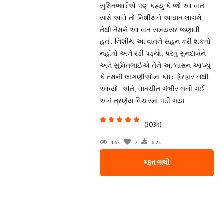
સુમિતભાઈએ પણ કહ્યું કે જો આ વાત
સામે આવે તો નિશીથને આઘાત લાગશે,
તેથી તેમને આ વાત સમયસર જણાવી
હતી. નિશીથ આ વાતને સહન કરી શકતો
નહોતો અને રડી પડ્યો, પરંતુ સુનંદાબેને
અને સુમિતભાઈએ તેને આશ્વાસન આપ્યું
કે તેમની લાગણીઓમાં કોઈ ફેરફાર નથી
આવ્યો. અંતે, વાતચીત ગંભીર બની ગઈ
અને ત્રણેય વિચારમાં પડી ગયા.
(303k)
9.6k
7
6.2k
મફત વાંચો