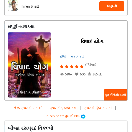
અનુસરો
hiren bhatt
સંપૂર્ણ નવલકથા
વિષાદ યોગ
દ્વારા hiren bhatt
(17.9m)
586k
606
365.6k
કુલ એપિસોડ્સ : 61
શ્રેષ્ઠ ગુજરાતી વાર્તાઓ
|
ગુજરાતી પુસ્તકો PDF
|
ગુજરાતી ફિક્શન વાર્તા
|
hiren bhatt પુસ્તકો PDF
બીજા રસપ્રદ વિકલ્પો