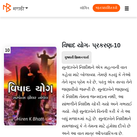
☰
લૉગિન
मराठी
મફત પ્રકાશિત કરો
વિષાદ યોગ- પ્રકરણ-10
ગુજરાતી ફિક્શન વાર્તા
સુનંદાબેને નિશીથને એક મહત્વની વાત
કહેવા માટે બોલાવ્યા. તેમણે કહ્યું કે તેઓ
તેને ખૂબ પ્રેમ કરે છે, પરંતુ એક સત્ય તેને
જણાવીવો જરૂરી છે. સુનંદાબેને જણાવ્યું
કે નિશીથ તેમના જન્મદાતા નથી, આ
સાંભળીને નિશીથ ચોંકી ગયો અને ગભરાઈ
ગયો. તેણે સુનંદાબેને વિનંતી કરી કે તે આ
બધું મજાકમાં કહે છે. સુનંદાબેને નિશીથને
સમજાવ્યું કે તે તેમના માટે હંમેશા દીકો છે
અને આ વાત માત્ર ઔપચારિકતા છે.