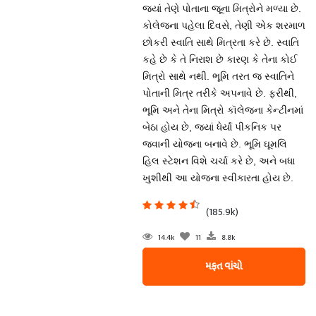
જ્યાં તેણે પોતાના જૂના મિત્રોને મળ્યા છે.
કોલેજના પહેલા દિવસે, તેણી એક શરમાળ
છોકરી સ્વાતિ સાથે મિત્રતા કરે છે. સ્વાતિ
કહે છે કે તે નિરાશ છે કારણ કે તેના કોઈ
મિત્રો સાથે નથી. ભૂમિ તરત જ સ્વાતિને
પોતાની મિત્ર તરીકે અપનાવે છે. ફરીથી,
ભૂમિ અને તેના મિત્રો કૉલેજના કેન્ટીનમાં
બેઠા હોય છે, જ્યાં ધેર્યાં પીકનિક પર
જવાની યોજના બનાવે છે. ભૂમિ ઘૂમલિ
હિલ સ્ટેશન વિશે ચર્ચા કરે છે, અને બધા
ખુશીથી આ યોજના સ્વીકારતા હોય છે.
(185.9k)
14.4k
11
8.8k
મફત વાંચો