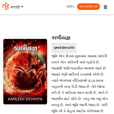
☰
લૉગિન
मराठी
મફત પ્રકાશિત કરો
કાલીયજ્ઞ
ગુજરાતી હૉરર વાર્તાઓ
ભૂમિ એક દિવસ સુમસામ ગામમાં ચાલતી
વખતે એક મંદીરની પાસે પહોંચે છે,
જ્યાંથી અવિશ્વસનીય અવાજ આવે છે.
જ્યારે તેણી મંદીરનો દરવાજો ખોલે છે,
ત્યારે જંગલમાં ચીડિયાઓ ફડફડાવતા
બહારની તરફ ઉડી જાય છે. તેને જોવા
મળે છે કે મંદીરમાં આગ લાગી છે, અને તે
ભયભીત થઈ ચીકે છે. પરંતુ આ બધું એક
સપનું છે, અને ભૂમિ જાગી જાય છે. પછી,
ભૂમિ બી કે મેહતા આર્ટસ કોલેજમાં છે,