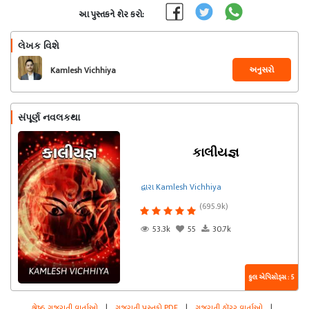
આ પુસ્તકને શેર કરો:
લેખક વિશે
અનુસરો
Kamlesh Vichhiya
સંપૂર્ણ નવલકથા
કાલીયજ્ઞ
દ્વારા Kamlesh Vichhiya
(695.9k)
53.3k
55
30.7k
કુલ એપિસોડ્સ : 5
શ્રેષ્ઠ ગુજરાતી વાર્તાઓ
|
ગુજરાતી પુસ્તકો PDF
|
ગુજરાતી હૉરર વાર્તાઓ
|