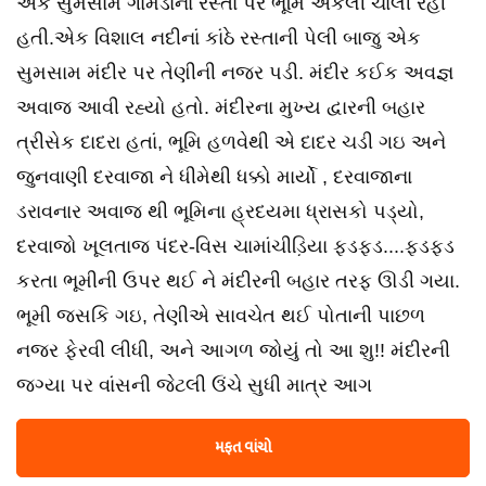
એક સુમસામ ગામડાના રસ્તા પર ભૂમિ એકલી ચાલી રહી
હતી.એક વિશાલ નદીનાં કાંઠે રસ્તાની પેલી બાજુ એક
સુમસામ મંદીર પર તેણીની નજર પડી. મંદીર કઈક અવજ્ઞ
અવાજ આવી રહ્યો હતો. મંદીરના મુખ્ય દ્વારની બહાર
ત્રીસેક દાદરા હતાં, ભૂમિ હળવેથી એ દાદર ચડી ગઇ અને
જુનવાણી દરવાજા ને ધીમેથી ધક્કો માર્યો , દરવાજાના
ડરાવનાર અવાજ થી ભૂમિના હ્રદયમા ધ્રાસકો પડ્યો,
દરવાજો ખૂલતાજ પંદર-વિસ ચામાંચીડ઼િયા ફડફડ....ફડફડ
કરતા ભૂમીની ઉપર થઈ ને મંદીરની બહાર તરફ ઊડી ગયા.
ભૂમી જસકિ ગઇ, તેણીએ સાવચેત થઈ પોતાની પાછળ
નજર ફેરવી લીધી, અને આગળ જોયું તો આ શુ!! મંદીરની
જગ્યા પર વાંસની જેટલી ઉંચે સુધી માત્ર આગ
મફત વાંચો