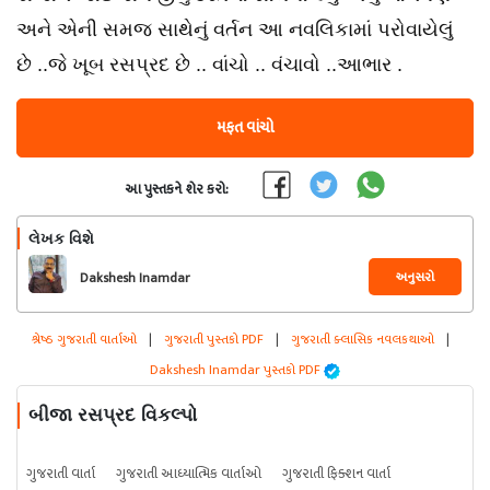
અને એની સમજ સાથેનું વર્તન આ નવલિકામાં પરોવાયેલું
છે ..જે ખૂબ રસપ્રદ છે .. વાંચો .. વંચાવો ..આભાર .
મફત વાંચો
આ પુસ્તકને શેર કરો:
લેખક વિશે
અનુસરો
Dakshesh Inamdar
શ્રેષ્ઠ ગુજરાતી વાર્તાઓ
|
ગુજરાતી પુસ્તકો PDF
|
ગુજરાતી ક્લાસિક નવલકથાઓ
|
Dakshesh Inamdar પુસ્તકો PDF
બીજા રસપ્રદ વિકલ્પો
ગુજરાતી વાર્તા
ગુજરાતી આધ્યાત્મિક વાર્તાઓ
ગુજરાતી ફિક્શન વાર્તા