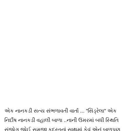
એક નાનકડી સત્ય સંભળાવતી વાર્તા ... "સિંડ્રેલા" એક
નિર્દોષ નાનકડી વહાલી બાળા ..નાની ઉંમરમાં બધી સ્થિતિ
સંજોગ જોઈ સમજી કુદરતનાં સાથમાં કેવું એનું બાળપણ