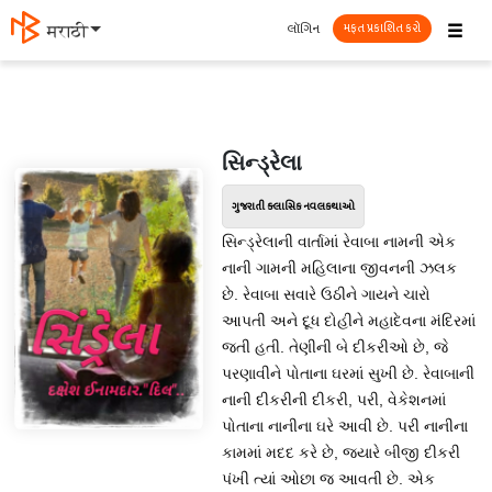
☰
લૉગિન
मराठी
મફત પ્રકાશિત કરો
સિન્ડ્રેલા
ગુજરાતી ક્લાસિક નવલકથાઓ
સિન્ડ્રેલાની વાર્તામાં રેવાબા નામની એક
નાની ગામની મહિલાના જીવનની ઝલક
છે. રેવાબા સવારે ઉઠીને ગાયને ચારો
આપતી અને દૂધ દોહીને મહાદેવના મંદિરમાં
જતી હતી. તેણીની બે દીકરીઓ છે, જે
પરણાવીને પોતાના ઘરમાં સુખી છે. રેવાબાની
નાની દીકરીની દીકરી, પરી, વેકેશનમાં
પોતાના નાનીના ઘરે આવી છે. પરી નાનીના
કામમાં મદદ કરે છે, જ્યારે બીજી દીકરી
પંખી ત્યાં ઓછા જ આવતી છે. એક