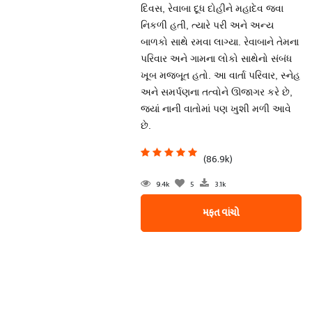
દિવસ, રેવાબા દૂધ દોહીને મહાદેવ જવા
નિકળી હતી, ત્યારે પરી અને અન્ય
બાળકો સાથે રમવા લાગ્યા. રેવાબાને તેમના
પરિવાર અને ગામના લોકો સાથેનો સંબંધ
ખૂબ મજબૂત હતો. આ વાર્તા પરિવાર, સ્નેહ
અને સમર્પણના તત્વોને ઊજાગર કરે છે,
જ્યાં નાની વાતોમાં પણ ખુશી મળી આવે
છે.
(86.9k)
9.4k
5
3.1k
મફત વાંચો