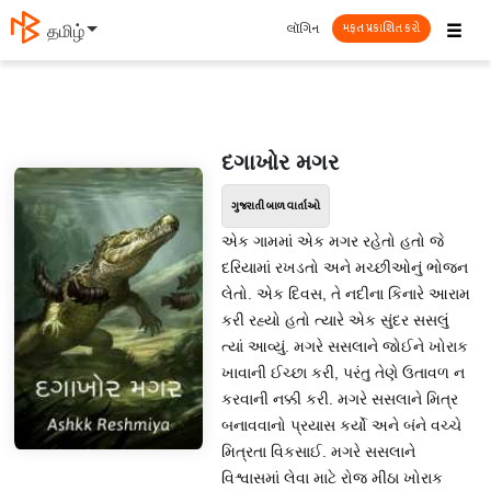
☰
લૉગિન
தமிழ்
મફત પ્રકાશિત કરો
દગાખોર મગર
ગુજરાતી બાળ વાર્તાઓ
એક ગામમાં એક મગર રહેતો હતો જે
દરિયામાં રખડતો અને મચ્છીઓનું ભોજન
લેતો. એક દિવસ, તે નદીના કિનારે આરામ
કરી રહ્યો હતો ત્યારે એક સુંદર સસલું
ત્યાં આવ્યું. મગરે સસલાને જોઈને ખોરાક
ખાવાની ઈચ્છા કરી, પરંતુ તેણે ઉતાવળ ન
કરવાની નક્કી કરી. મગરે સસલાને મિત્ર
બનાવવાનો પ્રયાસ કર્યો અને બંને વચ્ચે
મિત્રતા વિકસાઈ. મગરે સસલાને
વિશ્વાસમાં લેવા માટે રોજ મીઠા ખોરાક