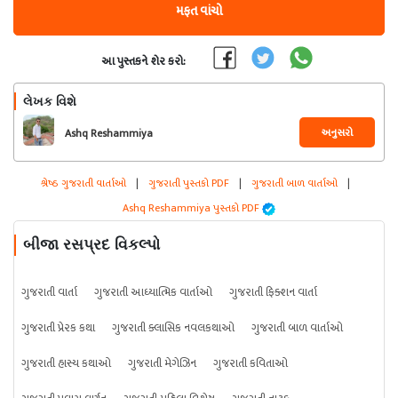
મફત વાંચો
આ પુસ્તકને શેર કરો:
લેખક વિશે
અનુસરો
Ashq Reshammiya
શ્રેષ્ઠ ગુજરાતી વાર્તાઓ
|
ગુજરાતી પુસ્તકો PDF
|
ગુજરાતી બાળ વાર્તાઓ
|
Ashq Reshammiya પુસ્તકો PDF
બીજા રસપ્રદ વિકલ્પો
ગુજરાતી વાર્તા
ગુજરાતી આધ્યાત્મિક વાર્તાઓ
ગુજરાતી ફિક્શન વાર્તા
ગુજરાતી પ્રેરક કથા
ગુજરાતી ક્લાસિક નવલકથાઓ
ગુજરાતી બાળ વાર્તાઓ
ગુજરાતી હાસ્ય કથાઓ
ગુજરાતી મેગેઝિન
ગુજરાતી કવિતાઓ