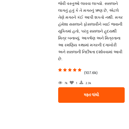
જેવી વસ્તુઓ લાવવા લાગ્યો. સસલાને
લાગતું હતું કે તે મગરનું ઋણ છે, એટલે
તેણે મગરને કંઈ આપી શકતો નથી. મગર
હંમેશા સસલાને ફોસલાવીને ખાઈ જવાની
યુક્તિમાં હતો, પરંતુ સસલાને હૃદયથી
મિત્ર બનાવ્યું. આકર્ષણ અને મિત્રતાના
આ રમણિય કથામાં મગરની દગાખોરી
અને સસલાની નિર્દોષતા દર્શાવવામાં આવી
છે.
(107.6k)
7k
1
2.3k
મફત વાંચો