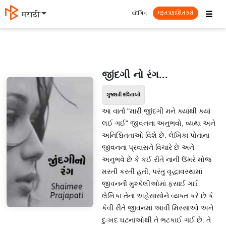
☰
લૉગિન
मराठी
મફત પ્રકાશિત કરો
જીંદગી નો રંગ...
ગુજરાતી કવિતાઓ
આ વાર્તા "મારી જીંદગી મને ક્યાંથી ક્યાં
લઈ ગઈ" જીવનના અનુભવો, વ્યથા અને
અનિશ્ચિતતાઓ વિશે છે. લેખિકા પોતાના
જીવનના પ્રવાસને વિચારે છે અને
અનુભવે છે કે કઈ રીતે નાની ઉંમરે મોજ
મસ્તી કરતી હતી, પરંતુ વૃદ્ધાવસ્થામાં
જીવનની મુશ્કેલીઓમાં ફસાઈ ગઈ.
લેખિકા તેના અહેસાસોને વ્યક્ત કરે છે કે
કેવી રીતે જીવનમાં આવી મિસ્સાઓ અને
દુઃખદ ઘટનાઓથી તે ભટકાઈ ગઈ છે. તે