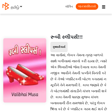
☰
લૉગિન
தமிழ்
મફત પ્રકાશિત કરો
રૂબી સ્લીપર્સ!!!
ગુજરાતી વાર્તા
આ વાર્તામાં, લેખક તેમના ત્રણ બાળકો
સાથે બગીચામાં નાસ્તો કરી રહ્યા છે, ત્યારે
એક ભિખારીઓ જેવા દેખાતા કાકા તેમની
નજીક આવીને તેમની પત્નીને વિનંતી કરે
છે કે તેઓ પ્લાસ્ટિકની બોટલ કચરામાં ન
મૂકીને તેને મમળાવી દે. કાકા જણાવે છે કે
તે બોટલમાંથી સંતાડીને ચંપલ બનાવી શકે
છે. કાકા તેમની ધારણા મુજબ ચંપલ
બનાવવાની રીત સમજાવે છે, પરંતુ લેખક
चिंતા કરે છે કે પ્લાસ્ટિક ગરમ થઈ શકે છે