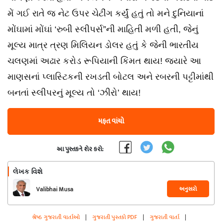
મેં ગઈ રાતે જ નેટ ઉપર ચેટીંગ કર્યું હતું તો મને દુનિયાનાં
મોંઘામાં મોંઘાં ‘રુબી સ્લીપર્સ”ની માહિતી મળી હતી, જેનું
મૂલ્ય માત્ર ત્રણ મિલિયન ડોલર હતું કે જેની ભારતીય
ચલણમાં અઢાર કરોડ રૂપિયાની કિંમત થાય! જ્યારે આ
માણસનાં પ્લાસ્ટિકની રખડતી બોટલ અને રબરની પટ્ટીમાંથી
બનતાં સ્લીપરનું મૂલ્ય તો ‘ઝીરો’ થાય!
મફત વાંચો
આ પુસ્તકને શેર કરો:
લેખક વિશે
અનુસરો
Valibhai Musa
શ્રેષ્ઠ ગુજરાતી વાર્તાઓ
|
ગુજરાતી પુસ્તકો PDF
|
ગુજરાતી વાર્તા
|