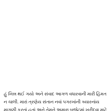
હું ખિન્ન થઈ ગયો અને સંવાદ આગળ વધારવાની મારી હિંમત
ન ચાલી. મારાં ત્રણેય સંતાન નવાં પગરખાંની ક્યારનાંય
માગણી કરતાં હતાં અને તેમને અમારા બજેટમાં ખરીદવા માટે