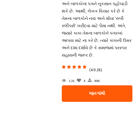
અને બાળકોના પગને નુકસાન પહોંચાડી
શકે છે. આથી, લેખક વિચાર કરે છે કે
તેમના બાળકોને નવા અને મોંઘા 'રુબી
સ્લીપર્સ' ખરીદવા માટે પૈસા નથી. અંતે,
જ્યારે કાકા તેમના બાળકોને પગરખાં
આપવા માટે ના કરે છે, ત્યારે કાકાની ઉંમર
અને દશા દર્શાવે છે કે સમાજમાં પરસ્પર
સહાયની જરૂર છે.
(49.2k)
3.2k
4
996
મફત વાંચો