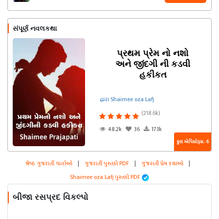
સંપૂર્ણ નવલકથા
પ્રથમ પ્રેમ નો નશો
અને જીંદગી ની કડવી
હકીકત
દ્વારા Shaimee oza Lafj
(218.6k)
48.2k
36
17.1k
કુલ એપિસોડ્સ : 6
શ્રેષ્ઠ ગુજરાતી વાર્તાઓ
|
ગુજરાતી પુસ્તકો PDF
|
ગુજરાતી પ્રેમ કથાઓ
|
Shaimee oza Lafj પુસ્તકો PDF
બીજા રસપ્રદ વિકલ્પો