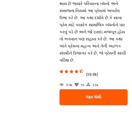
થાય છે જ્યારે પરિવારના બંધનો અને
સમાજના નિયમો આ પ્રેમમાં અવરોધ
ઉભા કરે છે. આ કથા દર્શાવે છે કે સાચા
પ્રેમ માટે ક્યારેક સામાજિક બંધનોને પાર
કરવું પડે છે અને જો ઇરાદા મજબૂત હોય
તો ભગવાન પણ સહાય કરે છે. આ કથા
અંતે પ્રેમના મહત્વ અને તેની અઢળક
સંઘર્ષોને ઉજાગર કરે છે, જે પ્રેમની સાચી
પરિક્ષા છે.
(59.9k)
11.4k
10
3.5k
મફત વાંચો