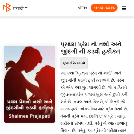
☰
લૉગિન
मराठी
મફત પ્રકાશિત કરો
પ્રથમ પ્રેમ નો નશો અને
જીંદગી ની કડવી હકીકત
ગુજરાતી પ્રેમ કથાઓ
આ કથા "પ્રથમ પ્રેમ નો નશો" અને
જીંદગીની કડવી હકીકત અંગે છે. પ્રેમ
એ એક અદભુત લાગણી છે, જે વ્યક્તિને
જીવનના દરેક પળમાં ખુશ અને દુખી કરી
શકે છે. કવલ અને કિન્નરી, બે મિત્રો જે
બાળપણથી એકબીજા માટે પ્રેમ ધરાવે છે,
તેમની પ્રેમ કથા દર્શાવે છે કે પ્રેમ માત્ર
શરીરનો સંબંધ નથી, પરંતુ બે આત્માઓનું
મિલન છે. પરંતુ, આ પ્રેમની પરીક્ષા ત્યારે