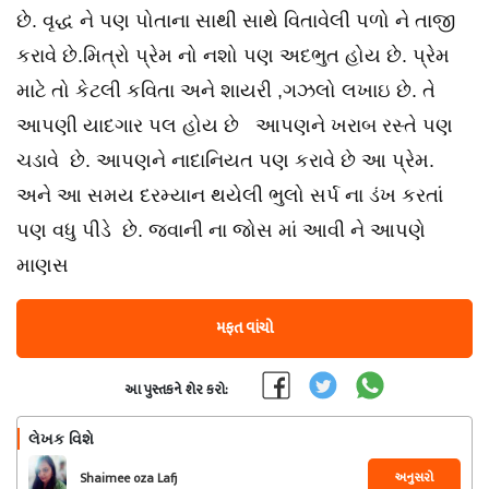
છે. વૃદ્ધ ને પણ પોતાના સાથી સાથે વિતાવેલી પળો ને તાજી
કરાવે છે.મિત્રો પ્રેમ નો નશો પણ અદભુત હોય છે. પ્રેમ
માટે તો કેટલી કવિતા અને શાયરી ,ગઝલો લખાઇ છે. તે
આપણી યાદગાર પલ હોય છે આપણને ખરાબ રસ્તે પણ
ચડાવે છે. આપણને નાદાનિયત પણ કરાવે છે આ પ્રેમ.
અને આ સમય દરમ્યાન થયેલી ભુલો સર્પ ના ડંખ કરતાં
પણ વધુ પીડે છે. જવાની ના જોસ માં આવી ને આપણે
માણસ
મફત વાંચો
આ પુસ્તકને શેર કરો:
લેખક વિશે
અનુસરો
Shaimee oza Lafj