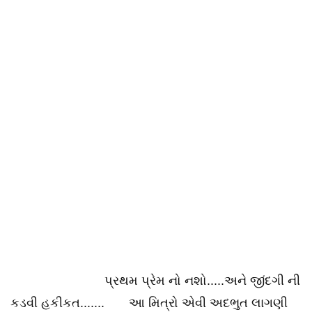
પ્રથમ પ્રેમ નો નશો.....અને જીંદગી ની
કડવી હકીકત....... આ મિત્રો એવી અદભુત લાગણી