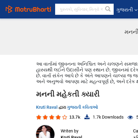
ગુજરાતી
મનની 
આ વાર્તામાં જીવનના અનિશ્ચિત અને ચલણને સમજાવવામ
હાસ્યથી લઈને ઉદાસીને પણ સ્થાન છે. જીવનમાં દ
છે. વાર્તા સંકેત આપે છે કે અંતે આપણને ચાલ્યા
અને અનુભવો આપણા માટે મહત્વપૂર્ણ છે, અને દરેક ક
મનની મહેકતી ક્યારી
Kruti Raval
દ્વારા
ગુજરાતી કવિતાઓ
13.7k
1.7k
Downloads
Writen by
Ca
Kruti Raval
ક