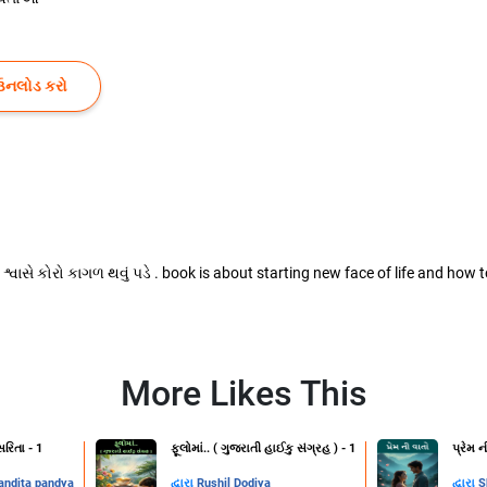
ઉનલોડ કરો
ે શ્વાસે કોરો કાગળ થવું પડે . book is about starting new face of life and how to
More Likes This
રિતા - 1
ફૂલોમાં.. ( ગુજરાતી હાઈકુ સંગ્રહ ) - 1
પ્રેમ ન
andita pandya
દ્વારા
Rushil Dodiya
દ્વારા
S