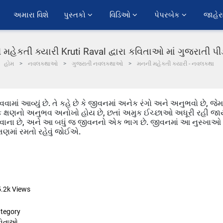
અમારા વિશે
પુસ્તકો 
વિડિઓ 
પેપરબેક 
જાહેર
મહેકતી ક્યારી Kruti Raval દ્વારા કવિતાઓ માં ગુજરાતી 
હોમ
નવલકથાઓ
ગુજરાતી નવલકથાઓ
મનની મહેકતી ક્યારી - નવલકથા
ાં આવ્યું છે. તે કહે છે કે જીવનમાં અનેક રંગો અને અનુભવો છે, જેમા
રેક ક્ષણનો અનુભવ અનોખો હોય છે, છતાં અમુક ઈચ્છાઓ અધૂરી રહી જ
 જ જવાના છે, અને આ બધું જ જીવનનો એક ભાગ છે. જીવનમાં આ નુસ્ખાઓ
્ષણમાં રમતો રહેવું જોઈએ.
5.2k
Views
tegory
વિતાઓ