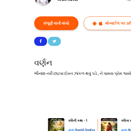
સંપૂર્ણ વાર્તા વાંચો
મોબાઈલ પર ડા
વર્ણન
ભીનાશ નરી છાટવા દોસ્ત ઝાંકળ થવું પડે , ને પામવા પ્રેમ શ્વાસ
કવિની કથા - 1
કવિતા સ
દ્વારા
Rushil Dodiya
દ્વારા
N