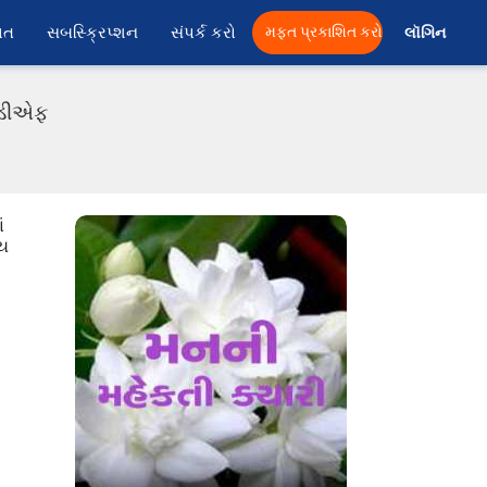
ાત
સબસ્ક્રિપ્શન
સંપર્ક કરો
મફત પ્રકાશિત કરો
લૉગિન 
પીડીએફ
ં
ાય