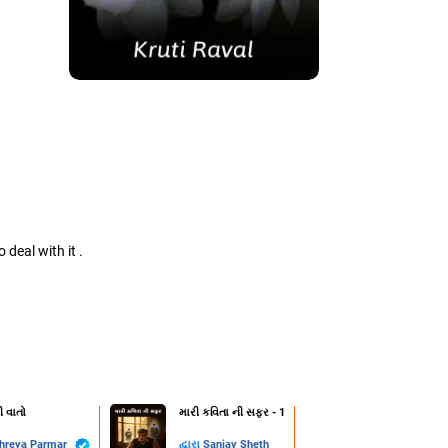
 deal with it .
ી વાતો
મારી કવિતા ની સફર - 1
hreya Parmar
દ્વારા
Sanjay Sheth