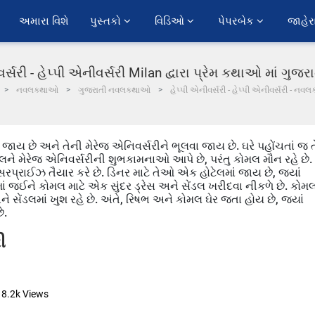
અમારા વિશે
પુસ્તકો 
વિડિઓ 
પેપરબેક 
જાહેર
વર્સરી - હેપ્પી એનીવર્સરી Milan દ્વારા પ્રેમ કથાઓ માં ગુજ
નવલકથાઓ
ગુજરાતી નવલકથાઓ
હેપ્પી એનીવર્સરી - હેપ્પી એનીવર્સરી - નવલ
ય છે અને તેની મેરેજ એનિવર્સરીને ભૂલવા જાય છે. ઘરે પહોંચતાં જ ત
મલને મેરેજ એનિવર્સરીની શુભકામનાઓ આપે છે, પરંતુ કોમલ મૌન રહે છે.
રપ્રાઈઝ તૈયાર કરે છે. ડિનર માટે તેઓ એક હોટેલમાં જાય છે, જ્યાં
માં જઈને કોમલ માટે એક સુંદર ડ્રેસ અને સેંડલ ખરીદવા નીકળે છે. કોમ
ે સેંડલમાં ખુશ રહે છે. અંતે, રિષભ અને કોમલ ઘેર જતા હોય છે, જ્યાં
ે.
ી
18.2k
Views