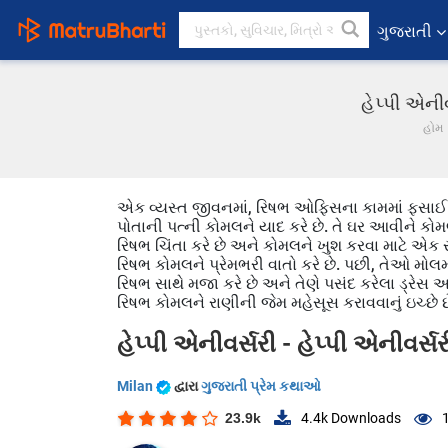
ગુજરાતી
હેપ્પી એની
હોમ
એક વ્યસ્ત જીવનમાં, રિષભ ઓફિસના કામમાં ફસાઈ જા
પોતાની પત્ની કોમલને યાદ કરે છે. તે ઘર આવીને કો
રિષભ ચિંતા કરે છે અને કોમલને ખુશ કરવા માટે એક સ
રિષભ કોમલને પ્રેમભરી વાતો કરે છે. પછી, તેઓ મોલ
રિષભ સાથે મજા કરે છે અને તેણે પસંદ કરેલા ડ્રેસ અન
રિષભ કોમલને રાણીની જેમ મહેસૂસ કરાવવાનું ઇચ્છે છ
હેપ્પી એનીવર્સરી - હેપ્પી એનીવર્સર
Milan
દ્વારા
ગુજરાતી પ્રેમ કથાઓ
23.9k
4.4k
Downloads