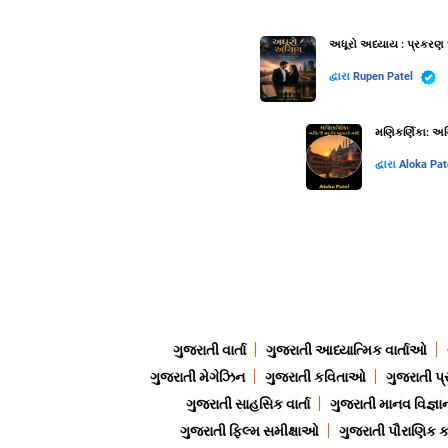
અધૂરો અધ્યાય : પ્રકરણ 
દ્વારા
Rupen Patel
મણિકર્ણિકા: અગ્
દ્વારા
Aloka Pat
ગુજરાતી વાર્તા
ગુજરાતી આધ્યાત્મિક વાર્તાઓ
ગુજરાતી મેગેઝિન
ગુજરાતી કવિતાઓ
ગુજરાતી પ્
ગુજરાતી સાહસિક વાર્તા
ગુજરાતી માનવ વિજ્ઞા
ગુજરાતી ફિલ્મ સમીક્ષાઓ
ગુજરાતી પૌરાણિક