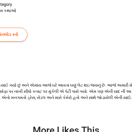
tegory
રેમ કથાઓ
ઉનલોડ કરો
સાઈ ગયો છું અને એમાંય આજે ઘરે આવતા ઘણું લેટ થઇ જવાનું છે. આજે અમારી 
. બેગ સોફા પર નાખી સીધો કબાટ પર મુકેલી એ પેટી પાસે ગયો. એમ પણ એની યાદ ની 
ો એનો મનગમતો ડ્રેસ, સેંડલ અને મારો કેમેરો હતો અને સાથે જોડાયેલી એની યાદો.
More Likes This