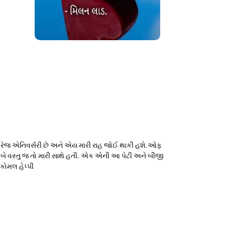
મેરેજ એનિવર્સરી છે અને એય મારી રાહ જોઈ થાકી હશે.ઓફ
આ બે વસ્તુ જ તો મારી સાથે હતી. એક એની આ પેટી અને બીજી
કોમલ હેપ્પી