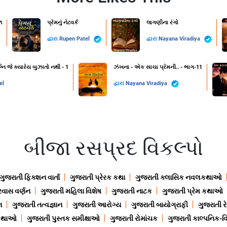
૧
પ્રેમનું નેટવર્ક
લાગણીના રંગો
દ્વારા
Rupen Patel
દ્વારા
Nayana Viradiya
નિ જે ક્યારેય બુઝાતો નથી - 1
ઝંખના - એક સાચા પ્રેમની.. - ભાગ-11
el
દ્વારા
Nayana Viradiya
બીજા રસપ્રદ વિકલ્પો
ગુજરાતી ફિક્શન વાર્તા
ગુજરાતી પ્રેરક કથા
ગુજરાતી ક્લાસિક નવલકથાઓ
રવાસ વર્ણન
ગુજરાતી મહિલા વિશેષ
ગુજરાતી નાટક
ગુજરાતી પ્રેમ કથાઓ
ન
ગુજરાતી તત્વજ્ઞાન
ગુજરાતી આરોગ્ય
ગુજરાતી બાયોગ્રાફી
ગુજરાતી ર
 કથાઓ
ગુજરાતી પુસ્તક સમીક્ષાઓ
ગુજરાતી રોમાંચક
ગુજરાતી કાલ્પનિક-વિ