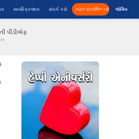
ાત
સબસ્ક્રિપ્શન
સંપર્ક કરો
મફત પ્રકાશિત કરો
લૉગિન 
રાતી પીડીએફ
કથા
ે
લ