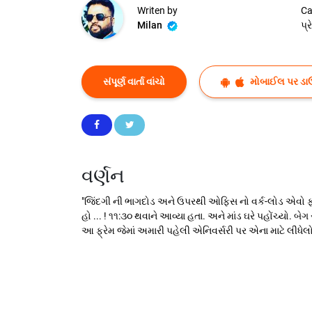
Writen by
Ca
Milan
પ્
સંપૂર્ણ વાર્તા વાંચો
મોબાઈલ પર ડા
વર્ણન
"જિંદગી ની ભાગદોડ અને ઉપરથી ઓફિસ નો વર્ક-લોડ એવો ફ
હો ... ! ૧૧:૩૦ થવાને આવ્યા હતા. અને માંડ ઘરે પહોંચ્યો
આ ફ્રેમ જેમાં અમારી પહેલી એનિવર્સરી પર એના માટે લીધેલ