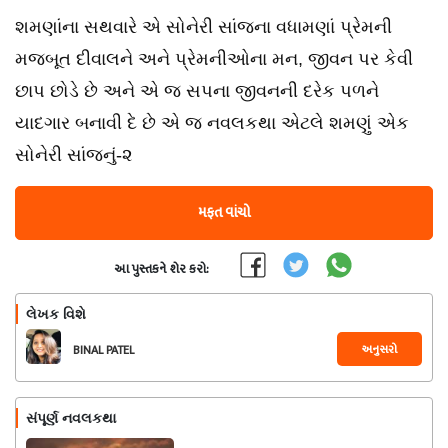
શમણાંના સથવારે એ સોનેરી સાંજના વધામણાં પ્રેમની
મજબૂત દીવાલને અને પ્રેમનીઓના મન, જીવન પર કેવી
છાપ છોડે છે અને એ જ સપના જીવનની દરેક પળને
યાદગાર બનાવી દે છે એ જ નવલકથા એટલે શમણું એક
સોનેરી સાંજનું-૨
મફત વાંચો
આ પુસ્તકને શેર કરો:
લેખક વિશે
અનુસરો
BINAL PATEL
સંપૂર્ણ નવલકથા