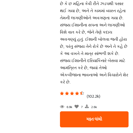
છે કે છ મહિના કેવી રીતે ઝડપથી પસાર
થઈ ગયા છે, અને તે કામમાં વ્યસ્ત રહેતા
તેમની લાગણીઓને અવગણતા ગયા છે.
સંજય ઈશાનીના સપના અને લાગણીઓ
વિશે વાત કરે છે, જેને તેણે કદાચ
અવગણ્યું હતું. ઈશાની બોલવા જતી હોય
છે, પરંતુ સંજય તેને રોકે છે અને તે કહે છે
કે આ વખતે તે માત્ર સાંભળી શકે છે.
સંજય ઈશાનીને દરિયાકિનારે બેસવા માટે
આમંત્રિત કરે છે, જ્યાં તેઓ
એકબીજાના ભાવનાઓ અને વિચારોને શેર
કરે છે.
(102.2k)
6.9k
7
2.6k
મફત વાંચો