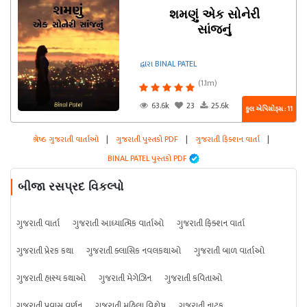
શમણું એક સોનેરી
સાંજનું
દ્વારા BINAL PATEL
(1.1m)
63.6k
23
25.6k
કુલ એપિસોડ્સ : 11
શ્રેષ્ઠ ગુજરાતી વાર્તાઓ
|
ગુજરાતી પુસ્તકો PDF
|
ગુજરાતી ફિક્શન વાર્તા
|
BINAL PATEL પુસ્તકો PDF
બીજા રસપ્રદ વિકલ્પો
ગુજરાતી વાર્તા
ગુજરાતી આધ્યાત્મિક વાર્તાઓ
ગુજરાતી ફિક્શન વાર્તા
ગુજરાતી પ્રેરક કથા
ગુજરાતી ક્લાસિક નવલકથાઓ
ગુજરાતી બાળ વાર્તાઓ
ગુજરાતી હાસ્ય કથાઓ
ગુજરાતી મેગેઝિન
ગુજરાતી કવિતાઓ
ગુજરાતી પ્રવાસ વર્ણન
ગુજરાતી મહિલા વિશેષ
ગુજરાતી નાટક