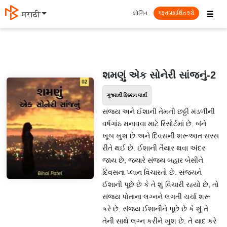
☰
લૉગિન
मराठी
મફત પ્રકાશિત કરો
શમણું એક સોનેરી સાંજનું-2
ગુજરાતી ફિક્શન વાર્તા
સંજય અને ઈશાની તેમની છઠ્ઠી મંડળીની
વર્ષગાંઠ મનાવવા માટે રિસોર્ટમાં છે. બંને
ખૂબ ખુશ છે અને દિવસની શરૂઆત સરસ
રીતે થઈ છે. ઈશાની તૈયાર થવા અંદર
જાય છે, જ્યારે સંજય બહાર બેસીને
દિવસના પ્લાન વિચારતો છે. સંજયને
ઈશાની પૂછે છે કે તે શું વિચારી રહ્યો છે, તો
સંજય પોતાના લગ્નને લગતી ચર્ચા શરૂ
કરે છે. સંજય ઈશાનીને પૂછે છે કે શું તે
તેની સાથે લગ્ન કરીને ખુશ છે. તે યાદ કરે