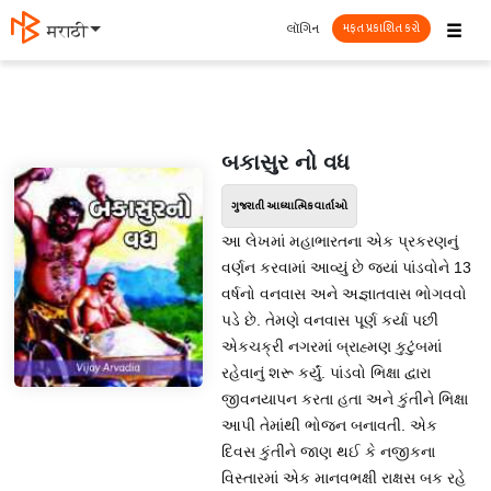
☰
લૉગિન
मराठी
મફત પ્રકાશિત કરો
બકાસુર નો વધ
ગુજરાતી આધ્યાત્મિક વાર્તાઓ
આ લેખમાં મહાભારતના એક પ્રકરણનું
વર્ણન કરવામાં આવ્યું છે જ્યાં પાંડવોને 13
વર્ષનો વનવાસ અને અજ્ઞાતવાસ ભોગવવો
પડે છે. તેમણે વનવાસ પૂર્ણ કર્યા પછી
એકચક્રી નગરમાં બ્રાહ્મણ કુટુંબમાં
રહેવાનું શરૂ કર્યું. પાંડવો ભિક્ષા દ્વારા
જીવનયાપન કરતા હતા અને કુંતીને ભિક્ષા
આપી તેમાંથી ભોજન બનાવતી. એક
દિવસ કુંતીને જાણ થઈ કે નજીકના
વિસ્તારમાં એક માનવભક્ષી રાક્ષસ બક રહે