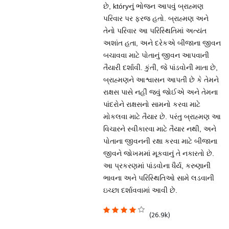
છે, któryનું ભોજન આપવું બ્રાહ્મણ
પરિવાર પર ફરજ હતો. બ્રાહ્મણ અને
તેનો પરિવાર આ પરિસ્થિતિમાં અત્યંત
અશાંત હતા, અને દરેકએ બીજાના જીવન
બચાવવા માટે પોતાનું જીવન આપવાની
તૈયારી દર્શાવી. કુંતી, જે પાંડવોની માતા છે,
બ્રાહ્મણને આશ્વાસન આપતી છે કે તેમને
રાક્ષસ પાસે નહીં જવું જોઈએ અને તેમના
પાંદરોને રાક્ષસનો સામનો કરવા માટે
મોકલવા માટે તૈયાર છે. પરંતુ બ્રાહ્મણ આ
વિચારને સ્વીકારવા માટે તૈયાર નથી, અને
પોતાના જીવનની રક્ષા કરવા માટે બીજાના
જીવને જોખમમાં મૂકવાનું તે નકારતો છે.
આ પ્રકરણમાં પાંડવોના ધૈર્ય, કરુણાની
ભાવના અને પરિસ્થિતિઓ સામે લડવાની
ઇચ્છા દર્શાવવામાં આવી છે.
(26.9k)