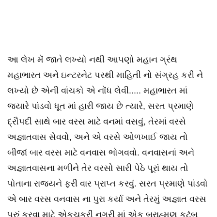
આ લેખ મેં જાતે લખ્યો નથી આપણો મહાન ગ્રંથ
મહાભારત અને ઇન્ટરનેટ પરથી માહિતી નો સંગ્રહ કરી ને
લખ્યો છે એની વાંચકો એ નોંધ લેવી..... મહાભારત માં
જ્યારે પાંડવો ધૂત માં હારી જાય છે ત્યારે, સરત પ્રમાણે
દ્રૌપદી સાથે બાર વરસ માટે વનમાં વસવું, તેરમાં વરસે
અજ્ઞાતવાસ સેવવો, અને એ વરસે ઓળખાઈ જાય તો
બીજાં બાર વરસ માટે વનવાસ ભોગવવો. વનવાસનાં અને
અજ્ઞાતવાસના મળીને તેર વરસો સારી પેઠે પૂરાં થાય તો
પોતાના રાજયને ફરી વાર પ્રાપ્ત કરવું. સરત પ્રમાણે પાંડવો
એ બાર વરસ વનવાસ ના પુરા કર્યા અને તેરમું અજ્ઞાત વરસ
પૂરું કરવા માટે એકચક્રી નગરી માં એક બ્રાહ્મણ કુટુંબ