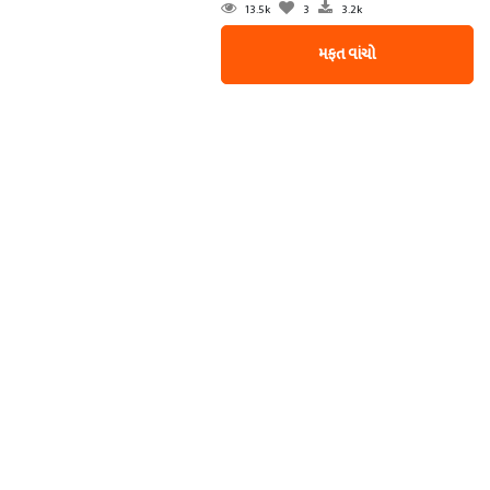
13.5k
3
3.2k
મફત વાંચો