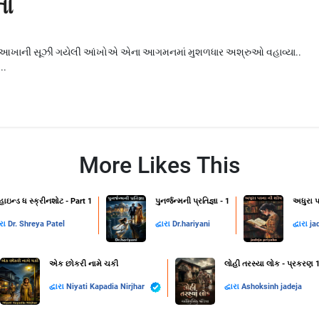
નો
 ગામ આખાની સૂઝી ગયેલી આંખોએ એના આગમનમાં મુશળધાર અશ્રુઓ વહાવ્યા..
..
More Likes This
હાઇન્ડ ધ સ્ક્રીનશોટ - Part 1
પુનર્જન્મની પ્રતિજ્ઞા - 1
અધુરા પ
ારા
Dr. Shreya Patel
દ્વારા
Dr.hariyani
દ્વારા
ja
એક છોકરી નામે ચકી
લોહી તરસ્યા લોક - પ્રકરણ 
દ્વારા
Niyati Kapadia Nirjhar
દ્વારા
Ashoksinh jadeja