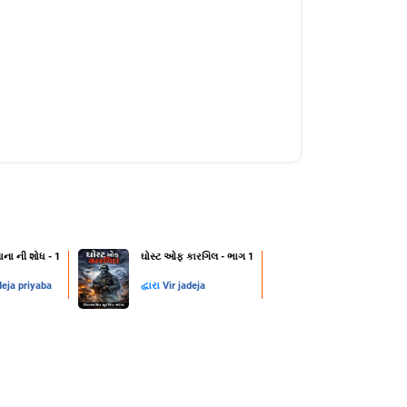
ાના ની શોધ - 1
ઘોસ્ટ ઓફ કારગિલ - ભાગ 1
deja priyaba
દ્વારા
Vir jadeja
1