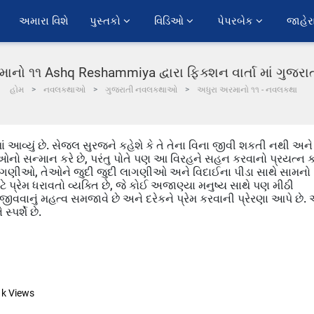
અમારા વિશે
પુસ્તકો 
વિડિઓ 
પેપરબેક 
જાહેર
ાનો ૧૧ Ashq Reshammiya દ્વારા ફિક્શન વાર્તા માં ગુજર
હોમ
નવલકથાઓ
ગુજરાતી નવલકથાઓ
અધુરા અરમાનો ૧૧ - નવલકથા
ાં આવ્યું છે. સેજલ સુરજને કહેશે કે તે તેના વિના જીવી શકતી નથી અને
ીઓનો સન્માન કરે છે, પરંતુ પોતે પણ આ વિરહને સહન કરવાનો પ્રયત્ન 
 લાગણીઓ, તેઓને જુદી જુદી લાગણીઓ અને વિદાઈના પીડા સાથે સામનો
ે પ્રેમ ધરાવતો વ્યક્તિ છે, જે કોઈ અજાણ્યા મનુષ્ય સાથે પણ મીઠી
 જીવવાનું મહત્વ સમજાવે છે અને દરેકને પ્રેમ કરવાની પ્રેરણા આપે છે.
્પર્શે છે.
1k
Views