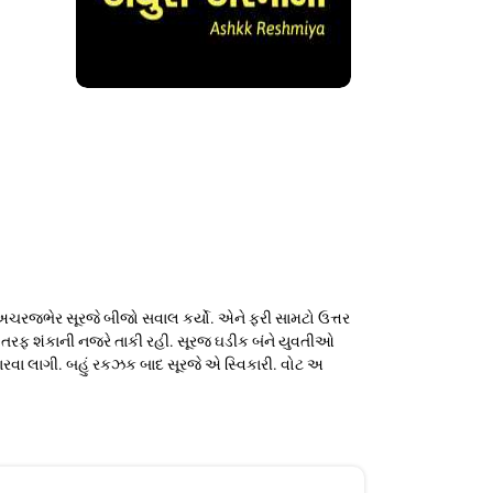
ે અચરજભેર સૂરજે બીજો સવાલ કર્યો. એને ફરી સામટો ઉત્તર
ેક તરફ શંકાની નજરે તાકી રહી. સૂરજ ઘડીક બંને યુવતીઓ
સારવા લાગી. બહું રકઝક બાદ સૂરજે એ સ્વિકારી. વોટ અ