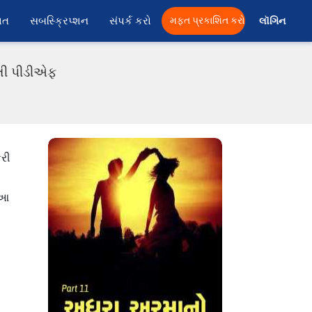
ાત
સબસ્ક્રિપ્શન
સંપર્ક કરો
મફત પ્રકાશિત કરો
લૉગિન 
ાતી પીડીએફ
કરી
 આ