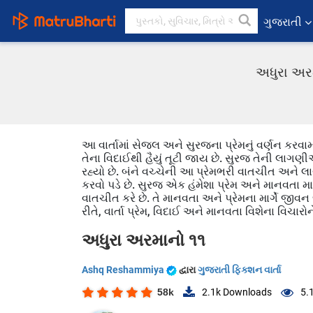
ગુજરાતી
અધુરા અરમ
આ વાર્તામાં સેજલ અને સુરજના પ્રેમનું વર્ણન કરવામ
તેના વિદાઈથી હૈયું તૂટી જાય છે. સુરજ તેની લાગણ
રહ્યો છે. બંને વચ્ચેની આ પ્રેમભરી વાતચીત અને
કરવો પડે છે. સુરજ એક હંમેશા પ્રેમ અને માનવતા માટ
વાતચીત કરે છે. તે માનવતા અને પ્રેમના માર્ગે જીવન
રીતે, વાર્તા પ્રેમ, વિદાઈ અને માનવતા વિશેના વિચારોને સ
અધુરા અરમાનો ૧૧
Ashq Reshammiya
દ્વારા
ગુજરાતી ફિક્શન વાર્તા
58k
2.1k
Downloads
5.