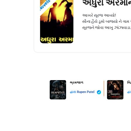
અધુરા અરમા
Novels
આખરે સૂરજ આવ્યો!
સૌના હૈયે ડૂમો બાજ્યો ને
સૂરજને જોવા આખુ ઝાંઝાવાડા.
ભ્રમજાળ
બિ
દ્વારા
Rupen Patel
દ્વ