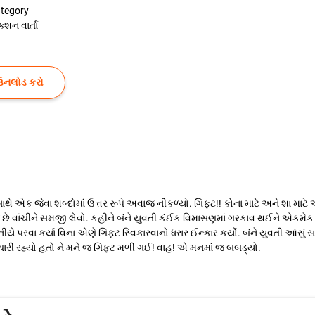
tegory
ક્શન વાર્તા
ઉનલોડ કરો
થે એક જેવા શબ્દોમાં ઉત્તર રૂપે અવાજ નીકળ્યો. ગિફ્ટ!! કોના માટે અને શા માટ
લો જ છે વાંચીને સમજી લેવો. કહીને બંને યુવતી કંઈક વિમાસણમાં ગરકાવ થઈને એકમ
પરવા કર્યા વિના એણે ગિફ્ટ સ્વિકારવાનો ધરાર ઈન્કાર કર્યો. બંને યુવતી આંસું 
વિચારી રહ્યો હતો ને મને જ ગિફ્ટ મળી ગઈ! વાહ! એ મનમાં જ બબડ્યો.