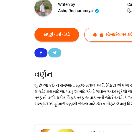
Writen by
Ca
Ashq Reshammiya
ફિ
સંપૂર્ણ વાર્તા વાંચો
મોબાઈલ પર ડા
વર્ણન
શું છે આ કંઈ ન સમજાતા સૂરજે સવાલ કર્યો. ગિફ્ટ! એક જ સા
મળ્યો: તારા માટે જ. પરંતું શા માટે એનો જવાબ અંદર મૂકે
તરફ તો વળી, ઘડીક ગિફ્ટ તરફ અવાક બની જોઈ રહ્યો. પળનીયે 
સરપ્રાઈઝ! હું મારી વહાલી સેજલ માટે કંઈક ગિફ્ટ લેવાનું 