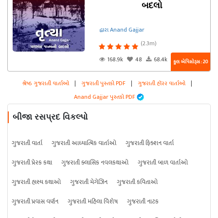
બદલો
દ્વારા Anand Gajjar
(2.3m)
168.9k
48
68.4k
કુલ એપિસોડ્સ : 20
શ્રેષ્ઠ ગુજરાતી વાર્તાઓ
|
ગુજરાતી પુસ્તકો PDF
|
ગુજરાતી હૉરર વાર્તાઓ
|
Anand Gajjar પુસ્તકો PDF
બીજા રસપ્રદ વિકલ્પો
ગુજરાતી વાર્તા
ગુજરાતી આધ્યાત્મિક વાર્તાઓ
ગુજરાતી ફિક્શન વાર્તા
ગુજરાતી પ્રેરક કથા
ગુજરાતી ક્લાસિક નવલકથાઓ
ગુજરાતી બાળ વાર્તાઓ
ગુજરાતી હાસ્ય કથાઓ
ગુજરાતી મેગેઝિન
ગુજરાતી કવિતાઓ
ગુજરાતી પ્રવાસ વર્ણન
ગુજરાતી મહિલા વિશેષ
ગુજરાતી નાટક