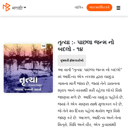
☰
લૉગિન
मराठी
મફત પ્રકાશિત કરો
તૃત્યા :- પાછલા જન્મ નો
બદલો - ૧૪
ગુજરાતી હૉરર વાર્તાઓ
આ વાર્તા "તૃત્યા: પાછલા જન્મ નો બદલો"
માં આદિત્ય એક નકશા દ્વારા ચામુંડા
ગામના માર્ગે જાય છે, જ્યાં તેને ડાયનના
શ્રાપ અને તરસથી મરી રહેલા લોકો વિશે
જાણવા મળે છે. આદિત્ય ચામુંડા પહોંચે છે,
જ્યાં તે એક માણસ સાથે મુલાકાત કરે છે,
જે તેને ૨૦ દિવસ પહેલાં થયેલ ભૂલ વિશે
જાણ કરે છે. આગળ, આદિત્ય અને તેના
મિત્રો, વિધિ અને વીર, એક કુવામાંથી