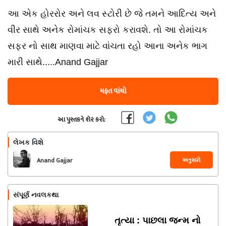
આ એક હોરરોર અને લવ સ્ટોરી છે જે તમને આદિત્ય અને
વીર સાથે અનેક રોમાંચક સફરો કરાવશે. તો આ રોમાંચક
સફર નો સાથ માણવા માટે વાંચતા રહો આના અનેક ભાગ
મારી સાથે.....Anand Gajjar
મફત વાંચો
આ પુસ્તકને શેર કરો:
લેખક વિશે
અનુસરો
Anand Gajjar
સંપૂર્ણ નવલકથા
તૃત્યા : પાછલા જન્મ નો