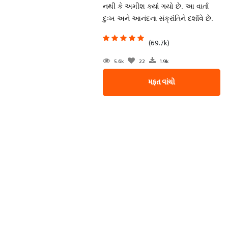
નથી કે અમીશ ક્યાં ગયો છે. આ વાર્તા
દુઃખ અને આનંદના સંક્રાંતિને દર્શાવે છે.
(69.7k)
5.6k
22
1.9k
મફત વાંચો