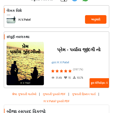
લેખક વિશે
અનુસરો
H. V. Patel
સંપૂર્ણ નવલકથા
પ્રેમ - પર્યાય જીંદગી નો
દ્વારા H. V. Patel
(397.7k)
31.4k
15
10.7k
કુલ એપિસોડ્સ : 5
શ્રેષ્ઠ ગુજરાતી વાર્તાઓ
|
ગુજરાતી પુસ્તકો PDF
|
ગુજરાતી ફિક્શન વાર્તા
|
H. V. Patel પુસ્તકો PDF
બીજા રસપ્રદ વિકલ્પો