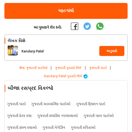
મફત વાંચો
આ પુસ્તકને શેર કરો:
લેખક વિશે
અનુસરો
Kandarp Patel
શ્રેષ્ઠ ગુજરાતી વાર્તાઓ
|
ગુજરાતી પુસ્તકો PDF
|
ગુજરાતી વાર્તા
|
Kandarp Patel પુસ્તકો PDF
બીજા રસપ્રદ વિકલ્પો
ગુજરાતી વાર્તા
ગુજરાતી આધ્યાત્મિક વાર્તાઓ
ગુજરાતી ફિક્શન વાર્તા
ગુજરાતી પ્રેરક કથા
ગુજરાતી ક્લાસિક નવલકથાઓ
ગુજરાતી બાળ વાર્તાઓ
ગુજરાતી હાસ્ય કથાઓ
ગુજરાતી મેગેઝિન
ગુજરાતી કવિતાઓ