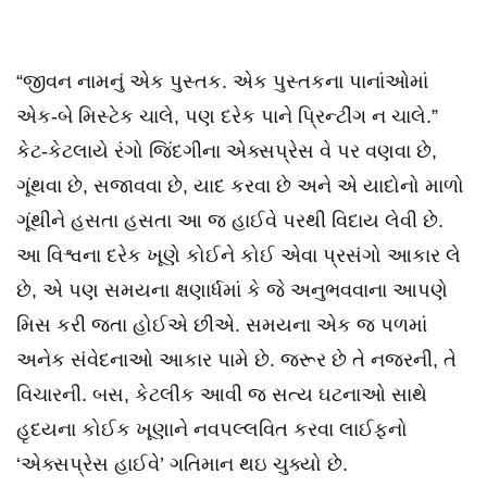
“જીવન નામનું એક પુસ્તક. એક પુસ્તકના પાનાંઓમાં
એક-બે મિસ્ટેક ચાલે, પણ દરેક પાને પ્રિન્ટીંગ ન ચાલે.”
કેટ-કેટલાયે રંગો જિંદગીના એક્સપ્રેસ વે પર વણવા છે,
ગૂંથવા છે, સજાવવા છે, યાદ કરવા છે અને એ યાદોનો માળો
ગૂંથીને હસતા હસતા આ જ હાઈવે પરથી વિદાય લેવી છે.
આ વિશ્વના દરેક ખૂણે કોઈને કોઈ એવા પ્રસંગો આકાર લે
છે, એ પણ સમયના ક્ષણાર્ધમાં કે જે અનુભવવાના આપણે
મિસ કરી જતા હોઈએ છીએ. સમયના એક જ પળમાં
અનેક સંવેદનાઓ આકાર પામે છે. જરૂર છે તે નજરની, તે
વિચારની. બસ, કેટલીક આવી જ સત્ય ઘટનાઓ સાથે
હૃદયના કોઈક ખૂણાને નવપલ્લવિત કરવા લાઈફનો
‘એક્સપ્રેસ હાઈવે’ ગતિમાન થઇ ચુક્યો છે.