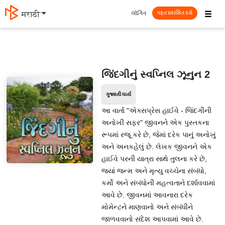
☰
લૉગિન
मराठी
મફત પ્રકાશિત કરો
જિંદગીનું સ્વપ્નિલ ઝૂનુન 2
ગુજરાતી વાર્તા
આ વાર્તા "એક્સપ્રેસ હાઈવે - જિંદગીની
અનોખી સફર" જીવનને એક પુસ્તકના
રૂપમાં રજૂ કરે છે, જેમાં દરેક પાનું અનોખું
અને અનકહેલું છે. લેખક જીવનને એક
હાઈવે પરની યાત્રા સાથે તુલના કરે છે,
જ્યાં જન્મ અને મૃત્યુ વચ્ચેના સંબંધો,
કર્મો અને સંબંધોની મહત્વતાને દર્શાવવામાં
આવે છે. જીવનમાં આવનારા દરેક
મોમેન્ટને માણવાનો અને સંબંધીને
જાળવવાનો સંદેશ આપવામાં આવે છે.