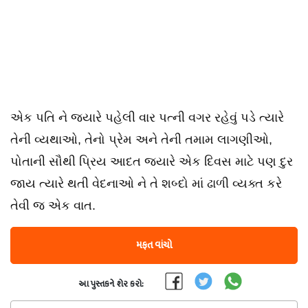
એક પતિ ને જયારે પહેલી વાર પત્ની વગર રહેવું પડે ત્યારે
તેની વ્યથાઓ, તેનો પ્રેમ અને તેની તમામ લાગણીઓ,
પોતાની સૌથી પ્રિય આદત જયારે એક દિવસ માટે પણ દુર
જાય ત્યારે થતી વેદનાઓ ને તે શબ્દો માં ઢાળી વ્યક્ત કરે
તેવી જ એક વાત.
મફત વાંચો
આ પુસ્તકને શેર કરો: