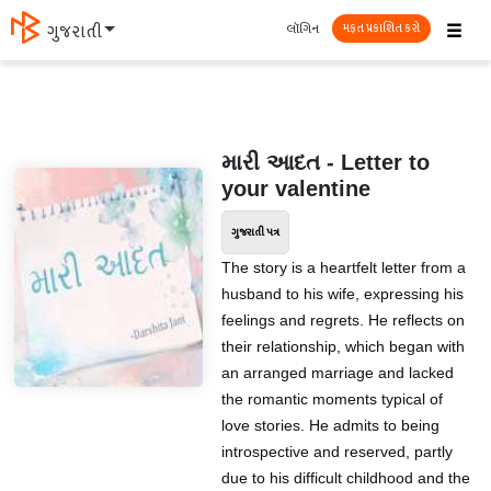
☰
લૉગિન
ગુજરાતી
મફત પ્રકાશિત કરો
મારી આદત - Letter to
your valentine
ગુજરાતી પત્ર
The story is a heartfelt letter from a
husband to his wife, expressing his
feelings and regrets. He reflects on
their relationship, which began with
an arranged marriage and lacked
the romantic moments typical of
love stories. He admits to being
introspective and reserved, partly
due to his difficult childhood and the