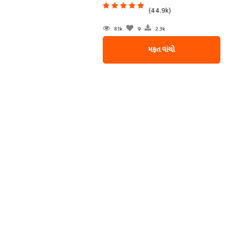
(44.9k)
8.1k
9
2.3k
મફત વાંચો