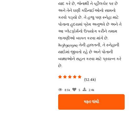
યાદ કરે છે, જેનાથી તે વ્હીલચેર પર છે
અને તેને ઘણી કઠિનાઈઓનો સામનો
કરવો પડ્યો છે. તે હજુ પણ સ્નેહા માટે
પોતાના હૃદયમાં પ્રેમ અનુભવે છે અને તે
આ પ્લેટફોર્મનો ઉપયોગ કરીને તમામ
લાગણીઓ વ્યક્ત કરવા માંગે છે.
მიუხედავად તેની હાલતની, તે સ્નેહાની
યાદોમાં જીવતો રહે છે અને પોતાની
વ્યથાઓને સહન કરવા માટે પ્રયત્ન કરે
છે.
(52.4k)
8.5k
5
2.4k
મફત વાંચો