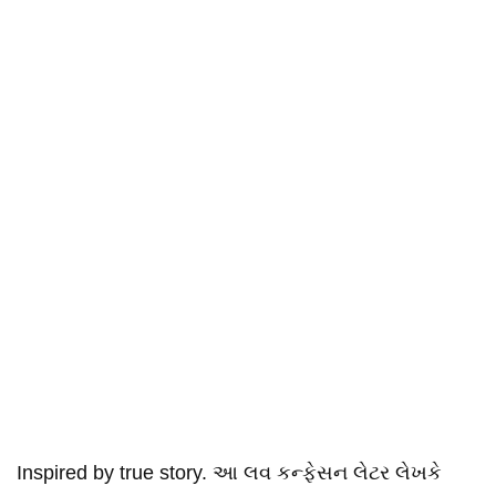
Inspired by true story. આ લવ કન્ફેસન લેટર લેખકે