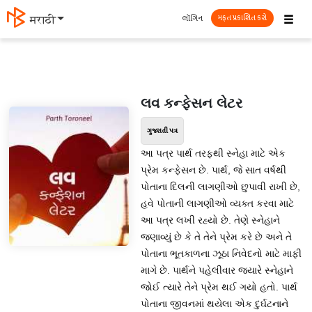
☰
લૉગિન
मराठी
મફત પ્રકાશિત કરો
લવ કન્ફેસન લેટર
ગુજરાતી પત્ર
આ પત્ર પાર્થ તરફથી સ્નેહા માટે એક
પ્રેમ કન્ફેસન છે. પાર્થ, જે સાત વર્ષથી
પોતાના દિલની લાગણીઓ છુપાવી રાખી છે,
હવે પોતાની લાગણીઓ વ્યક્ત કરવા માટે
આ પત્ર લખી રહ્યો છે. તેણે સ્નેહાને
જણાવ્યું છે કે તે તેને પ્રેમ કરે છે અને તે
પોતાના ભૂતકાળના ઝૂઠા નિવેદનો માટે માફી
માગે છે. પાર્થને પહેલીવાર જ્યારે સ્નેહાને
જોઈ ત્યારે તેને પ્રેમ થઈ ગયો હતો. પાર્થ
પોતાના જીવનમાં થયેલા એક દુર્ઘટનાને