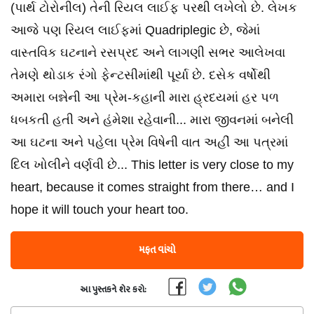
(પાર્થ ટોરોનીલ) તેની રિયલ લાઈફ પરથી લખેલો છે. લેખક
આજે પણ રિયલ લાઈફમાં Quadriplegic છે, જેમાં
વાસ્તવિક ઘટનાને રસપ્રદ અને લાગણી સભર આલેખવા
તેમણે થોડાક રંગો ફેન્ટસીમાંથી પૂર્યા છે. દસેક વર્ષોથી
અમારા બન્નેની આ પ્રેમ-કહાની મારા હ્રદયમાં હર પળ
ધબકતી હતી અને હંમેશા રહેવાની... મારા જીવનમાં બનેલી
આ ઘટના અને પહેલા પ્રેમ વિષેની વાત અહીં આ પત્રમાં
દિલ ખોલીને વર્ણવી છે... This letter is very close to my
heart, because it comes straight from there… and I
hope it will touch your heart too.
મફત વાંચો
આ પુસ્તકને શેર કરો: