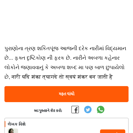
પુરાણોના ત્રણ શકિતપૂંજ આજની દરેક નારીમાં વિદ્યમાન
છે... ફક્ત દૃષ્ટિકોણ ની ફરક છે. નારીને અબળા કહેનાર
લોકોને જણાવવાનું કે અબળા શબ્દ મા પણ બાળ છુપાયેલો
છે, नारी यदि शंका त्यागदे तो स्वयं शंकर बन जाती है
મફત વાંચો
આ પુસ્તકને શેર કરો:
લેખક વિશે