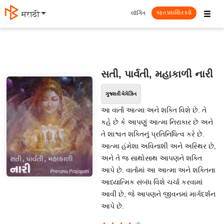
☰
લૉગિન
मराठी
મફત પ્રકાશિત કરો
સતી, પાર્વતી, મહાકાળી નારી
ગુજરાતી મેગેઝિન
આ વાર્તા આત્મા અને શક્તિ વિશે છે. તે
કહે છે કે આપણું આત્મા નિરાકાર છે અને
તે શાશ્વત શક્તિનું પ્રતિનિધિત્વ કરે છે.
આત્મા હંમેશા અવિનાશી અને અસ્થિર છે,
અને તે જ સાથોસાથ આપણને શક્તિ
આપે છે. વાર્તામાં આ આત્મા અને શક્તિના
આધ્યાત્મિક સંબંધ વિશે ચર્ચા કરવામાં
આવી છે, જે આપણને જીવનમાં માર્ગદર્શન
આપે છે.