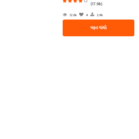
(17.9k)
12.8k
4
2.8k
મફત વાંચો